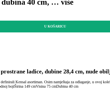
m, dubina 40 cm
, …
više
U KOŠARICU
strane ladice, dubine 28,4 cm, nude obilj
finirali Kensal asortiman. Osim namještaja za odlaganje, u ovoj kolekci
odnoj boji
Širina 149 cm
Visina 75 cm
Dubina 40 cm