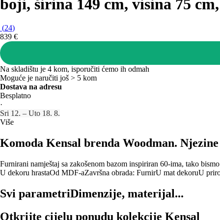
boji, širina 149 cm, visina 75 c
(
24
)
839 €
Na skladištu je 4 kom, isporučiti ćemo ih odmah
Moguće je naručiti još > 5 kom
Dostava na adresu
Besplatno
·
Sri 12. – Uto 18. 8.
Više
Komoda Kensal brenda Woodman. Njezine pro
Furnirani namještaj sa zakošenom bazom inspiriran 60-ima, tako bismo de
U dekoru hrasta
Od MDF-a
Završna obrada: Furnir
U mat dekoru
U prir
Svi parametri
Dimenzije, materijal...
Otkrijte cijelu ponudu kolekcije Kensal