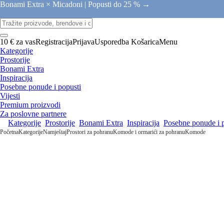
Bonami Extra × Micadoni |
Popusti do 25 % →
10 € za vas
Registracija
Prijava
Usporedba
Košarica
Menu
Kategorije
Prostorije
Bonami Extra
Inspiracija
Posebne ponude i popusti
Vijesti
Premium proizvodi
Za poslovne partnere
Kategorije
Prostorije
Bonami Extra
Inspiracija
Posebne ponude i 
Početna
Kategorije
Namještaj
Prostori za pohranu
Komode i ormarići za pohranu
Komode