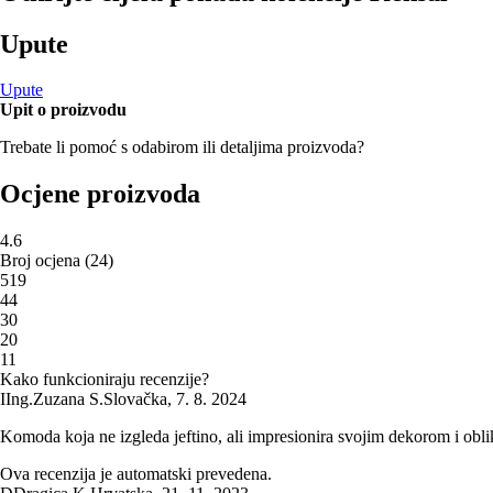
Upute
Upute
Upit o proizvodu
Trebate li pomoć s odabirom ili detaljima proizvoda?
Ocjene proizvoda
4.6
Broj ocjena
(
24
)
5
19
4
4
3
0
2
0
1
1
Kako funkcioniraju recenzije?
I
Ing.Zuzana S.
Slovačka
,
7. 8. 2024
Komoda koja ne izgleda jeftino, ali impresionira svojim dekorom i obl
Ova recenzija je automatski prevedena.