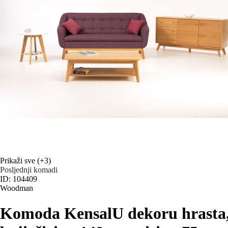
Prikaži sve
(+3)
Posljednji komadi
ID: 104409
Woodman
Komoda Kensal
U dekoru hrasta