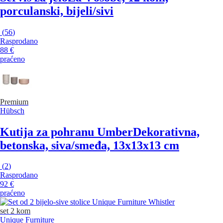
porculanski, bijeli/sivi
(
56
)
Rasprodano
88 €
praćeno
Premium
Hübsch
Kutija za pohranu Umber
Dekorativna,
betonska, siva/smeđa, 13x13x13 cm
(
2
)
Rasprodano
92 €
praćeno
set 2 kom
Unique Furniture