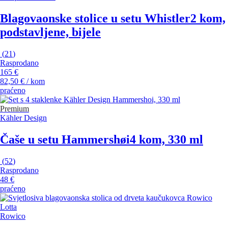
Blagovaonske stolice u setu Whistler
2 kom,
podstavljene, bijele
(
21
)
Rasprodano
165 €
82,50 € / kom
praćeno
Premium
Kähler Design
Čaše u setu Hammershøi
4 kom, 330 ml
(
52
)
Rasprodano
48 €
praćeno
Rowico