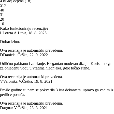
4.8
Broj ocjena
(
18
)
5
17
4
0
3
1
2
0
1
0
Kako funkcioniraju recenzije?
L
Loreta A.
Litva
,
18. 8. 2025
Dobar izbor.
Ova recenzija je automatski prevedena.
D
Daniela .
Češka
,
22. 9. 2022
Odlično pakirano i za slanje. Elegantan moderan dizajn. Koristimo ga
za ohlađenu vodu u vratima hladnjaka, gdje točno stane.
Ova recenzija je automatski prevedena.
V
Veronika V.
Češka
,
19. 8. 2021
Prošle godine su nam se pokvarila 3 ista dekantera. upravo ga vadim iz
perilice posuđa.
Ova recenzija je automatski prevedena.
Dagmar V.
Češka
,
23. 3. 2021