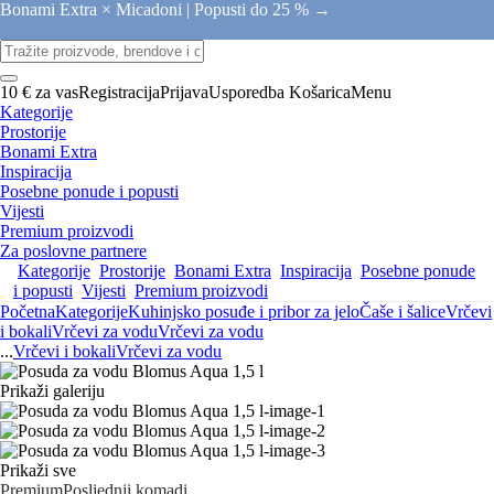
Bonami Extra × Micadoni |
Popusti do 25 % →
10 € za vas
Registracija
Prijava
Usporedba
Košarica
Menu
Kategorije
Prostorije
Bonami Extra
Inspiracija
Posebne ponude i popusti
Vijesti
Premium proizvodi
Za poslovne partnere
Kategorije
Prostorije
Bonami Extra
Inspiracija
Posebne ponude
i popusti
Vijesti
Premium proizvodi
Početna
Kategorije
Kuhinjsko posuđe i pribor za jelo
Čaše i šalice
Vrčevi
i bokali
Vrčevi za vodu
Vrčevi za vodu
...
Vrčevi i bokali
Vrčevi za vodu
Prikaži galeriju
Prikaži sve
Premium
Posljednji komadi