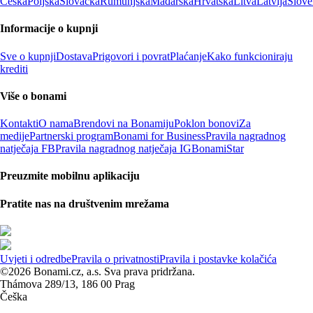
Češka
Poljska
Slovačka
Rumunjska
Mađarska
Hrvatska
Litva
Latvija
Slove
Informacije o kupnji
Sve o kupnji
Dostava
Prigovori i povrat
Plaćanje
Kako funkcioniraju
krediti
Više o bonami
Kontakti
O nama
Brendovi na Bonamiju
Poklon bonovi
Za
medije
Partnerski program
Bonami for Business
Pravila nagradnog
natječaja FB
Pravila nagradnog natječaja IG
BonamiStar
Preuzmite mobilnu aplikaciju
Pratite nas na društvenim mrežama
Uvjeti i odredbe
Pravila o privatnosti
Pravila i postavke kolačića
©2026 Bonami.cz, a.s. Sva prava pridržana.
Thámova 289/13, 186 00 Prag
Češka