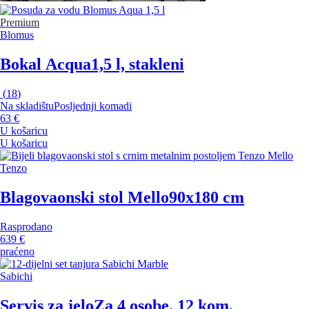
Premium
Blomus
Bokal Acqua
1,5 l, stakleni
(
18
)
Na skladištu
Posljednji komadi
63 €
U košaricu
U košaricu
Tenzo
Blagovaonski stol Mello
90x180 cm
Rasprodano
639 €
praćeno
Sabichi
Servis za jelo
Za 4 osobe, 12 kom,