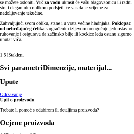
se možete osloniti.
Vrč za vodu
ukrasit će vašu blagovaonicu ili radni
stol i elegantnim oblikom podsjetit će vas da je vrijeme za
nadolijevanje tekućine.
Zahvaljujući svom obliku, stane i u vrata većine hladnjaka.
Poklopac
od nehrđajućeg čelika
s ugrađenim izljevom omogućuje jednostavno
rukovanje i osigurava da začinsko bilje ili kockice leda ostanu sigurno
unutar vrča.
1,5 l
Stakleni
Svi parametri
Dimenzije, materijal...
Upute
Održavanje
Upit o proizvodu
Trebate li pomoć s odabirom ili detaljima proizvoda?
Ocjene proizvoda