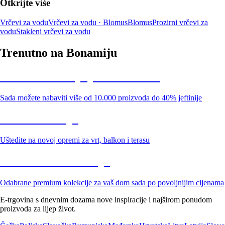
Otkrijte više
Vrčevi za vodu
Vrčevi za vodu · Blomus
Blomus
Prozirni vrčevi za
vodu
Stakleni vrčevi za vodu
Trenutno na Bonamiju
Summer Sale: popusti do -40%
Sada možete nabaviti više od 10.000 proizvoda do 40% jeftinije
Vrt na sniženju
Uštedite na novoj opremi za vrt, balkon i terasu
Premium na sniženju
Odabrane premium kolekcije za vaš dom sada po povoljnijim cijenama
E-trgovina s dnevnim dozama nove inspiracije i najširom ponudom
proizvoda za lijep život.