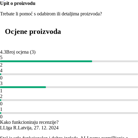
Upit o proizvodu
Trebate li pomoć s odabirom ili detaljima proizvoda?
Ocjene proizvoda
4.3
Broj ocjena
(
3
)
5
2
4
0
3
1
2
0
1
0
Kako funkcioniraju recenzije?
L
Līga R.
Latvija
,
27. 12. 2024