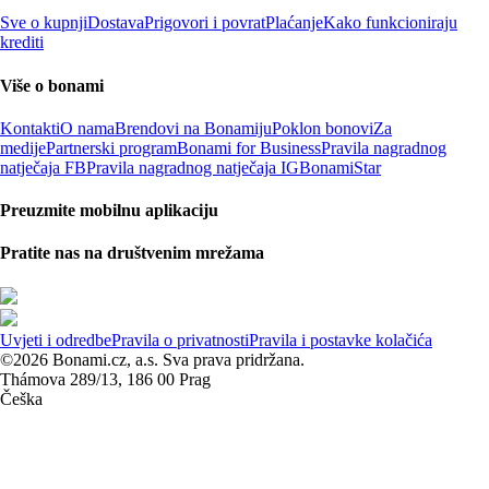
Sve o kupnji
Dostava
Prigovori i povrat
Plaćanje
Kako funkcioniraju
krediti
Više o bonami
Kontakti
O nama
Brendovi na Bonamiju
Poklon bonovi
Za
medije
Partnerski program
Bonami for Business
Pravila nagradnog
natječaja FB
Pravila nagradnog natječaja IG
BonamiStar
Preuzmite mobilnu aplikaciju
Pratite nas na društvenim mrežama
Uvjeti i odredbe
Pravila o privatnosti
Pravila i postavke kolačića
©2026 Bonami.cz, a.s. Sva prava pridržana.
Thámova 289/13, 186 00 Prag
Češka