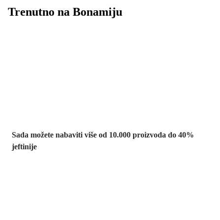
Trenutno na Bonamiju
Summer Sale:
popusti do -40%
Sada možete nabaviti više od 10.000 proizvoda do 40%
jeftinije
Vrt na sniženju