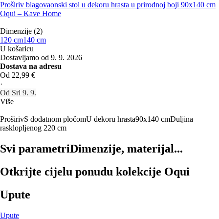
Proširiv blagovaonski stol u dekoru hrasta u prirodnoj boji 90x140 cm
Oqui – Kave Home
Dimenzije (2)
120 cm
140 cm
U košaricu
Dostavljamo od 9. 9. 2026
Dostava na adresu
Od 22,99 €
·
Od Sri 9. 9.
Više
Proširiv
S dodatnom pločom
U dekoru hrasta
90x140 cm
Duljina
rasklopljenog 220 cm
Svi parametri
Dimenzije, materijal...
Otkrijte cijelu ponudu kolekcije Oqui
Upute
Upute