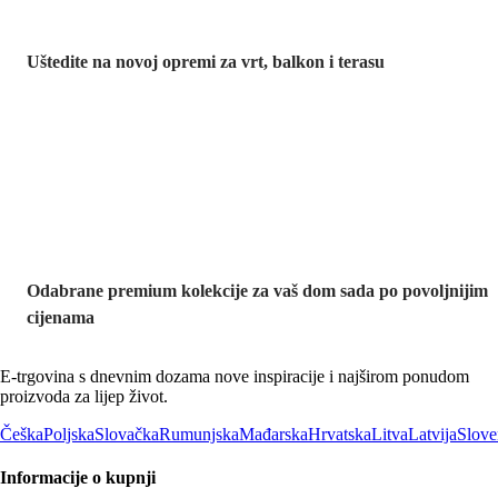
Uštedite na novoj opremi za vrt, balkon i terasu
Premium na
sniženju
Odabrane premium kolekcije za vaš dom sada po povoljnijim
cijenama
E-trgovina s dnevnim dozama nove inspiracije i najširom ponudom
proizvoda za lijep život.
Češka
Poljska
Slovačka
Rumunjska
Mađarska
Hrvatska
Litva
Latvija
Slove
Informacije o kupnji