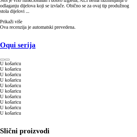
Stol je vrlo funkcionalan i dobro izgleda, ALI nema razmišljanja o
odlaganju dijelova koji se izvlače. Obično se za ovaj tip produžnog
stola dijelovi ...
Prikaži više
Ova recenzija je automatski prevedena.
Oqui serija
U košaricu
U košaricu
U košaricu
U košaricu
U košaricu
U košaricu
U košaricu
U košaricu
U košaricu
U košaricu
Slični proizvodi