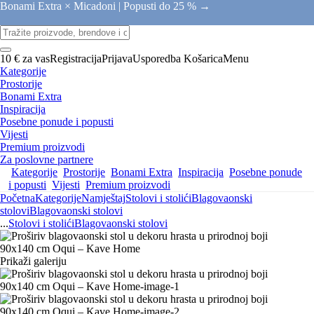
Bonami Extra × Micadoni |
Popusti do 25 % →
10 € za vas
Registracija
Prijava
Usporedba
Košarica
Menu
Kategorije
Prostorije
Bonami Extra
Inspiracija
Posebne ponude i popusti
Vijesti
Premium proizvodi
Za poslovne partnere
Kategorije
Prostorije
Bonami Extra
Inspiracija
Posebne ponude
i popusti
Vijesti
Premium proizvodi
Početna
Kategorije
Namještaj
Stolovi i stolići
Blagovaonski
stolovi
Blagovaonski stolovi
...
Stolovi i stolići
Blagovaonski stolovi
Prikaži galeriju