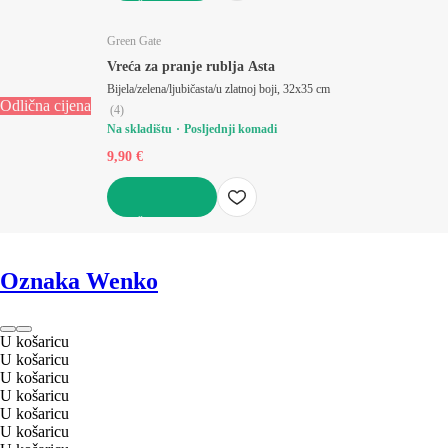
U KOŠARICU
Green Gate
Vreća za pranje rublja Asta
Bijela/zelena/ljubičasta/u zlatnoj boji, 32x35 cm
Odlična cijena
(
4
)
Na skladištu
Posljednji komadi
9,90 €
U KOŠARICU
Oznaka Wenko
U košaricu
U košaricu
U košaricu
U košaricu
U košaricu
U košaricu