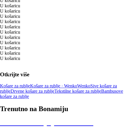
U košaricu
U košaricu
U košaricu
U košaricu
U košaricu
U košaricu
U košaricu
U košaricu
U košaricu
U košaricu
U košaricu
U košaricu
Otkrijte više
Košare za rublje
Košare za rublje · Wenko
Wenko
Sive košare za
rublje
Drvene košare za rublje
Tekstilne košare za rublje
Bambusove
košare za rublje
Trenutno na Bonamiju
Summer Sale: popusti do -40%