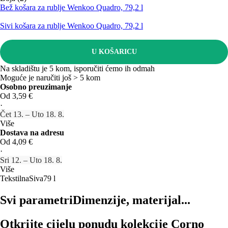
Bež košara za rublje Wenkoo Quadro, 79,2 l
Sivi košara za rublje Wenkoo Quadro, 79,2 l
U KOŠARICU
Na skladištu je 5 kom, isporučiti ćemo ih odmah
Moguće je naručiti još > 5 kom
Osobno preuzimanje
Od 3,59 €
·
Čet 13. – Uto 18. 8.
Više
Dostava na adresu
Od 4,09 €
·
Sri 12. – Uto 18. 8.
Više
Tekstilna
Siva
79 l
Svi parametri
Dimenzije, materijal...
Otkrijte cijelu ponudu kolekcije Corno