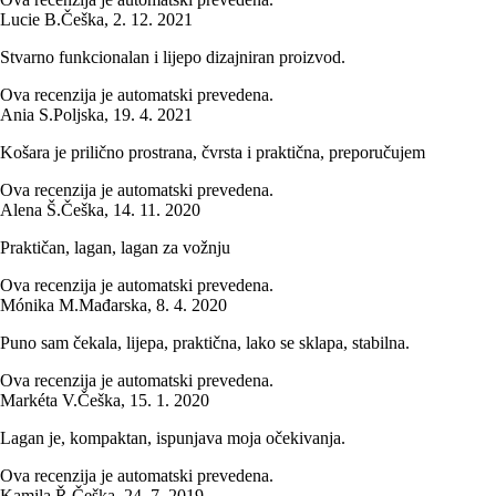
Lucie B.
Češka
,
2. 12. 2021
Stvarno funkcionalan i lijepo dizajniran proizvod.
Ova recenzija je automatski prevedena.
Ania S.
Poljska
,
19. 4. 2021
Košara je prilično prostrana, čvrsta i praktična, preporučujem
Ova recenzija je automatski prevedena.
Alena Š.
Češka
,
14. 11. 2020
Praktičan, lagan, lagan za vožnju
Ova recenzija je automatski prevedena.
Mónika M.
Mađarska
,
8. 4. 2020
Puno sam čekala, lijepa, praktična, lako se sklapa, stabilna.
Ova recenzija je automatski prevedena.
Markéta V.
Češka
,
15. 1. 2020
Lagan je, kompaktan, ispunjava moja očekivanja.
Ova recenzija je automatski prevedena.
Kamila Ř.
Češka
,
24. 7. 2019