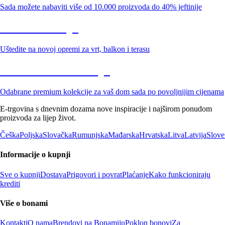
Sada možete nabaviti više od 10.000 proizvoda do 40% jeftinije
Vrt na sniženju
Uštedite na novoj opremi za vrt, balkon i terasu
Premium na sniženju
Odabrane premium kolekcije za vaš dom sada po povoljnijim cijenama
E-trgovina s dnevnim dozama nove inspiracije i najširom ponudom
proizvoda za lijep život.
Češka
Poljska
Slovačka
Rumunjska
Mađarska
Hrvatska
Litva
Latvija
Slove
Informacije o kupnji
Sve o kupnji
Dostava
Prigovori i povrat
Plaćanje
Kako funkcioniraju
krediti
Više o bonami
Kontakti
O nama
Brendovi na Bonamiju
Poklon bonovi
Za