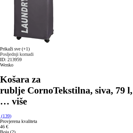
Prikaži sve
(+1)
Posljednji komadi
ID: 213959
Wenko
Košara za
rublje Corno
Tekstilna, siva, 79 l
,
…
više
(
139
)
Provjerena kvaliteta
46 €
Boja (2)