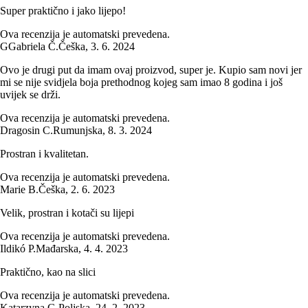
Super praktično i jako lijepo!
Ova recenzija je automatski prevedena.
G
Gabriela Č.
Češka
,
3. 6. 2024
Ovo je drugi put da imam ovaj proizvod, super je. Kupio sam novi jer
mi se nije svidjela boja prethodnog kojeg sam imao 8 godina i još
uvijek se drži.
Ova recenzija je automatski prevedena.
Dragosin C.
Rumunjska
,
8. 3. 2024
Prostran i kvalitetan.
Ova recenzija je automatski prevedena.
Marie B.
Češka
,
2. 6. 2023
Velik, prostran i kotači su lijepi
Ova recenzija je automatski prevedena.
Ildikó P.
Mađarska
,
4. 4. 2023
Praktično, kao na slici
Ova recenzija je automatski prevedena.
Katarzyna G.
Poljska
,
24. 2. 2023