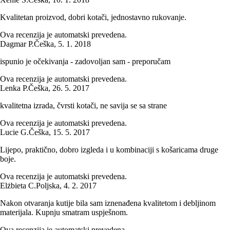
Kvalitetan proizvod, dobri kotači, jednostavno rukovanje.
Ova recenzija je automatski prevedena.
Dagmar P.
Češka
,
5. 1. 2018
ispunio je očekivanja - zadovoljan sam - preporučam
Ova recenzija je automatski prevedena.
Lenka P.
Češka
,
26. 5. 2017
kvalitetna izrada, čvrsti kotači, ne savija se sa strane
Ova recenzija je automatski prevedena.
Lucie G.
Češka
,
15. 5. 2017
Lijepo, praktično, dobro izgleda i u kombinaciji s košaricama druge
boje.
Ova recenzija je automatski prevedena.
Elżbieta C.
Poljska
,
4. 2. 2017
Nakon otvaranja kutije bila sam iznenađena kvalitetom i debljinom
materijala. Kupnju smatram uspješnom.
Ova recenzija je automatski prevedena.