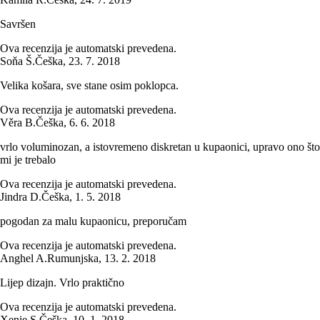
Savršen
Ova recenzija je automatski prevedena.
Soňa Š.
Češka
,
23. 7. 2018
Velika košara, sve stane osim poklopca.
Ova recenzija je automatski prevedena.
Věra B.
Češka
,
6. 6. 2018
vrlo voluminozan, a istovremeno diskretan u kupaonici, upravo ono što
mi je trebalo
Ova recenzija je automatski prevedena.
Jindra D.
Češka
,
1. 5. 2018
pogodan za malu kupaonicu, preporučam
Ova recenzija je automatski prevedena.
Anghel A.
Rumunjska
,
13. 2. 2018
Lijep dizajn. Vrlo praktično
Ova recenzija je automatski prevedena.
Xenie S.
Češka
,
10. 1. 2018