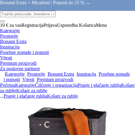
Bonami Extra × Micadoni |
Popusti do 25 % →
10 € za vas
Registracija
Prijava
Usporedba
Košarica
Menu
Kategorije
Prostorije
Bonami Extra
Inspiracija
Posebne ponude i popusti
Vijesti
Premium proizvodi
Za poslovne partnere
Kategorije
Prostorije
Bonami Extra
Inspiracija
Posebne ponude
i popusti
Vijesti
Premium proizvodi
Početna
Kategorije
Čišćenje i organizacija
Pranje i glačanje rublja
Košare
za rublje
Košare za rublje
...
Pranje i glačanje rublja
Košare za rublje