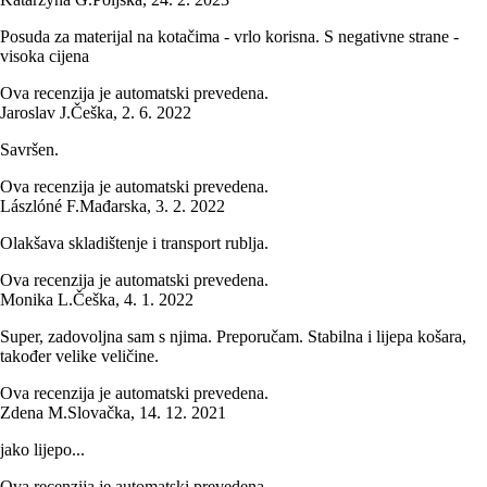
Posuda za materijal na kotačima - vrlo korisna. S negativne strane -
visoka cijena
Ova recenzija je automatski prevedena.
Jaroslav J.
Češka
,
2. 6. 2022
Savršen.
Ova recenzija je automatski prevedena.
Lászlóné F.
Mađarska
,
3. 2. 2022
Olakšava skladištenje i transport rublja.
Ova recenzija je automatski prevedena.
Monika L.
Češka
,
4. 1. 2022
Super, zadovoljna sam s njima. Preporučam. Stabilna i lijepa košara,
također velike veličine.
Ova recenzija je automatski prevedena.
Zdena M.
Slovačka
,
14. 12. 2021
jako lijepo...
Ova recenzija je automatski prevedena.