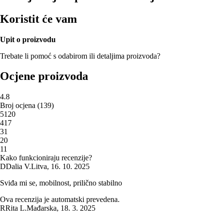
Koristit će vam
Upit o proizvodu
Trebate li pomoć s odabirom ili detaljima proizvoda?
Ocjene proizvoda
4.8
Broj ocjena
(
139
)
5
120
4
17
3
1
2
0
1
1
Kako funkcioniraju recenzije?
D
Dalia V.
Litva
,
16. 10. 2025
Sviđa mi se, mobilnost, prilično stabilno
Ova recenzija je automatski prevedena.
R
Rita L.
Mađarska
,
18. 3. 2025