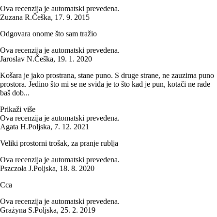
Ova recenzija je automatski prevedena.
Zuzana R.
Češka
,
17. 9. 2015
Odgovara onome što sam tražio
Ova recenzija je automatski prevedena.
Jaroslav N.
Češka
,
19. 1. 2020
Košara je jako prostrana, stane puno. S druge strane, ne zauzima puno
prostora. Jedino što mi se ne sviđa je to što kad je pun, kotači ne rade
baš dob...
Prikaži više
Ova recenzija je automatski prevedena.
Agata H.
Poljska
,
7. 12. 2021
Veliki prostorni trošak, za pranje rublja
Ova recenzija je automatski prevedena.
Pszczoła J.
Poljska
,
18. 8. 2020
Cca
Ova recenzija je automatski prevedena.
Grażyna S.
Poljska
,
25. 2. 2019