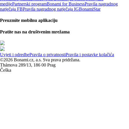
medije
Partnerski program
Bonami for Business
Pravila nagradnog
natječaja FB
Pravila nagradnog natječaja IG
BonamiStar
Preuzmite mobilnu aplikaciju
Pratite nas na društvenim mrežama
Uvjeti i odredbe
Pravila o privatnosti
Pravila i postavke kolačića
©2026 Bonami.cz, a.s. Sva prava pridržana.
Thámova 289/13, 186 00 Prag
Češka