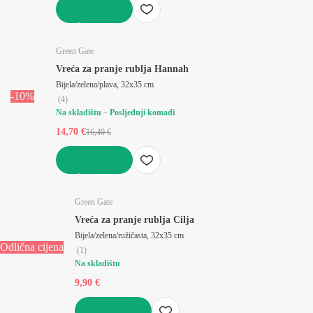
U KOŠARICU
Green Gate
Vreća za pranje rublja Hannah
Bijela/zelena/plava, 32x35 cm
-10%
(
4
)
Na skladištu
Posljednji komadi
14,70 €
16,40 €
U KOŠARICU
Green Gate
Vreća za pranje rublja Cilja
Bijela/zelena/ružičasta, 32x35 cm
Odlična cijena
(
1
)
Na skladištu
9,90 €