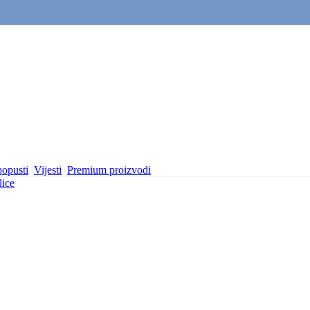
popusti
Vijesti
Premium proizvodi
lice