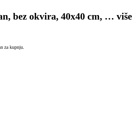
n, bez okvira, 40x40 cm
, …
više
an za kupnju.