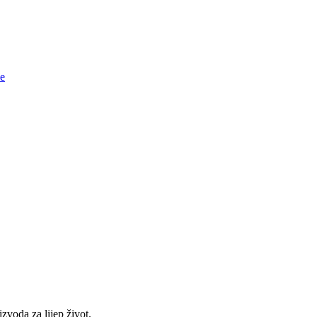
ce
voda za lijep život.