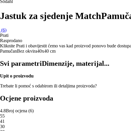
Södahl
Jastuk za sjedenje Match
Pamuča
(
6
)
Prati
Rasprodano
Kliknite Prati i obavijestit ćemo vas kad proizvod ponovo bude dostup
Pamučan
Bez okvira
40x40 cm
Svi parametri
Dimenzije, materijal...
Upit o proizvodu
Trebate li pomoć s odabirom ili detaljima proizvoda?
Ocjene proizvoda
4.8
Broj ocjena
(
6
)
5
5
4
1
3
0