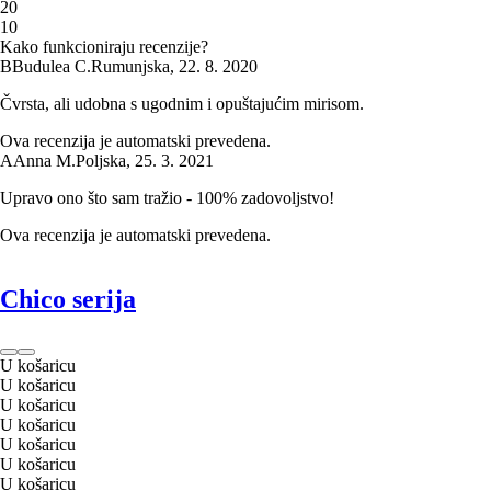
2
0
1
0
Kako funkcioniraju recenzije?
B
Budulea C.
Rumunjska
,
22. 8. 2020
Čvrsta, ali udobna s ugodnim i opuštajućim mirisom.
Ova recenzija je automatski prevedena.
A
Anna M.
Poljska
,
25. 3. 2021
Upravo ono što sam tražio - 100% zadovoljstvo!
Ova recenzija je automatski prevedena.
Chico serija
U košaricu
U košaricu
U košaricu
U košaricu
U košaricu
U košaricu
U košaricu