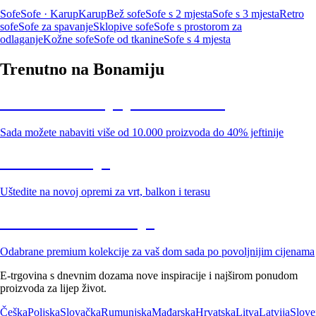
Sofe
Sofe · Karup
Karup
Bež sofe
Sofe s 2 mjesta
Sofe s 3 mjesta
Retro
sofe
Sofe za spavanje
Sklopive sofe
Sofe s prostorom za
odlaganje
Kožne sofe
Sofe od tkanine
Sofe s 4 mjesta
Trenutno na Bonamiju
Summer Sale: popusti do -40%
Sada možete nabaviti više od 10.000 proizvoda do 40% jeftinije
Vrt na sniženju
Uštedite na novoj opremi za vrt, balkon i terasu
Premium na sniženju
Odabrane premium kolekcije za vaš dom sada po povoljnijim cijenama
E-trgovina s dnevnim dozama nove inspiracije i najširom ponudom
proizvoda za lijep život.
Češka
Poljska
Slovačka
Rumunjska
Mađarska
Hrvatska
Litva
Latvija
Slove