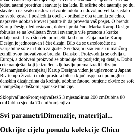
jednu tatami prostirku i stavite je iza leđa. Ili raširite oba tatamija po tlu,
stavite ih na svaki madrac i stvorite udobno i dovoljno veliko sjedalo
za svoje goste. I posljednja opcija - pritisnite oba tatamija zajedno,
napravite udoban krevet i pustite ih da provedu vaš posjet. O brendu
Karup Design Jednostavno, dobro i praktično. Marka Karup Design
fokusira se na kvalitetan život i stvaranje više prostora s kratke
udaljenosti. Prvo što ćete primijetiti kod namještaja marke Karup
Design je jednostavan i čist dizajn. Bilo da se usredotočite na
varijabilne sofe ili futon za goste. Svi dizajni izrađeni su u matičnoj
zemlji ovog inovativnog brenda, Danskoj. Proizvodnja se odvija u
Europi, a dobiveni proizvod se obrađuje do posljednjeg detalja. Dobit
ćete namještaj koji je izrađen s ljubavlju prema izradi i dizajnu.
Višenamjenski namještaj Karup Designa viđen je uglavnom u Japanu.
Brz tempo života i malo prostora bili su ključ uspjeha i pomogli su
danskim dizajnerima da kreiraju udobne futone, otmjene okvire za sofe
i namještaj s daškom japanske tradicije.
Sklopiva
Futon
Promjenjiva
Bež
S 3 mjesta
Širina 200 cm
Dubina 80
cm
Dubina sjedala 70 cm
Promjenjiva
Svi parametri
Dimenzije, materijal...
Otkrijte cijelu ponudu kolekcije Chico