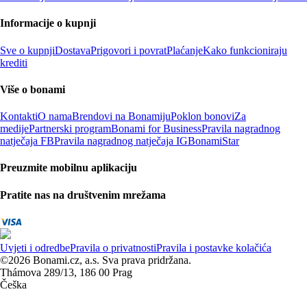
Informacije o kupnji
Sve o kupnji
Dostava
Prigovori i povrat
Plaćanje
Kako funkcioniraju
krediti
Više o bonami
Kontakti
O nama
Brendovi na Bonamiju
Poklon bonovi
Za
medije
Partnerski program
Bonami for Business
Pravila nagradnog
natječaja FB
Pravila nagradnog natječaja IG
BonamiStar
Preuzmite mobilnu aplikaciju
Pratite nas na društvenim mrežama
Uvjeti i odredbe
Pravila o privatnosti
Pravila i postavke kolačića
©2026 Bonami.cz, a.s. Sva prava pridržana.
Thámova 289/13, 186 00 Prag
Češka