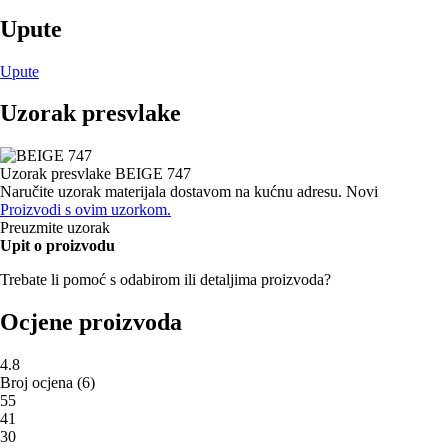
Upute
Upute
Uzorak presvlake
Uzorak presvlake
BEIGE 747
Naručite uzorak materijala dostavom na kućnu adresu.
Novi
Proizvodi s ovim uzorkom.
Preuzmite uzorak
Upit o proizvodu
Trebate li pomoć s odabirom ili detaljima proizvoda?
Ocjene proizvoda
4.8
Broj ocjena
(
6
)
5
5
4
1
3
0