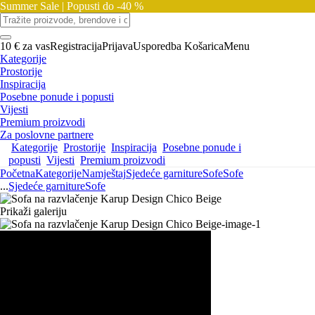
Summer Sale |
Popusti do -40 %
10 € za vas
Registracija
Prijava
Usporedba
Košarica
Menu
Kategorije
Prostorije
Inspiracija
Posebne ponude i popusti
Vijesti
Premium proizvodi
Za poslovne partnere
Kategorije
Prostorije
Inspiracija
Posebne ponude i
popusti
Vijesti
Premium proizvodi
Početna
Kategorije
Namještaj
Sjedeće garniture
Sofe
Sofe
...
Sjedeće garniture
Sofe
Prikaži galeriju