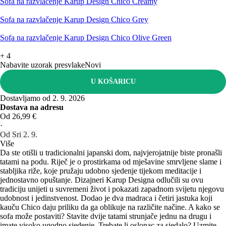
Sofa na razvlačenje Karup Design Chico Creamy
Sofa na razvlačenje Karup Design Chico Grey
Sofa na razvlačenje Karup Design Chico Olive Green
+
4
Nabavite uzorak presvlake
Novi
U KOŠARICU
Dostavljamo od 2. 9. 2026
Dostava na adresu
Od 26,99 €
·
Od Sri 2. 9.
Više
Da ste otišli u tradicionalni japanski dom, najvjerojatnije biste pronašli
tatami na podu. Riječ je o prostirkama od mješavine smrvljene slame i
stabljika riže, koje pružaju udobno sjedenje tijekom meditacije i
jednostavno opuštanje. Dizajneri Karup Designa odlučili su ovu
tradiciju unijeti u suvremeni život i pokazati zapadnom svijetu njegovu
udobnost i jedinstvenost. Dodao je dva madraca i četiri jastuka koji
kauču Chico daju priliku da ga oblikuje na različite načine. A kako se
sofa može postaviti? Stavite dvije tatami strunjače jednu na drugu i
imate visoko ugodno sjedenje. Trebate li oslonac za sjedalo? Uzmite