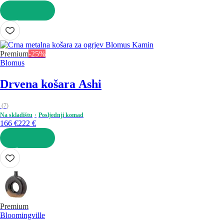
U KOŠARICU
Premium
-25%
Blomus
Drvena košara Ashi
(
7
)
Na skladištu
Posljednji komad
166 €
222 €
U KOŠARICU
Premium
Bloomingville