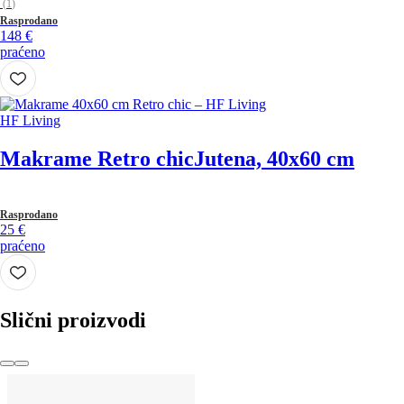
(
1
)
Rasprodano
148 €
praćeno
HF Living
Makrame Retro chic
Jutena, 40x60 cm
Rasprodano
25 €
praćeno
Slični proizvodi