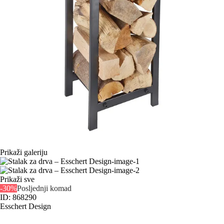
Prikaži galeriju
Prikaži sve
-30%
Posljednji komad
ID: 868290
Esschert Design