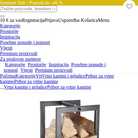
Summer Sale |
Popusti do -40 %
10 € za vas
Registracija
Prijava
Usporedba
Košarica
Menu
Kategorije
Prostorije
Inspiracija
Posebne ponude i popusti
Vijesti
Premium proizvodi
Za poslovne partnere
Kategorije
Prostorije
Inspiracija
Posebne ponude i
popusti
Vijesti
Premium proizvodi
Početna
Kategorije
Vrt
Vrtni kamini i grijalice
Pribor za vrtne
kamine
Pribor za vrtne kamine
...
Vrtni kamini i grijalice
Pribor za vrtne kamine