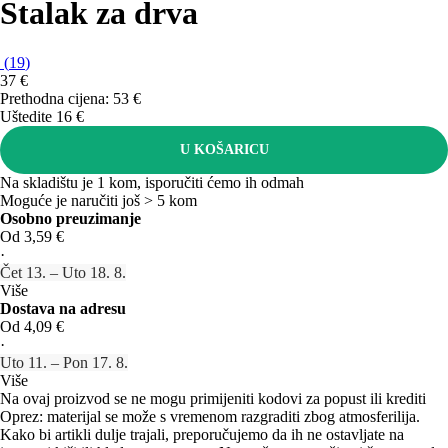
Stalak za drva
(
19
)
37 €
Prethodna cijena:
53 €
Uštedite 16 €
U KOŠARICU
Na skladištu je 1 kom, isporučiti ćemo ih odmah
Moguće je naručiti još > 5 kom
Osobno preuzimanje
Od 3,59 €
·
Čet 13. – Uto 18. 8.
Više
Dostava na adresu
Od 4,09 €
·
Uto 11. – Pon 17. 8.
Više
Na ovaj proizvod se ne mogu primijeniti kodovi za popust ili krediti
Oprez: materijal se može s vremenom razgraditi zbog atmosferilija.
Kako bi artikli dulje trajali, preporučujemo da ih ne ostavljate na