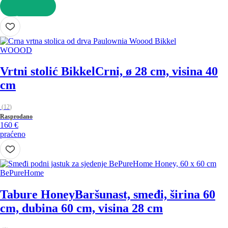
U KOŠARICU
WOOOD
Vrtni stolić Bikkel
Crni, ø 28 cm, visina 40
cm
(
12
)
Rasprodano
160 €
praćeno
BePureHome
Tabure Honey
Baršunast, smeđi, širina 60
cm, dubina 60 cm, visina 28 cm