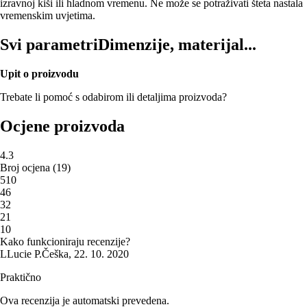
izravnoj kiši ili hladnom vremenu. Ne može se potraživati šteta nastala
vremenskim uvjetima.
Svi parametri
Dimenzije, materijal...
Upit o proizvodu
Trebate li pomoć s odabirom ili detaljima proizvoda?
Ocjene proizvoda
4.3
Broj ocjena
(
19
)
5
10
4
6
3
2
2
1
1
0
Kako funkcioniraju recenzije?
L
Lucie P.
Češka
,
22. 10. 2020
Praktično
Ova recenzija je automatski prevedena.