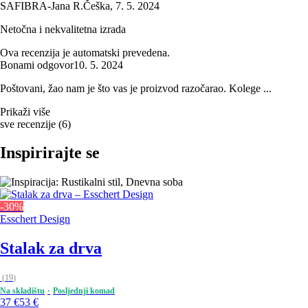
SAFIBRA-Jana R.
Češka
,
7. 5. 2024
Netočna i nekvalitetna izrada
Ova recenzija je automatski prevedena.
Bonami odgovor
10. 5. 2024
Poštovani, žao nam je što vas je proizvod razočarao. Kolege ...
Prikaži više
sve recenzije
(
6
)
Inspirirajte se
-30%
Esschert Design
Stalak za drva
(
19
)
Na skladištu
Posljednji komad
37 €
53 €