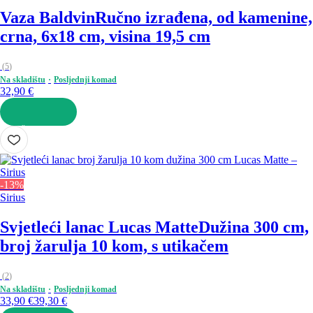
Vaza Baldvin
Ručno izrađena, od kamenine,
crna, 6x18 cm, visina 19,5 cm
(
5
)
Na skladištu
Posljednji komad
32,90 €
U KOŠARICU
-13%
Sirius
Svjetleći lanac Lucas Matte
Dužina 300 cm,
broj žarulja 10 kom, s utikačem
(
2
)
Na skladištu
Posljednji komad
33,90 €
39,30 €