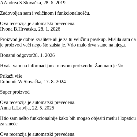
A
Andrea S.
Slovačka
,
28. 6. 2019
Zadovoljan sam i veličinom i funkcionalnošću.
Ova recenzija je automatski prevedena.
I
Ivona B.
Hrvatska
,
28. 1. 2026
Proizvod je dobre kvalitete ali je za tu veličinu preskup. Mislila sam da
je proizvod veći nego što zaista je. Vrlo malo drva stane na njega.
Bonami odgovor
28. 1. 2026
Hvala vam na informacijama o ovom proizvodu. Žao nam je što ...
Prikaži više
Ľubomír W.
Slovačka
,
17. 8. 2024
Super proizvod
Ova recenzija je automatski prevedena.
Anna L.
Latvija
,
22. 5. 2025
Htio sam nešto funkcionalnije kako bih mogao objesiti metlu i lopaticu
za smeće.
Ova recenzija je automatski prevedena.