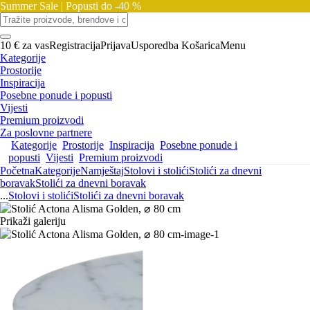
Summer Sale |
Popusti do -40 %
10 € za vas
Registracija
Prijava
Usporedba
Košarica
Menu
Kategorije
Prostorije
Inspiracija
Posebne ponude i popusti
Vijesti
Premium proizvodi
Za poslovne partnere
Kategorije
Prostorije
Inspiracija
Posebne ponude i
popusti
Vijesti
Premium proizvodi
Početna
Kategorije
Namještaj
Stolovi i stolići
Stolići za dnevni
boravak
Stolići za dnevni boravak
...
Stolovi i stolići
Stolići za dnevni boravak
Prikaži galeriju