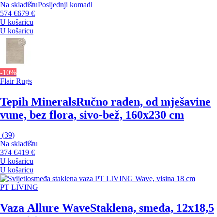
Na skladištu
Posljednji komadi
574 €
679 €
U košaricu
U košaricu
-10%
Flair Rugs
Tepih Minerals
Ručno rađen, od mješavine
vune, bez flora, sivo-bež, 160x230 cm
(
39
)
Na skladištu
374 €
419 €
U košaricu
U košaricu
PT LIVING
Vaza Allure Wave
Staklena, smeđa, 12x18,5