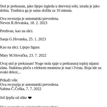
Stol je prekrasan, jako lijepo izgleda u dnevnoj sobi, izrada je jako
dobra. Trudnica ga je sama složila za 10 minuta.
Ova recenzija je automatski prevedena.
Neven R.
Hrvatska
,
18. 2. 2023
Predivan, kao na slici.
Sanja G.
Hrvatska
,
25. 1. 2023
Kao na slici. Lijepo figura
Mary M.
Slovačka
,
23. 7. 2022
Ovaj stol je prekrasan! Noge stola sjaje u prekrasnoj toploj nijansi
zlata. Staklena ploča s efektom mramora je mat i čvrsta. Boja ide uz
svaki dekor,...
Prikaži više
Ova recenzija je automatski prevedena.
Sabina Č.
Češka
,
7. 7. 2022
Još ljepša od slike ❤️