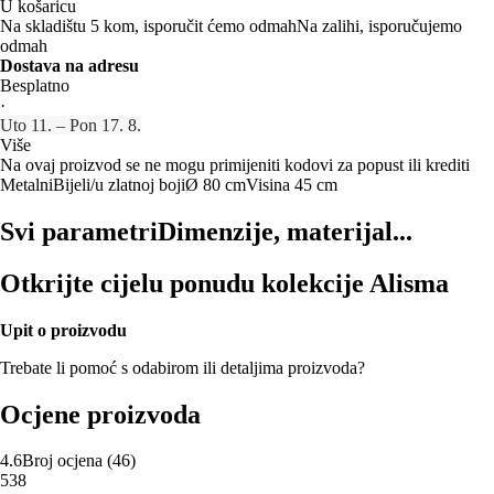
U košaricu
Na skladištu 5 kom, isporučit ćemo odmah
Na zalihi, isporučujemo
odmah
Dostava na adresu
Besplatno
·
Uto 11. – Pon 17. 8.
Više
Na ovaj proizvod se ne mogu primijeniti kodovi za popust ili krediti
Metalni
Bijeli/u zlatnoj boji
Ø 80 cm
Visina 45 cm
Svi parametri
Dimenzije, materijal...
Otkrijte cijelu ponudu kolekcije Alisma
Upit o proizvodu
Trebate li pomoć s odabirom ili detaljima proizvoda?
Ocjene proizvoda
4.6
Broj ocjena
(
46
)
5
38