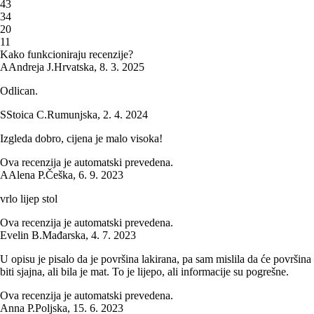
4
3
3
4
2
0
1
1
Kako funkcioniraju recenzije?
A
Andreja J.
Hrvatska
,
8. 3. 2025
Odlican.
S
Stoica C.
Rumunjska
,
2. 4. 2024
Izgleda dobro, cijena je malo visoka!
Ova recenzija je automatski prevedena.
A
Alena P.
Češka
,
6. 9. 2023
vrlo lijep stol
Ova recenzija je automatski prevedena.
Evelin B.
Mađarska
,
4. 7. 2023
U opisu je pisalo da je površina lakirana, pa sam mislila da će površina
biti sjajna, ali bila je mat. To je lijepo, ali informacije su pogrešne.
Ova recenzija je automatski prevedena.
Anna P.
Poljska
,
15. 6. 2023