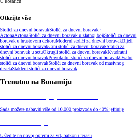
U košaricu
Otkrijte više
Stolići za dnevni boravak
Stolići za dnevni boravak ·
Actona
Actona
Stolići za dnevni boravak u zlatnoj boji
Stolići za dnevni
boravak u hrastovom dekoru
Moderni stolići za dnevni boravak
Bijeli
stolići za dnevni boravak
Crni stolići za dnevni boravak
Stolići za
dnevni boravak u setu
Okrugli stolići za dnevni boravak
Kvadratni
stolići za dnevni boravak
Pravokutni stolići za dnevni boravak
Ovalni
stolići za dnevni boravak
Stolići za dnevni boravak od masivnog
drveta
Stakleni stolići za dnevni boravak
Trenutno na Bonamiju
Summer Sale: popusti do -40%
Sada možete nabaviti više od 10.000 proizvoda do 40% jeftinije
Vrt na sniženju
Uštedite na novoj opremi za vrt, balkon i terasu