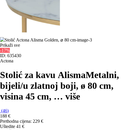
Prikaži sve
-17%
ID: 635430
Actona
Stolić za kavu Alisma
Metalni,
bijeli/u zlatnoj boji, ø 80 cm,
visina 45 cm
, …
više
(
46
)
188 €
Prethodna cijena:
229 €
Uštedite 41 €