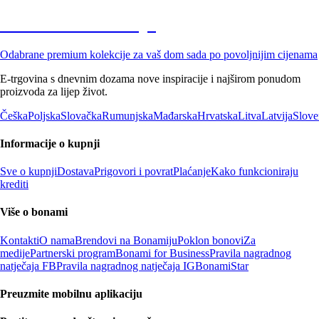
Premium na sniženju
Odabrane premium kolekcije za vaš dom sada po povoljnijim cijenama
E-trgovina s dnevnim dozama nove inspiracije i najširom ponudom
proizvoda za lijep život.
Češka
Poljska
Slovačka
Rumunjska
Mađarska
Hrvatska
Litva
Latvija
Slove
Informacije o kupnji
Sve o kupnji
Dostava
Prigovori i povrat
Plaćanje
Kako funkcioniraju
krediti
Više o bonami
Kontakti
O nama
Brendovi na Bonamiju
Poklon bonovi
Za
medije
Partnerski program
Bonami for Business
Pravila nagradnog
natječaja FB
Pravila nagradnog natječaja IG
BonamiStar
Preuzmite mobilnu aplikaciju