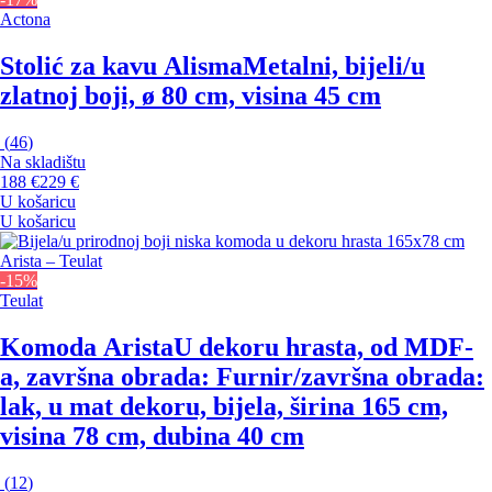
Actona
Stolić za kavu Alisma
Metalni, bijeli/u
zlatnoj boji, ø 80 cm, visina 45 cm
(
46
)
Na skladištu
188 €
229 €
U košaricu
U košaricu
-15%
Teulat
Komoda Arista
U dekoru hrasta, od MDF-
a, završna obrada: Furnir/završna obrada:
lak, u mat dekoru, bijela, širina 165 cm,
visina 78 cm, dubina 40 cm
(
12
)