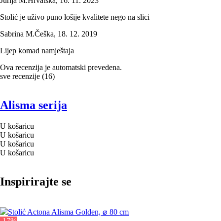
Jurija M.
Hrvatska
,
16. 11. 2023
Stolić je uživo puno lošije kvalitete nego na slici
Sabrina M.
Češka
,
18. 12. 2019
Lijep komad namještaja
Ova recenzija je automatski prevedena.
sve recenzije
(
16
)
Alisma serija
U košaricu
U košaricu
U košaricu
U košaricu
Inspirirajte se
-17%