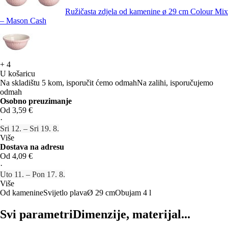
Ružičasta zdjela od kamenine ø 29 cm Colour Mix
– Mason Cash
+
4
U košaricu
Na skladištu 5 kom, isporučit ćemo odmah
Na zalihi, isporučujemo
odmah
Osobno preuzimanje
Od 3,59 €
·
Sri 12. – Sri 19. 8.
Više
Dostava na adresu
Od 4,09 €
·
Uto 11. – Pon 17. 8.
Više
Od kamenine
Svijetlo plava
Ø 29 cm
Obujam 4 l
Svi parametri
Dimenzije, materijal...