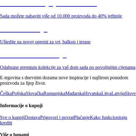
Summer Sale: popusti do -40%
Sada možete nabaviti više od 10.000 proizvoda do 40% jeftinije
Vrt na sniženju
Uštedite na novoj opremi za vrt, balkon i terasu
Premium na sniženju
Odabrane premium kolekcije za vaš dom sada po povoljnijim cijenama
E-trgovina s dnevnim dozama nove inspiracije i najširom ponudom
proizvoda za lijep život.
Češka
Poljska
Slovačka
Rumunjska
Mađarska
Hrvatska
Litva
Latvija
Slove
Informacije o kupnji
Sve o kupnji
Dostava
Prigovori i povrat
Plaćanje
Kako funkcioniraju
krediti
Više o bonami