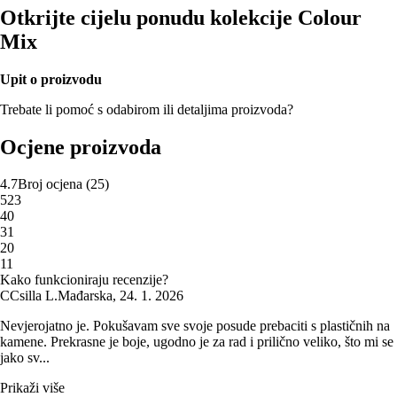
Otkrijte cijelu ponudu kolekcije Colour
Mix
Upit o proizvodu
Trebate li pomoć s odabirom ili detaljima proizvoda?
Ocjene proizvoda
4.7
Broj ocjena
(
25
)
5
23
4
0
3
1
2
0
1
1
Kako funkcioniraju recenzije?
C
Csilla L.
Mađarska
,
24. 1. 2026
Nevjerojatno je. Pokušavam sve svoje posude prebaciti s plastičnih na
kamene. Prekrasne je boje, ugodno je za rad i prilično veliko, što mi se
jako sv...
Prikaži više