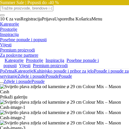
Summer Sale |
Popusti do -40 %
10 € za vas
Registracija
Prijava
Usporedba
Košarica
Menu
Kategorije
Prostorije
Inspiracija
Posebne ponude i popusti
Vijesti
Premium proizvodi
Za poslovne partnere
Kategorije
Prostorije
Inspiracija
Posebne ponude i
popusti
Vijesti
Premium proizvodi
Početna
Kategorije
Kuhinjsko posuđe i pribor za jelo
Posuđe i posude za
serviranje
Zdjele i posude
Posude
Posude
...
Zdjele i posude
Posude
Prikaži galeriju