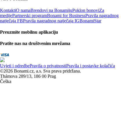
Kontakti
O nama
Brendovi na Bonamiju
Poklon bonovi
Za
medije
Partnerski program
Bonami for Business
Pravila nagradnog
natječaja FB
Pravila nagradnog natječaja IG
BonamiStar
Preuzmite mobilnu aplikaciju
Pratite nas na društvenim mrežama
Uvjeti i odredbe
Pravila o privatnosti
Pravila i postavke kolačića
©2026 Bonami.cz, a.s. Sva prava pridržana.
Thámova 289/13, 186 00 Prag
Češka