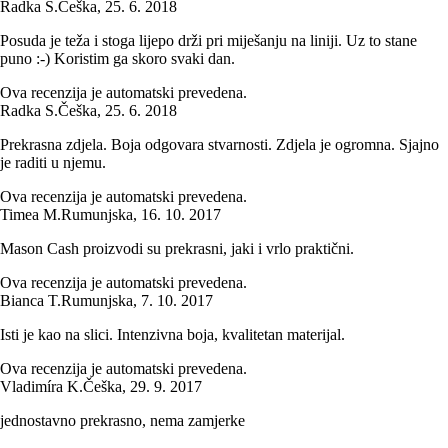
Radka S.
Češka
,
25. 6. 2018
Posuda je teža i stoga lijepo drži pri miješanju na liniji. Uz to stane
puno :-) Koristim ga skoro svaki dan.
Ova recenzija je automatski prevedena.
Radka S.
Češka
,
25. 6. 2018
Prekrasna zdjela. Boja odgovara stvarnosti. Zdjela je ogromna. Sjajno
je raditi u njemu.
Ova recenzija je automatski prevedena.
Timea M.
Rumunjska
,
16. 10. 2017
Mason Cash proizvodi su prekrasni, jaki i vrlo praktični.
Ova recenzija je automatski prevedena.
Bianca T.
Rumunjska
,
7. 10. 2017
Isti je kao na slici. Intenzivna boja, kvalitetan materijal.
Ova recenzija je automatski prevedena.
Vladimíra K.
Češka
,
29. 9. 2017
jednostavno prekrasno, nema zamjerke