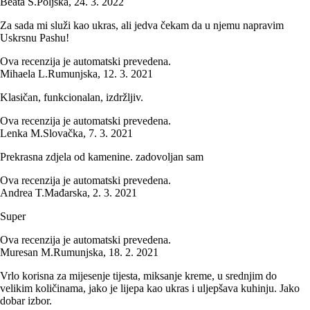
Beata S.
Poljska
,
24. 3. 2022
Za sada mi služi kao ukras, ali jedva čekam da u njemu napravim
Uskrsnu Pashu!
Ova recenzija je automatski prevedena.
Mihaela L.
Rumunjska
,
12. 3. 2021
Klasičan, funkcionalan, izdržljiv.
Ova recenzija je automatski prevedena.
Lenka M.
Slovačka
,
7. 3. 2021
Prekrasna zdjela od kamenine. zadovoljan sam
Ova recenzija je automatski prevedena.
Andrea T.
Mađarska
,
2. 3. 2021
Super
Ova recenzija je automatski prevedena.
Muresan M.
Rumunjska
,
18. 2. 2021
Vrlo korisna za mijesenje tijesta, miksanje kreme, u srednjim do
velikim količinama, jako je lijepa kao ukras i uljepšava kuhinju. Jako
dobar izbor.