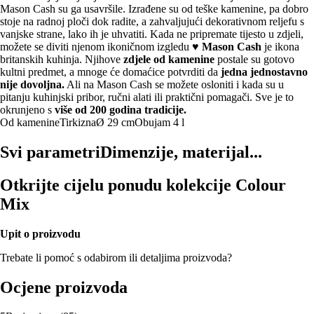
Mason Cash su ga usavršile. Izrađene su od teške kamenine, pa dobro
stoje na radnoj ploči dok radite, a zahvaljujući dekorativnom reljefu s
vanjske strane, lako ih je uhvatiti. Kada ne pripremate tijesto u zdjeli,
možete se diviti njenom ikoničnom izgledu ♥
Mason Cash
je ikona
britanskih kuhinja. Njihove
zdjele od kamenine
postale su gotovo
kultni predmet, a mnoge će domaćice potvrditi da
jedna jednostavno
nije dovoljna.
Ali na Mason Cash se možete osloniti i kada su u
pitanju kuhinjski pribor, ručni alati ili praktični pomagači. Sve je to
okrunjeno s
više od 200 godina tradicije.
Od kamenine
Tirkizna
Ø 29 cm
Obujam 4 l
Svi parametri
Dimenzije, materijal...
Otkrijte cijelu ponudu kolekcije Colour
Mix
Upit o proizvodu
Trebate li pomoć s odabirom ili detaljima proizvoda?
Ocjene proizvoda