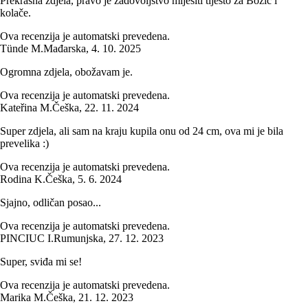
Prekrasna zdjela, pravo je zadovoljstvo mijesiti tijesto za Božić i
kolače.
Ova recenzija je automatski prevedena.
Tünde M.
Mađarska
,
4. 10. 2025
Ogromna zdjela, obožavam je.
Ova recenzija je automatski prevedena.
Kateřina M.
Češka
,
22. 11. 2024
Super zdjela, ali sam na kraju kupila onu od 24 cm, ova mi je bila
prevelika :)
Ova recenzija je automatski prevedena.
Rodina K.
Češka
,
5. 6. 2024
Sjajno, odličan posao...
Ova recenzija je automatski prevedena.
PINCIUC I.
Rumunjska
,
27. 12. 2023
Super, sviđa mi se!
Ova recenzija je automatski prevedena.
Marika M.
Češka
,
21. 12. 2023