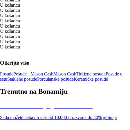
U košaricu
U košaricu
U košaricu
U košaricu
U košaricu
U košaricu
U košaricu
U košaricu
U košaricu
Otkrijte više
Posude
Posude · Mason Cash
Mason Cash
Tirkizne posude
Posude u
setu
Staklene posude
Porculanske posude
Keramičke posude
Trenutno na Bonamiju
Summer Sale: popusti do -40%
Sada možete nabaviti više od 10.000 proizvoda do 40% jeftinije
Vrt na sniženju