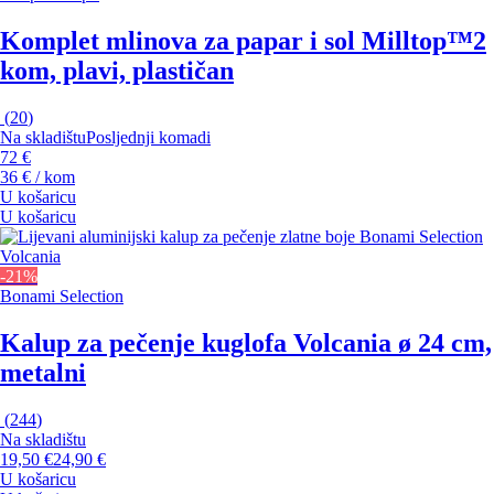
Komplet mlinova za papar i sol Milltop™
2
kom, plavi, plastičan
(
20
)
Na skladištu
Posljednji komadi
72 €
36 € / kom
U košaricu
U košaricu
-21%
Bonami Selection
Kalup za pečenje kuglofa Volcania
ø 24 cm,
metalni
(
244
)
Na skladištu
19,50 €
24,90 €
U košaricu