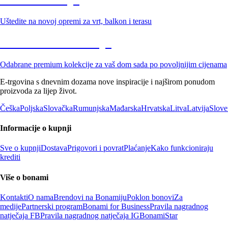
Uštedite na novoj opremi za vrt, balkon i terasu
Premium na sniženju
Odabrane premium kolekcije za vaš dom sada po povoljnijim cijenama
E-trgovina s dnevnim dozama nove inspiracije i najširom ponudom
proizvoda za lijep život.
Češka
Poljska
Slovačka
Rumunjska
Mađarska
Hrvatska
Litva
Latvija
Slove
Informacije o kupnji
Sve o kupnji
Dostava
Prigovori i povrat
Plaćanje
Kako funkcioniraju
krediti
Više o bonami
Kontakti
O nama
Brendovi na Bonamiju
Poklon bonovi
Za
medije
Partnerski program
Bonami for Business
Pravila nagradnog
natječaja FB
Pravila nagradnog natječaja IG
BonamiStar