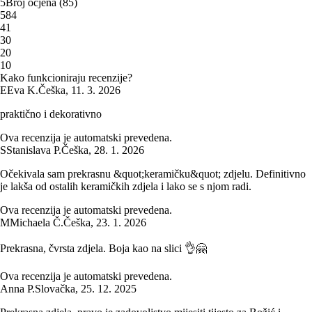
5
Broj ocjena
(
85
)
5
84
4
1
3
0
2
0
1
0
Kako funkcioniraju recenzije?
E
Eva K.
Češka
,
11. 3. 2026
praktično i dekorativno
Ova recenzija je automatski prevedena.
S
Stanislava P.
Češka
,
28. 1. 2026
Očekivala sam prekrasnu &quot;keramičku&quot; zdjelu. Definitivno
je lakša od ostalih keramičkih zdjela i lako se s njom radi.
Ova recenzija je automatski prevedena.
M
Michaela Č.
Češka
,
23. 1. 2026
Prekrasna, čvrsta zdjela. Boja kao na slici 👌🤗
Ova recenzija je automatski prevedena.
Anna P.
Slovačka
,
25. 12. 2025