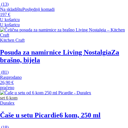
(
13
)
Na skladištu
Posljednji komadi
197 €
U košaricu
U košaricu
Kitchen Craft
Posuda za namirnice Living Nostalgia
Za
brašno, bijela
(
81
)
Rasprodano
26,90 €
praćeno
set 6 kom
Duralex
Čaše u setu Picardie
6 kom, 250 ml
(
18
)