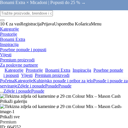
Bonami Extra × Micadoni |
Popusti do 25 % →
10 € za vas
Registracija
Prijava
Usporedba
Košarica
Menu
Kategorije
Prostorije
Bonami Extra
Inspiracija
Posebne ponude i popusti
Vijesti
Premium proizvodi
Za poslovne partnere
Kategorije
Prostorije
Bonami Extra
Inspiracija
Posebne ponude
i popusti
Vijesti
Premium proizvodi
Početna
Kategorije
Kuhinjsko posuđe i pribor za jelo
Posuđe i posude za
serviranje
Zdjele i posude
Posude
Posude
...
Zdjele i posude
Posude
Prikaži galeriju
Prikaži sve
Premium
ID: 664552