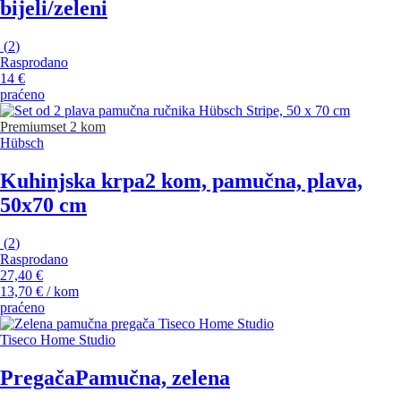
bijeli/zeleni
(
2
)
Rasprodano
14 €
praćeno
Premium
set 2 kom
Hübsch
Kuhinjska krpa
2 kom, pamučna, plava,
50x70 cm
(
2
)
Rasprodano
27,40 €
13,70 € / kom
praćeno
Tiseco Home Studio
Pregača
Pamučna, zelena