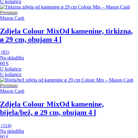
U košaricu
Premium
Mason Cash
Zdjela Colour Mix
Od kamenine, tirkizna,
ø 29 cm, obujam 4 l
(
85
)
Na skladištu
60 €
U košaricu
U košaricu
Premium
Mason Cash
Zdjela Colour Mix
Od kamenine,
bijela/bež, ø 29 cm, obujam 4 l
(
114
)
Na skladištu
60 €