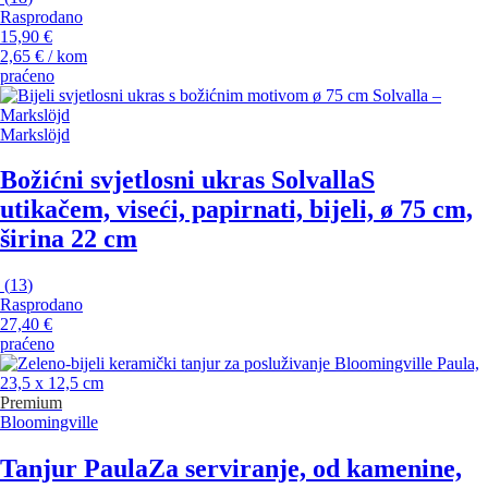
Rasprodano
15,90 €
2,65 € / kom
praćeno
Markslöjd
Božićni svjetlosni ukras Solvalla
S
utikačem, viseći, papirnati, bijeli, ø 75 cm,
širina 22 cm
(
13
)
Rasprodano
27,40 €
praćeno
Premium
Bloomingville
Tanjur Paula
Za serviranje, od kamenine,