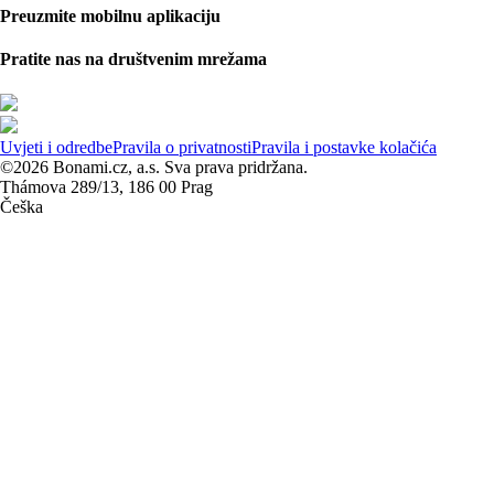
Preuzmite mobilnu aplikaciju
Pratite nas na društvenim mrežama
Uvjeti i odredbe
Pravila o privatnosti
Pravila i postavke kolačića
©2026 Bonami.cz, a.s. Sva prava pridržana.
Thámova 289/13, 186 00 Prag
Češka