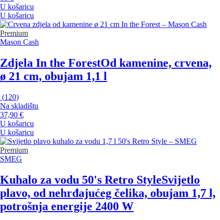
U košaricu
U košaricu
Premium
Mason Cash
Zdjela In the Forest
Od kamenine, crvena,
ø 21 cm, obujam 1,1 l
(
120
)
Na skladištu
37,90 €
U košaricu
U košaricu
Premium
SMEG
Kuhalo za vodu 50's Retro Style
Svijetlo
plavo, od nehrđajućeg čelika, obujam 1,7 l,
potrošnja energije 2400 W