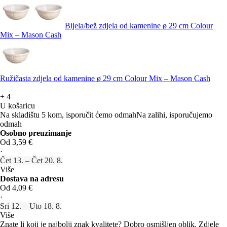
Bijela/bež zdjela od kamenine ø 29 cm Colour
Mix – Mason Cash
Ružičasta zdjela od kamenine ø 29 cm Colour Mix – Mason Cash
+
4
U košaricu
Na skladištu 5 kom, isporučit ćemo odmah
Na zalihi, isporučujemo
odmah
Osobno preuzimanje
Od 3,59 €
·
Čet 13. – Čet 20. 8.
Više
Dostava na adresu
Od 4,09 €
·
Sri 12. – Uto 18. 8.
Više
Znate li koji je najbolji znak kvalitete? Dobro osmišljen oblik. Zdjele