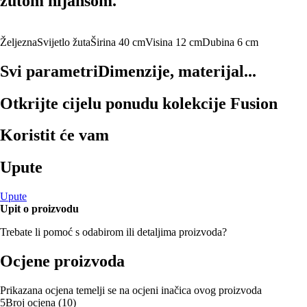
žutom nijansom.
Željezna
Svijetlo žuta
Širina 40 cm
Visina 12 cm
Dubina 6 cm
Svi parametri
Dimenzije, materijal...
Otkrijte cijelu ponudu kolekcije Fusion
Koristit će vam
Upute
Upute
Upit o proizvodu
Trebate li pomoć s odabirom ili detaljima proizvoda?
Ocjene proizvoda
Prikazana ocjena temelji se na ocjeni inačica ovog proizvoda
5
Broj ocjena
(
10
)