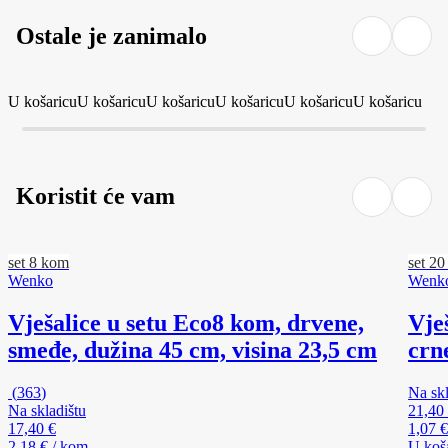
Ostale je zanimalo
U košaricu
U košaricu
U košaricu
U košaricu
U košaricu
U košaricu
Koristit će vam
set 8 kom
set 2
Wenko
Wenk
Vješalice u setu Eco
8 kom, drvene,
Vje
smeđe, dužina 45 cm, visina 23,5 cm
crn
(
363
)
Na skl
Na skladištu
21,40
17,40 €
1,07 
2,18 € / kom
U koš