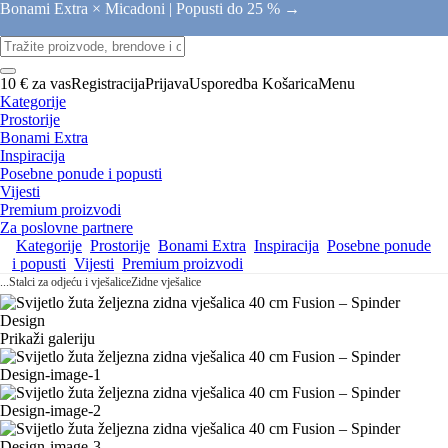
Bonami Extra × Micadoni |
Popusti do 25 % →
10 € za vas
Registracija
Prijava
Usporedba
Košarica
Menu
Kategorije
Prostorije
Bonami Extra
Inspiracija
Posebne ponude i popusti
Vijesti
Premium proizvodi
Za poslovne partnere
Kategorije
Prostorije
Bonami Extra
Inspiracija
Posebne ponude
i popusti
Vijesti
Premium proizvodi
...
Stalci za odjeću i vješalice
Zidne vješalice
Prikaži galeriju