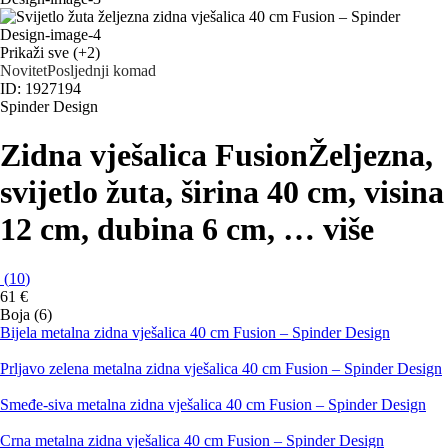
Prikaži sve
(+2)
Novitet
Posljednji komad
ID: 1927194
Spinder Design
Zidna vješalica Fusion
Željezna,
svijetlo žuta, širina 40 cm, visina
12 cm, dubina 6 cm
, …
više
(
10
)
61 €
Boja (6)
Bijela metalna zidna vješalica 40 cm Fusion – Spinder Design
Prljavo zelena metalna zidna vješalica 40 cm Fusion – Spinder Design
Smeđe-siva metalna zidna vješalica 40 cm Fusion – Spinder Design
Crna metalna zidna vješalica 40 cm Fusion – Spinder Design