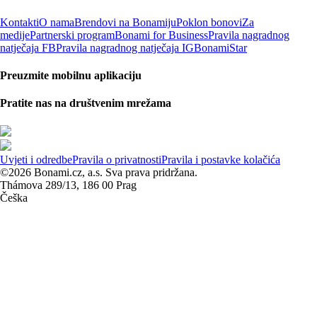
Kontakti
O nama
Brendovi na Bonamiju
Poklon bonovi
Za
medije
Partnerski program
Bonami for Business
Pravila nagradnog
natječaja FB
Pravila nagradnog natječaja IG
BonamiStar
Preuzmite mobilnu aplikaciju
Pratite nas na društvenim mrežama
Uvjeti i odredbe
Pravila o privatnosti
Pravila i postavke kolačića
©2026 Bonami.cz, a.s. Sva prava pridržana.
Thámova 289/13, 186 00 Prag
Češka