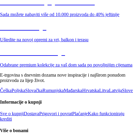
Summer Sale: popusti do -40%
Sada možete nabaviti više od 10.000 proizvoda do 40% jeftinije
Vrt na sniženju
Uštedite na novoj opremi za vrt, balkon i terasu
Premium na sniženju
Odabrane premium kolekcije za vaš dom sada po povoljnijim cijenama
E-trgovina s dnevnim dozama nove inspiracije i najširom ponudom
proizvoda za lijep život.
Češka
Poljska
Slovačka
Rumunjska
Mađarska
Hrvatska
Litva
Latvija
Slove
Informacije o kupnji
Sve o kupnji
Dostava
Prigovori i povrat
Plaćanje
Kako funkcioniraju
krediti
Više o bonami