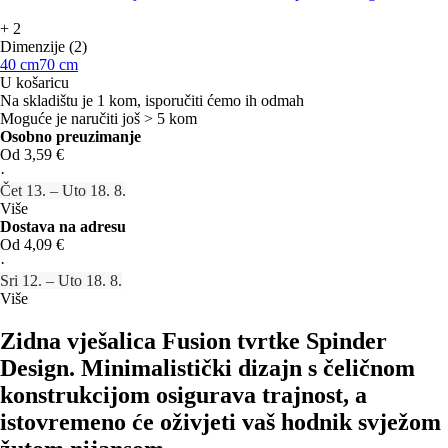
+
2
Dimenzije (2)
40 cm
70 cm
U košaricu
Na skladištu je 1 kom, isporučiti ćemo ih odmah
Moguće je naručiti još > 5 kom
Osobno preuzimanje
Od 3,59 €
·
Čet 13. – Uto 18. 8.
Više
Dostava na adresu
Od 4,09 €
·
Sri 12. – Uto 18. 8.
Više
Zidna vješalica Fusion tvrtke Spinder
Design. Minimalistički dizajn s čeličnom
konstrukcijom osigurava trajnost, a
istovremeno će oživjeti vaš hodnik svježom