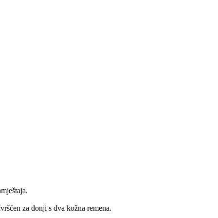
mještaja.
čvršćen za donji s dva kožna remena.