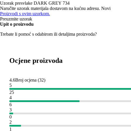
Uzorak presvlake
DARK GREY 734
Naručite uzorak materijala dostavom na kućnu adresu.
Novi
Proizvodi s ovim uzorkom.
Preuzmite uzorak
Upit o proizvodu
Trebate li pomoć s odabirom ili detaljima proizvoda?
Ocjene proizvoda
4.6
Broj ocjena
(
32
)
5
25
4
6
3
0
2
1