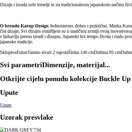
Dizajn i izrada sofe temelji se na tradicionalnom japanskom načinu živ
O brendu Karup Design
Jednostavno, dobro i praktično. Marka Karup 
čist dizajn. Svi dizajni osmišljeni su u matičnoj zemlji ovog inovativn
s ljubavlju prema izradi i dizajnu. Japanski brz tempo života i malo pr
japanske tradicije.
Sklopiva
Futon
Tamno siva
S 2 mjesta
Širina 140 cm
Dubina 95 cm
Dubin
Svi parametri
Dimenzije, materijal...
Otkrijte cijelu ponudu kolekcije Buckle Up
Upute
Upute
Uzorak presvlake