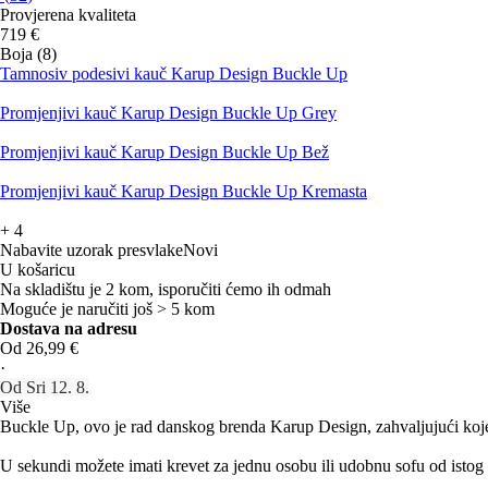
Provjerena kvaliteta
719 €
Boja (8)
Tamnosiv podesivi kauč Karup Design Buckle Up
Promjenjivi kauč Karup Design Buckle Up Grey
Promjenjivi kauč Karup Design Buckle Up Bež
Promjenjivi kauč Karup Design Buckle Up Kremasta
+
4
Nabavite uzorak presvlake
Novi
U košaricu
Na skladištu je 2 kom, isporučiti ćemo ih odmah
Moguće je naručiti još > 5 kom
Dostava na adresu
Od 26,99 €
·
Od Sri 12. 8.
Više
Buckle Up, ovo je rad danskog brenda Karup Design, zahvaljujući koj
U sekundi možete imati krevet za jednu osobu ili udobnu sofu od istog