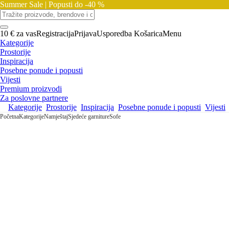
Summer Sale |
Popusti do -40 %
10 € za vas
Registracija
Prijava
Usporedba
Košarica
Menu
Kategorije
Prostorije
Inspiracija
Posebne ponude i popusti
Vijesti
Premium proizvodi
Za poslovne partnere
Kategorije
Prostorije
Inspiracija
Posebne ponude i popusti
Vijesti
Početna
Kategorije
Namještaj
Sjedeće garniture
Sofe