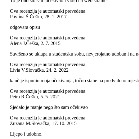
To je ono što sam očekivao i vidio na web stranici
Ova recenzija je automatski prevedena.
Pavlína Š.
Češka
,
28. 1. 2017
odgovara opisu
Ova recenzija je automatski prevedena.
Alena J.
Češka
,
2. 7. 2015
Savršeno se uklapa u studentsku sobu, nevjerojatno udoban i na n
Ova recenzija je automatski prevedena.
Lívia V.
Slovačka
,
24. 2. 2022
kauč je ispunio moja očekivanja, točno stane na predviđeno mjest
Ova recenzija je automatski prevedena.
Petra R.
Češka
,
5. 5. 2021
Sjedalo je manje nego što sam očekivao
Ova recenzija je automatski prevedena.
Zuzana M.
Slovačka
,
17. 10. 2015
Lijepo i udobno.