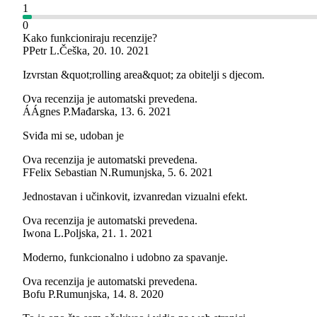
1
0
Kako funkcioniraju recenzije?
P
Petr L.
Češka
,
20. 10. 2021
Izvrstan &quot;rolling area&quot; za obitelji s djecom.
Ova recenzija je automatski prevedena.
Á
Ágnes P.
Mađarska
,
13. 6. 2021
Sviđa mi se, udoban je
Ova recenzija je automatski prevedena.
F
Felix Sebastian N.
Rumunjska
,
5. 6. 2021
Jednostavan i učinkovit, izvanredan vizualni efekt.
Ova recenzija je automatski prevedena.
Iwona L.
Poljska
,
21. 1. 2021
Moderno, funkcionalno i udobno za spavanje.
Ova recenzija je automatski prevedena.
Bofu P.
Rumunjska
,
14. 8. 2020