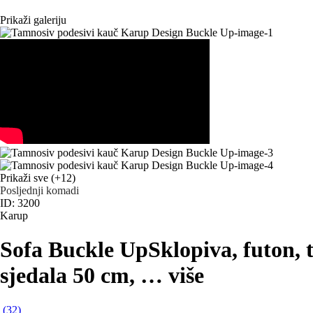
Prikaži galeriju
Prikaži sve
(+12)
Posljednji komadi
ID: 3200
Karup
Sofa Buckle Up
Sklopiva, futon, 
sjedala 50 cm
, …
više
(
32
)