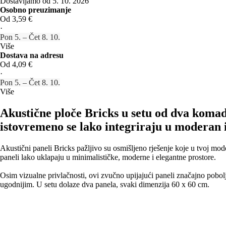
Dostavljamo od 5. 10. 2026
Osobno preuzimanje
Od 3,59 €
·
Pon 5. – Čet 8. 10.
Više
Dostava na adresu
Od 4,09 €
·
Pon 5. – Čet 8. 10.
Više
Akustične ploče Bricks u setu od dva komad
istovremeno se lako integriraju u moderan i
Akustični paneli Bricks pažljivo su osmišljeno rješenje koje u tvoj mod
paneli lako uklapaju u minimalističke, moderne i elegantne prostore.
Osim vizualne privlačnosti, ovi zvučno upijajući paneli značajno pobol
ugodnijim. U setu dolaze dva panela, svaki dimenzija 60 x 60 cm.