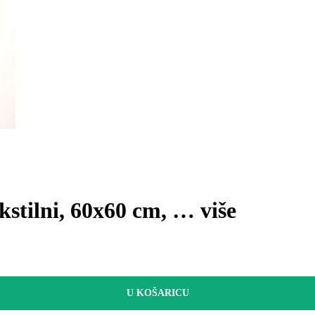
kstilni, 60x60 cm
, …
više
U KOŠARICU