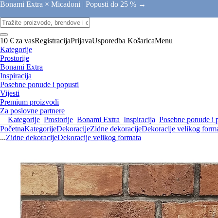
Bonami Extra × Micadoni |
Popusti do 25 % →
10 € za vas
Registracija
Prijava
Usporedba
Košarica
Menu
Kategorije
Prostorije
Bonami Extra
Inspiracija
Posebne ponude i popusti
Vijesti
Premium proizvodi
Za poslovne partnere
Kategorije
Prostorije
Bonami Extra
Inspiracija
Posebne ponude i 
Početna
Kategorije
Dekoracije
Zidne dekoracije
Dekoracije velikog form
...
Zidne dekoracije
Dekoracije velikog formata