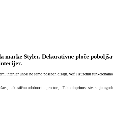
a marke Styler. Dekorativne ploče poboljša
nterijer.
erni interijer unosi ne samo poseban dizajn, već i izuzetnu funkcionaln
jšavaju akustičnu udobnost u prostoriji. Tako doprinose stvaranju ugod