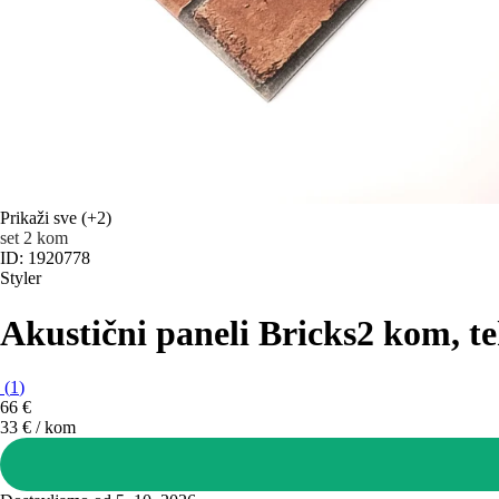
Prikaži sve
(+2)
set 2 kom
ID: 1920778
Styler
Akustični paneli Bricks
2 kom, te
(
1
)
66 €
33 € / kom