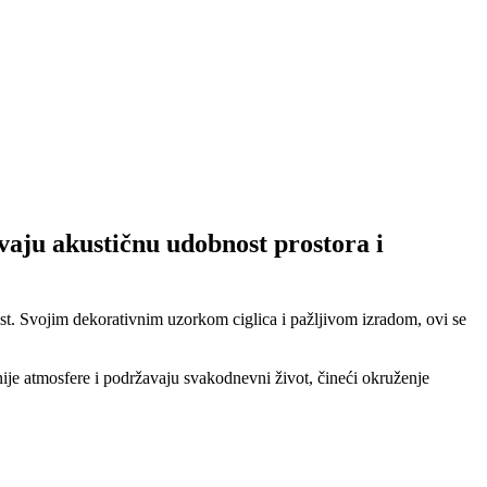
vaju akustičnu udobnost prostora i
ost. Svojim dekorativnim uzorkom ciglica i pažljivom izradom, ovi se
nije atmosfere i podržavaju svakodnevni život, čineći okruženje