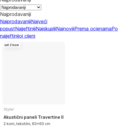
Najprodavaniji
Najprodavaniji
Najveći
popust
Najjeftiniji
Najskuplji
Najnoviji
Prema ocjenama
Po
najjeftinijoj cijeni
set 2 kom
Styler
Akustični paneli Travertine II
2 kom, tekstilni, 60x60 cm