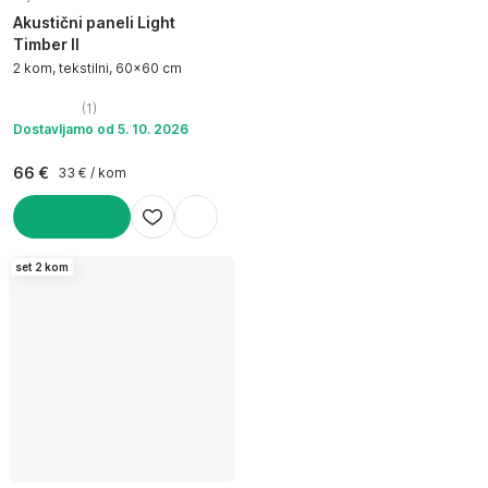
Akustični paneli Light
Timber II
2 kom, tekstilni, 60x60 cm
(
1
)
Dostavljamo od 5. 10. 2026
66 €
33 € / kom
U KOŠARICU
set 2 kom