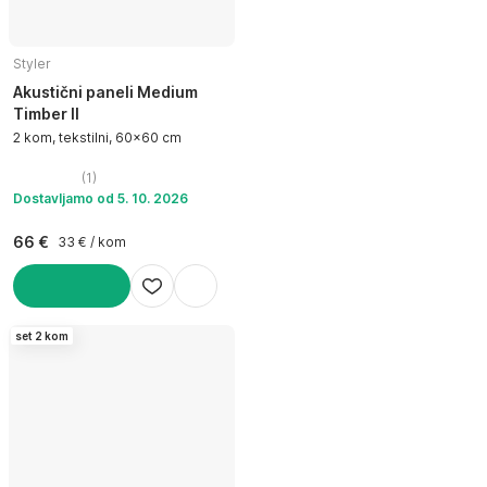
Styler
Akustični paneli Medium
Timber II
2 kom, tekstilni, 60x60 cm
(
1
)
Dostavljamo od 5. 10. 2026
66 €
33 € / kom
U KOŠARICU
set 2 kom