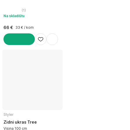
(
1
)
Na skladištu
66 €
33 € / kom
U KOŠARICU
Styler
Zidni ukras Tree
Visina 100 cm