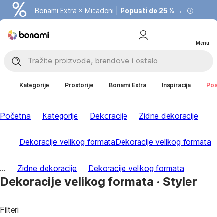
Bonami Extra × Micadoni |
Popusti do 25 % →
Menu
Kategorije
Prostorije
Bonami Extra
Inspiracija
Pos
Početna
Kategorije
Dekoracije
Zidne dekoracije
Dekoracije velikog formata
Dekoracije velikog formata
...
Zidne dekoracije
Dekoracije velikog formata
Dekoracije velikog formata · Styler
Filteri