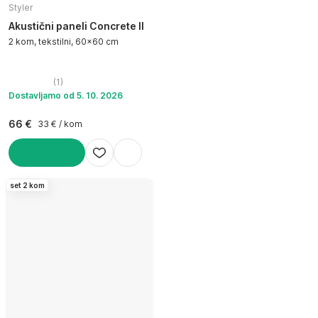
Styler
Akustični paneli Concrete II
2 kom, tekstilni, 60x60 cm
(
1
)
Dostavljamo od 5. 10. 2026
66 €
33 € / kom
U KOŠARICU
set 2 kom