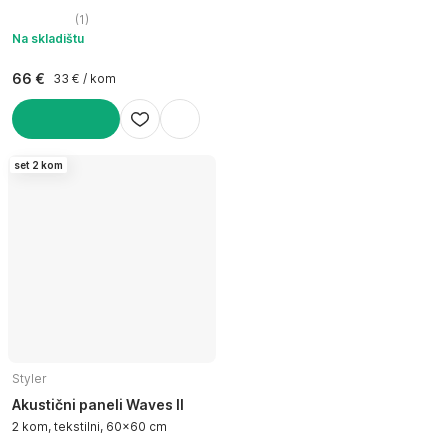
(
1
)
Na skladištu
66 €
33 € / kom
U KOŠARICU
set 2 kom
Styler
Akustični paneli Waves II
2 kom, tekstilni, 60x60 cm