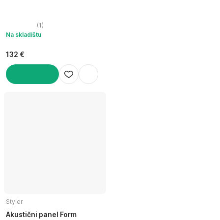
(
1
)
Na skladištu
132 €
U KOŠARICU
Styler
Akustični panel Form