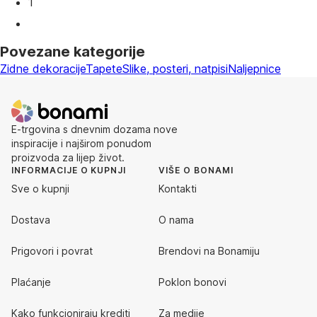
1
Povezane kategorije
Zidne dekoracije
Tapete
Slike, posteri, natpisi
Naljepnice
E-trgovina s dnevnim dozama nove
inspiracije i najširom ponudom
proizvoda za lijep život.
INFORMACIJE O KUPNJI
VIŠE O BONAMI
Sve o kupnji
Kontakti
Dostava
O nama
Prigovori i povrat
Brendovi na Bonamiju
Plaćanje
Poklon bonovi
Kako funkcioniraju krediti
Za medije