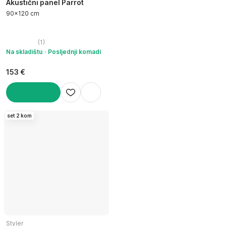
Akustični panel Parrot
90x120 cm
(
1
)
Na skladištu
Posljednji komadi
153 €
U KOŠARICU
set 2 kom
Styler