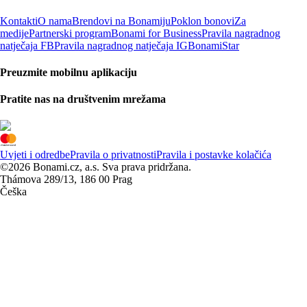
Kontakti
O nama
Brendovi na Bonamiju
Poklon bonovi
Za
medije
Partnerski program
Bonami for Business
Pravila nagradnog
natječaja FB
Pravila nagradnog natječaja IG
BonamiStar
Preuzmite mobilnu aplikaciju
Pratite nas na društvenim mrežama
Uvjeti i odredbe
Pravila o privatnosti
Pravila i postavke kolačića
©2026 Bonami.cz, a.s. Sva prava pridržana.
Thámova 289/13, 186 00 Prag
Češka