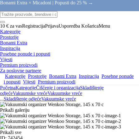
Bonami Extra × Micadoni |
Popusti do 25 % →
10 € za vas
Registracija
Prijava
Usporedba
Košarica
Menu
Kategorije
Prostorije
Bonami Extra
Inspiracija
Posebne ponude i popusti
Vijesti
Premium proizvodi
Za poslovne partnere
Kategorije
Prostorije
Bonami Extra
Inspiracija
Posebne ponude
i popusti
Vijesti
Premium proizvodi
Početna
Kategorije
Čišćenje i organizacija
Skladištenje
odjeće
Vakuumske vreće
Vakuumske vreće
...
Skladištenje odjeće
Vakuumske vreće
Prikaži galeriju
Prikaži sve
ID: 742454