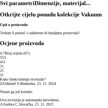
Svi parametri
Dimenzije, materijal...
Otkrijte cijelu ponudu kolekcije Vakuum
Upit o proizvodu
Trebate li pomoć s odabirom ili detaljima proizvoda?
Ocjene proizvoda
4.7
Broj ocjena
(
67
)
5
53
4
11
3
1
2
1
1
1
Kako funkcioniraju recenzije?
Z
Zoltánné S.
Mađarska
,
23. 11. 2024
Nisam ga još koristio.
Ova recenzija je automatski prevedena.
A
Andrea C.
Slovačka
,
15. 11. 2021