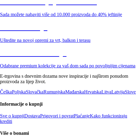
Summer Sale: popusti do -40%
Sada možete nabaviti više od 10.000 proizvoda do 40% jeftinije
Vrt na sniženju
Uštedite na novoj opremi za vrt, balkon i terasu
Premium na sniženju
Odabrane premium kolekcije za vaš dom sada po povoljnijim cijenama
E-trgovina s dnevnim dozama nove inspiracije i najširom ponudom
proizvoda za lijep život.
Češka
Poljska
Slovačka
Rumunjska
Mađarska
Hrvatska
Litva
Latvija
Slove
Informacije o kupnji
Sve o kupnji
Dostava
Prigovori i povrat
Plaćanje
Kako funkcioniraju
krediti
Više o bonami