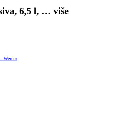
iva, 6,5 l
, …
više
l – Wenko