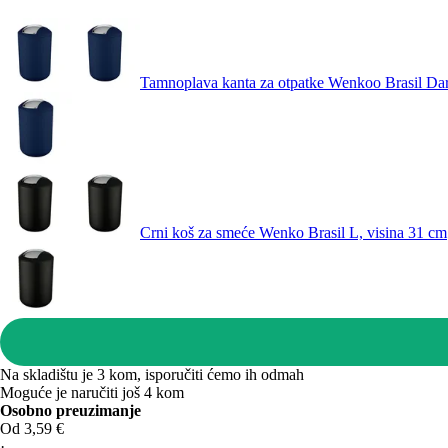
Tamnoplava kanta za otpatke Wenkoo Brasil Da
Crni koš za smeće Wenko Brasil L, visina 31 cm
Na skladištu je 3 kom, isporučiti ćemo ih odmah
Moguće je naručiti još 4 kom
Osobno preuzimanje
Od 3,59 €
·