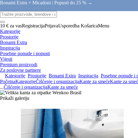
Bonami Extra × Micadoni |
Popusti do 25 % →
10 € za vas
Registracija
Prijava
Usporedba
Košarica
Menu
Kategorije
Prostorije
Bonami Extra
Inspiracija
Posebne ponude i popusti
Vijesti
Premium proizvodi
Za poslovne partnere
Kategorije
Prostorije
Bonami Extra
Inspiracija
Posebne ponude i 
Početna
Kategorije
Čišćenje i organizacija
Kante za smeće
Kante za sme
...
Čišćenje i organizacija
Kante za smeće
Prikaži galeriju