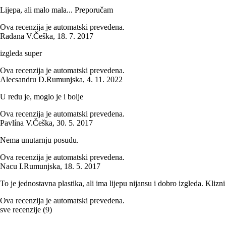
Lijepa, ali malo mala... Preporučam
Ova recenzija je automatski prevedena.
Radana V.
Češka
,
18. 7. 2017
izgleda super
Ova recenzija je automatski prevedena.
Alecsandru D.
Rumunjska
,
4. 11. 2022
U redu je, moglo je i bolje
Ova recenzija je automatski prevedena.
Pavlína V.
Češka
,
30. 5. 2017
Nema unutarnju posudu.
Ova recenzija je automatski prevedena.
Nacu I.
Rumunjska
,
18. 5. 2017
To je jednostavna plastika, ali ima lijepu nijansu i dobro izgleda. Kliz
Ova recenzija je automatski prevedena.
sve recenzije
(
9
)