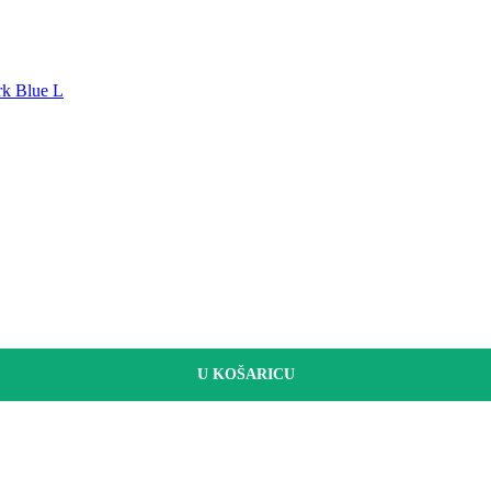
rk Blue L
U KOŠARICU