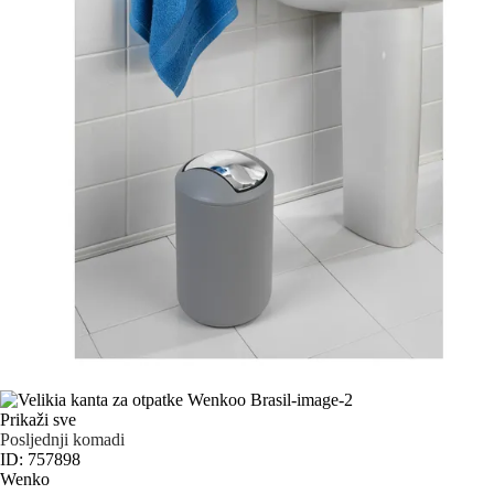
Prikaži sve
Posljednji komadi
ID: 757898
Wenko