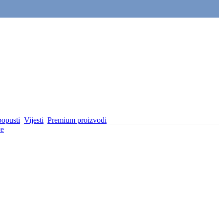
popusti
Vijesti
Premium proizvodi
će