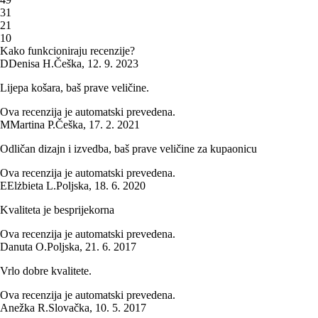
3
1
2
1
1
0
Kako funkcioniraju recenzije?
D
Denisa H.
Češka
,
12. 9. 2023
Lijepa košara, baš prave veličine.
Ova recenzija je automatski prevedena.
M
Martina P.
Češka
,
17. 2. 2021
Odličan dizajn i izvedba, baš prave veličine za kupaonicu
Ova recenzija je automatski prevedena.
E
Elżbieta L.
Poljska
,
18. 6. 2020
Kvaliteta je besprijekorna
Ova recenzija je automatski prevedena.
Danuta O.
Poljska
,
21. 6. 2017
Vrlo dobre kvalitete.
Ova recenzija je automatski prevedena.
Anežka R.
Slovačka
,
10. 5. 2017