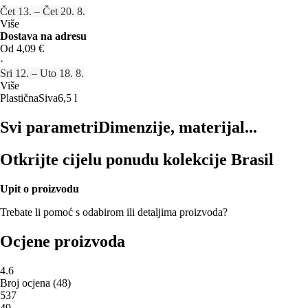
Čet 13. – Čet 20. 8.
Više
Dostava na adresu
Od 4,09 €
·
Sri 12. – Uto 18. 8.
Više
Plastična
Siva
6,5 l
Svi parametri
Dimenzije, materijal...
Otkrijte cijelu ponudu kolekcije Brasil
Upit o proizvodu
Trebate li pomoć s odabirom ili detaljima proizvoda?
Ocjene proizvoda
4.6
Broj ocjena
(
48
)
5
37
4
9