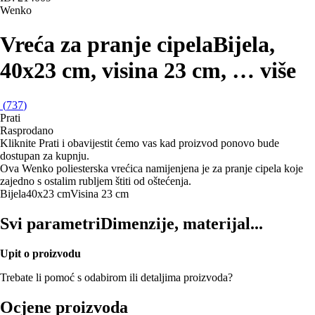
Wenko
Vreća za pranje cipela
Bijela,
40x23 cm, visina 23 cm
, …
više
(
737
)
Prati
Rasprodano
Kliknite Prati i obavijestit ćemo vas kad proizvod ponovo bude
dostupan za kupnju.
Ova Wenko poliesterska vrećica namijenjena je za pranje cipela koje
zajedno s ostalim rubljem štiti od oštećenja.
Bijela
40x23 cm
Visina 23 cm
Svi parametri
Dimenzije, materijal...
Upit o proizvodu
Trebate li pomoć s odabirom ili detaljima proizvoda?
Ocjene proizvoda