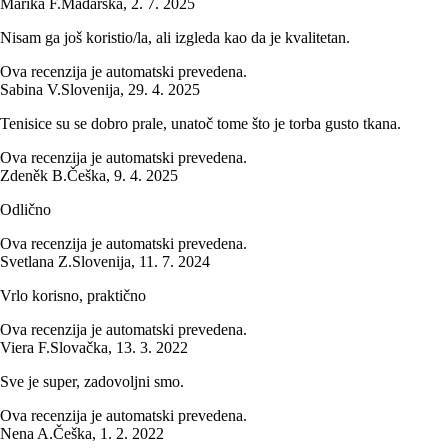
Marika F.
Mađarska
,
2. 7. 2025
Nisam ga još koristio/la, ali izgleda kao da je kvalitetan.
Ova recenzija je automatski prevedena.
Sabina V.
Slovenija
,
29. 4. 2025
Tenisice su se dobro prale, unatoč tome što je torba gusto tkana.
Ova recenzija je automatski prevedena.
Zdeněk B.
Češka
,
9. 4. 2025
Odlično
Ova recenzija je automatski prevedena.
Svetlana Z.
Slovenija
,
11. 7. 2024
Vrlo korisno, praktično
Ova recenzija je automatski prevedena.
Viera F.
Slovačka
,
13. 3. 2022
Sve je super, zadovoljni smo.
Ova recenzija je automatski prevedena.
Nena A.
Češka
,
1. 2. 2022