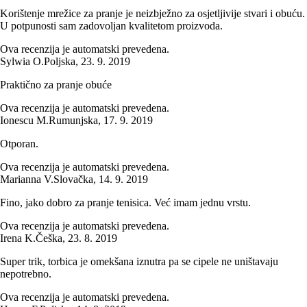
Korištenje mrežice za pranje je neizbježno za osjetljivije stvari i obuću.
U potpunosti sam zadovoljan kvalitetom proizvoda.
Ova recenzija je automatski prevedena.
Sylwia O.
Poljska
,
23. 9. 2019
Praktično za pranje obuće
Ova recenzija je automatski prevedena.
Ionescu M.
Rumunjska
,
17. 9. 2019
Otporan.
Ova recenzija je automatski prevedena.
Marianna V.
Slovačka
,
14. 9. 2019
Fino, jako dobro za pranje tenisica. Već imam jednu vrstu.
Ova recenzija je automatski prevedena.
Irena K.
Češka
,
23. 8. 2019
Super trik, torbica je omekšana iznutra pa se cipele ne uništavaju
nepotrebno.
Ova recenzija je automatski prevedena.