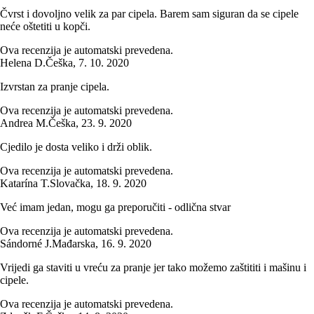
Čvrst i dovoljno velik za par cipela. Barem sam siguran da se cipele
neće oštetiti u kopči.
Ova recenzija je automatski prevedena.
Helena D.
Češka
,
7. 10. 2020
Izvrstan za pranje cipela.
Ova recenzija je automatski prevedena.
Andrea M.
Češka
,
23. 9. 2020
Cjedilo je dosta veliko i drži oblik.
Ova recenzija je automatski prevedena.
Katarína T.
Slovačka
,
18. 9. 2020
Već imam jedan, mogu ga preporučiti - odlična stvar
Ova recenzija je automatski prevedena.
Sándorné J.
Mađarska
,
16. 9. 2020
Vrijedi ga staviti u vreću za pranje jer tako možemo zaštititi i mašinu i
cipele.
Ova recenzija je automatski prevedena.