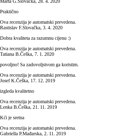
Marta G.
Slovačka
,
28. 4. 2020
Praktično
Ova recenzija je automatski prevedena.
Rastislav F.
Slovačka
,
3. 4. 2020
Dobra kvaliteta za razumnu cijenu :)
Ova recenzija je automatski prevedena.
Tatiana B.
Češka
,
7. 1. 2020
povoljno! Sa zadovoljstvom ga koristim.
Ova recenzija je automatski prevedena.
Josef K.
Češka
,
17. 12. 2019
izgleda kvalitetno
Ova recenzija je automatski prevedena.
Lenka B.
Češka
,
21. 11. 2019
Kći je sretna
Ova recenzija je automatski prevedena.
Gabriella P.
Mađarska
,
2. 11. 2019