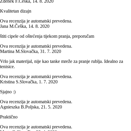
Zdeněk F.
Češka
,
14. 8. 2020
Kvalitetan dizajn
Ova recenzija je automatski prevedena.
Jana M.
Češka
,
14. 8. 2020
štiti cipele od oštećenja tijekom pranja, preporučam
Ova recenzija je automatski prevedena.
Martina M.
Slovačka
,
31. 7. 2020
Vrlo jak materijal, nije kao tanke mreže za pranje rublja. Idealno za
tenisice.
Ova recenzija je automatski prevedena.
Kristina S.
Slovačka
,
1. 7. 2020
Sjajno :)
Ova recenzija je automatski prevedena.
Agnieszka B.
Poljska
,
21. 5. 2020
Praktično
Ova recenzija je automatski prevedena.