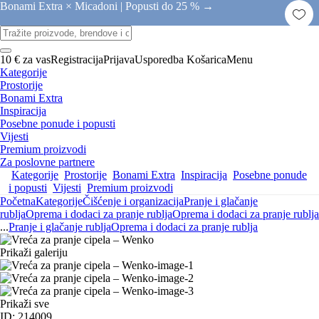
Bonami Extra × Micadoni |
Popusti do 25 % →
10 € za vas
Registracija
Prijava
Usporedba
Košarica
Menu
Kategorije
Prostorije
Bonami Extra
Inspiracija
Posebne ponude i popusti
Vijesti
Premium proizvodi
Za poslovne partnere
Kategorije
Prostorije
Bonami Extra
Inspiracija
Posebne ponude
i popusti
Vijesti
Premium proizvodi
Početna
Kategorije
Čišćenje i organizacija
Pranje i glačanje
rublja
Oprema i dodaci za pranje rublja
Oprema i dodaci za pranje rublja
...
Pranje i glačanje rublja
Oprema i dodaci za pranje rublja
Prikaži galeriju
Prikaži sve
ID: 214009