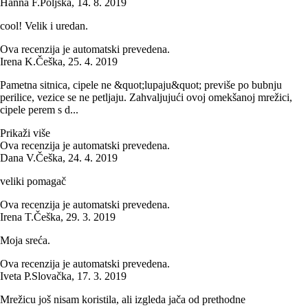
Hanna F.
Poljska
,
14. 8. 2019
cool! Velik i uredan.
Ova recenzija je automatski prevedena.
Irena K.
Češka
,
25. 4. 2019
Pametna sitnica, cipele ne &quot;lupaju&quot; previše po bubnju
perilice, vezice se ne petljaju. Zahvaljujući ovoj omekšanoj mrežici,
cipele perem s d...
Prikaži više
Ova recenzija je automatski prevedena.
Dana V.
Češka
,
24. 4. 2019
veliki pomagač
Ova recenzija je automatski prevedena.
Irena T.
Češka
,
29. 3. 2019
Moja sreća.
Ova recenzija je automatski prevedena.
Iveta P.
Slovačka
,
17. 3. 2019
Mrežicu još nisam koristila, ali izgleda jača od prethodne