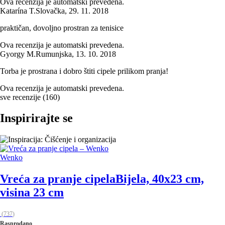
Ova recenzija je automatski prevedena.
Katarína T.
Slovačka
,
29. 11. 2018
praktičan, dovoljno prostran za tenisice
Ova recenzija je automatski prevedena.
Gyorgy M.
Rumunjska
,
13. 10. 2018
Torba je prostrana i dobro štiti cipele prilikom pranja!
Ova recenzija je automatski prevedena.
sve recenzije
(
160
)
Inspirirajte se
Wenko
Vreća za pranje cipela
Bijela, 40x23 cm,
visina 23 cm
(
737
)
Rasprodano