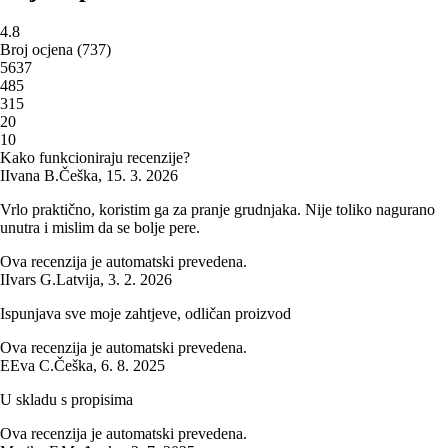
4.8
Broj ocjena
(
737
)
5
637
4
85
3
15
2
0
1
0
Kako funkcioniraju recenzije?
I
Ivana B.
Češka
,
15. 3. 2026
Vrlo praktično, koristim ga za pranje grudnjaka. Nije toliko nagurano
unutra i mislim da se bolje pere.
Ova recenzija je automatski prevedena.
I
Ivars G.
Latvija
,
3. 2. 2026
Ispunjava sve moje zahtjeve, odličan proizvod
Ova recenzija je automatski prevedena.
E
Eva C.
Češka
,
6. 8. 2025
U skladu s propisima
Ova recenzija je automatski prevedena.