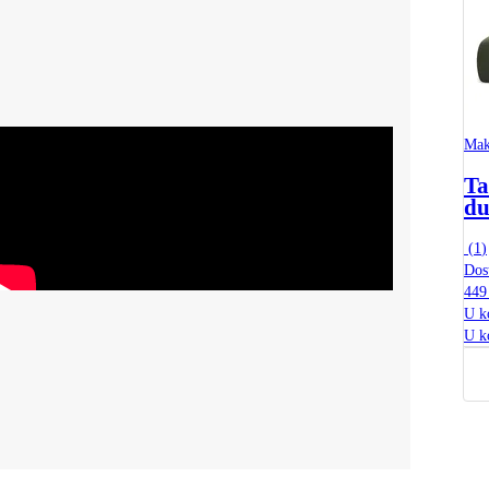
Mak
Ta
du
(
1
)
Dos
449
U k
U k