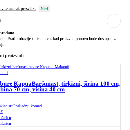
vite uzorak presvlake
Novi
i
prodano
nite Prati i obavijestit ćemo vas kad proizvod ponovo bude dostupan za
nju.
čni proizvodi
amii
bure Kapua
Baršunast, tirkizni, širina 100 cm,
bina 70 cm, visina 40 cm
kladištu
Posljednji komad
 €
ošaricu
ošaricu