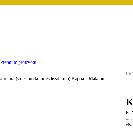
Premium proizvodi
ID: 
K
Barš
zele
više