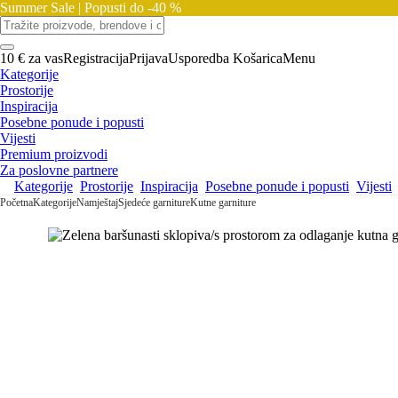
Summer Sale |
Popusti do -40 %
10 € za vas
Registracija
Prijava
Usporedba
Košarica
Menu
Kategorije
Prostorije
Inspiracija
Posebne ponude i popusti
Vijesti
Premium proizvodi
Za poslovne partnere
Kategorije
Prostorije
Inspiracija
Posebne ponude i popusti
Vijesti
Početna
Kategorije
Namještaj
Sjedeće garniture
Kutne garniture