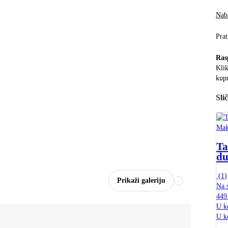
Naba
Prat
Ras
Klik
kup
Sli
Mak
Ta
du
(
1
)
Prikaži galeriju
Na s
449
U k
U k