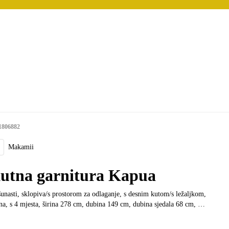
1806882
Makamii
utna garnitura Kapua
unasti, sklopiva/s prostorom za odlaganje, s desnim kutom/s ležaljkom,
na, s 4 mjesta, širina 278 cm, dubina 149 cm, dubina sjedala 68 cm
, …