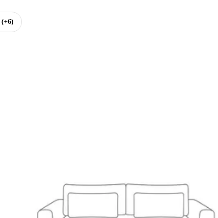
(+6)
aršunasti
klopiva/s prostorom za odlaganje
 desnim kutom/s ležaljkom
elena
 4 mjesta
irina 278 cm
ubina 149 cm
ubina sjedala 68 cm
vi parametri
imenzije, materijal...