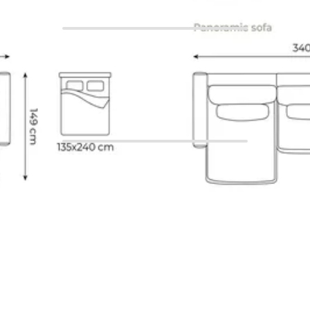
ure
Sklopivi kutne garniture
Kutne garniture s prostorom za odlaganje
Siv