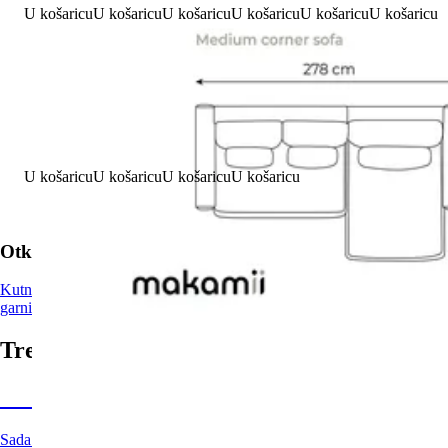
U košaricu
U košaricu
U košaricu
U košaricu
U košaricu
U košaricu
Oznaka Makamii
U košaricu
U košaricu
U košaricu
U košaricu
Otkrijte više
Kutne garniture
Kutne garniture · Makamii
Makamii
Zeleni kutne garnit
garniture
Trenutno na Bonamiju
Summer Sale: popusti do -40%
Sada možete nabaviti više od 10.000 proizvoda do 40% jeftinije