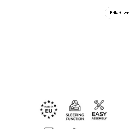
Prikaži sve
B
S
S
Z
S
Š
D
D
S
D