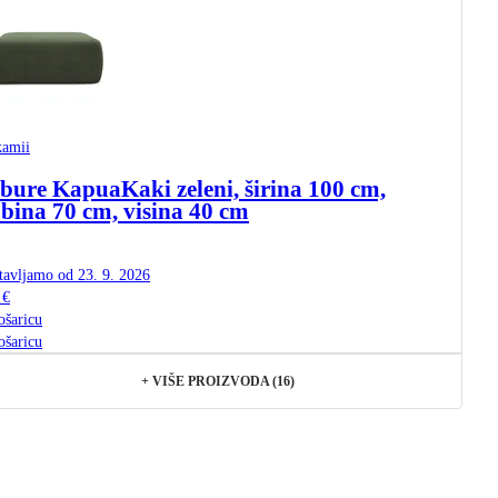
amii
bure Kapua
Kaki zeleni, širina 100 cm,
bina 70 cm, visina 40 cm
tavljamo od 23. 9. 2026
 €
ošaricu
ošaricu
+
VIŠE PROIZVODA (16)