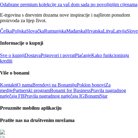
Odabrane premium kolekcije za vaš dom sada po povoljnijim cijenama
E-trgovina s dnevnim dozama nove inspiracije i najširom ponudom
proizvoda za lijep život.
Češka
Poljska
Slovačka
Rumunjska
Mađarska
Hrvatska
Litva
Latvija
Slove
Informacije o kupnji
Sve o kupnji
Dostava
Prigovori i povrat
Plaćanje
Kako funkcioniraju
krediti
Više o bonami
Kontakti
O nama
Brendovi na Bonamiju
Poklon bonovi
Za
medije
Partnerski program
Bonami for Business
Pravila nagradnog
natječaja FB
Pravila nagradnog natječaja IG
BonamiStar
Preuzmite mobilnu aplikaciju
Pratite nas na društvenim mrežama