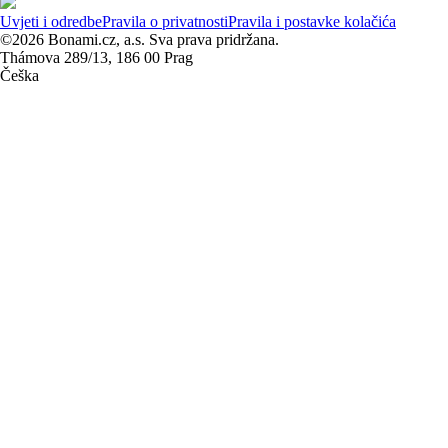
Uvjeti i odredbe
Pravila o privatnosti
Pravila i postavke kolačića
©2026 Bonami.cz, a.s. Sva prava pridržana.
Thámova 289/13, 186 00 Prag
Češka