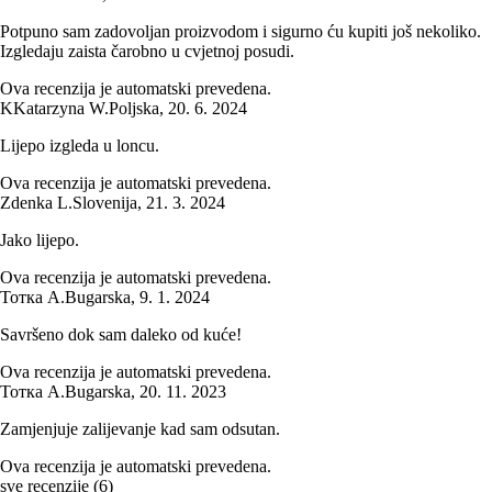
Potpuno sam zadovoljan proizvodom i sigurno ću kupiti još nekoliko.
Izgledaju zaista čarobno u cvjetnoj posudi.
Ova recenzija je automatski prevedena.
K
Katarzyna W.
Poljska
,
20. 6. 2024
Lijepo izgleda u loncu.
Ova recenzija je automatski prevedena.
Zdenka L.
Slovenija
,
21. 3. 2024
Jako lijepo.
Ova recenzija je automatski prevedena.
Тотка А.
Bugarska
,
9. 1. 2024
Savršeno dok sam daleko od kuće!
Ova recenzija je automatski prevedena.
Тотка А.
Bugarska
,
20. 11. 2023
Zamjenjuje zalijevanje kad sam odsutan.
Ova recenzija je automatski prevedena.
sve recenzije
(
6
)