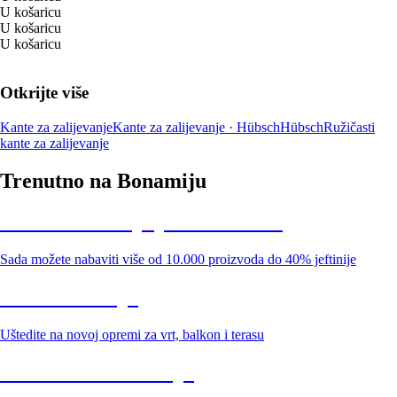
U košaricu
U košaricu
U košaricu
Otkrijte više
Kante za zalijevanje
Kante za zalijevanje · Hübsch
Hübsch
Ružičasti
kante za zalijevanje
Trenutno na Bonamiju
Summer Sale: popusti do -40%
Sada možete nabaviti više od 10.000 proizvoda do 40% jeftinije
Vrt na sniženju
Uštedite na novoj opremi za vrt, balkon i terasu
Premium na sniženju