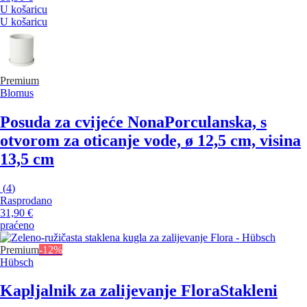
U košaricu
U košaricu
Premium
Blomus
Posuda za cvijeće Nona
Porculanska, s
otvorom za oticanje vode, ø 12,5 cm, visina
13,5 cm
(
4
)
Rasprodano
31,90 €
praćeno
Premium
-12%
Hübsch
Kapljalnik za zalijevanje Flora
Stakleni