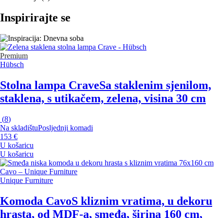
Inspirirajte se
Premium
Hübsch
Stolna lampa Crave
Sa staklenim sjenilom,
staklena, s utikačem, zelena, visina 30 cm
(
8
)
Na skladištu
Posljednji komadi
153 €
U košaricu
U košaricu
Unique Furniture
Komoda Cavo
S kliznim vratima, u dekoru
hrasta, od MDF-a, smeđa, širina 160 cm,