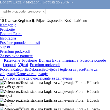
Bonami Extra × Micadoni |
Popusti do 25 % →
10 € za vas
Registracija
Prijava
Usporedba
Košarica
Menu
Kategorije
Prostorije
Bonami Extra
Inspiracija
Posebne ponude i popusti
Vijesti
Premium proizvodi
Za poslovne partnere
Kategorije
Prostorije
Bonami Extra
Inspiracija
Posebne ponude
i popusti
Vijesti
Premium proizvodi
Početna
Kategorije
Dekoracije
Cvijeće i tegle za cvijeće
Kante za
zalijevanje
Kante za zalijevanje
...
Cvijeće i tegle za cvijeće
Kante za zalijevanje
Prikaži galeriju