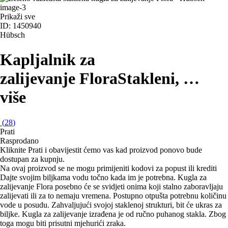
Prikaži sve
ID: 1450940
Hübsch
Kapljalnik za
zalijevanje Flora
Stakleni
, …
više
(
28
)
Prati
Rasprodano
Kliknite Prati i obavijestit ćemo vas kad proizvod ponovo bude
dostupan za kupnju.
Na ovaj proizvod se ne mogu primijeniti kodovi za popust ili krediti
Dajte svojim biljkama vodu točno kada im je potrebna. Kugla za
zalijevanje Flora posebno će se svidjeti onima koji stalno zaboravljaju
zalijevati ili za to nemaju vremena. Postupno otpušta potrebnu količinu
vode u posudu. Zahvaljujući svojoj staklenoj strukturi, bit će ukras za
biljke. Kugla za zalijevanje izrađena je od ručno puhanog stakla. Zbog
toga mogu biti prisutni mjehurići zraka.