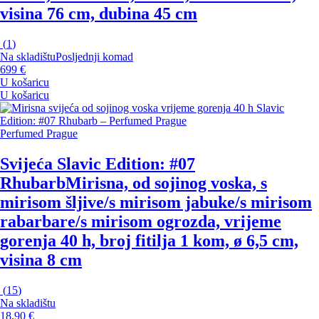
visina 76 cm, dubina 45 cm
(
1
)
Na skladištu
Posljednji komad
699 €
U košaricu
U košaricu
Perfumed Prague
Svijeća Slavic Edition: #07
Rhubarb
Mirisna, od sojinog voska, s
mirisom šljive/s mirisom jabuke/s mirisom
rabarbare/s mirisom ogrozda, vrijeme
gorenja 40 h, broj fitilja 1 kom, ø 6,5 cm,
visina 8 cm
(
15
)
Na skladištu
18,90 €