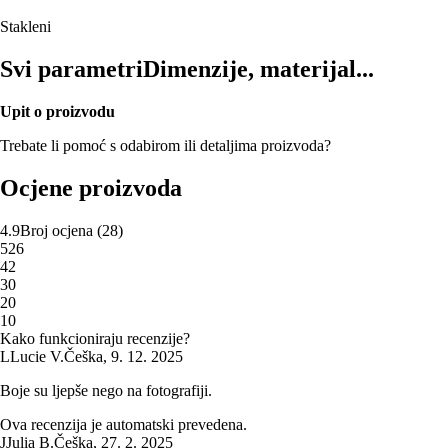
Stakleni
Svi parametri
Dimenzije, materijal...
Upit o proizvodu
Trebate li pomoć s odabirom ili detaljima proizvoda?
Ocjene proizvoda
4.9
Broj ocjena
(
28
)
5
26
4
2
3
0
2
0
1
0
Kako funkcioniraju recenzije?
L
Lucie V.
Češka
,
9. 12. 2025
Boje su ljepše nego na fotografiji.
Ova recenzija je automatski prevedena.
J
Julia B.
Češka
,
27. 2. 2025