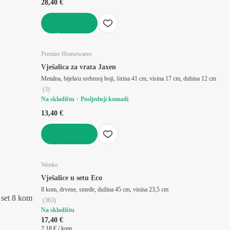
28,40 €
U KOŠARICU
Premier Housewares
Vješalica za vrata Jaxen
Metalna, bijela/u srebrnoj boji, širina 41 cm, visina 17 cm, dubina 12 cm
(
3
)
Na skladištu
Posljednji komadi
13,40 €
U KOŠARICU
Wenko
Vješalice u setu Eco
8 kom, drvene, smeđe, dužina 45 cm, visina 23,5 cm
set 8 kom
(
363
)
Na skladištu
17,40 €
2,18 € / kom