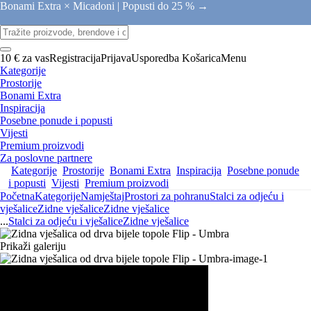
Bonami Extra × Micadoni |
Popusti do 25 % →
10 € za vas
Registracija
Prijava
Usporedba
Košarica
Menu
Kategorije
Prostorije
Bonami Extra
Inspiracija
Posebne ponude i popusti
Vijesti
Premium proizvodi
Za poslovne partnere
Kategorije
Prostorije
Bonami Extra
Inspiracija
Posebne ponude
i popusti
Vijesti
Premium proizvodi
Početna
Kategorije
Namještaj
Prostori za pohranu
Stalci za odjeću i
vješalice
Zidne vješalice
Zidne vješalice
...
Stalci za odjeću i vješalice
Zidne vješalice
Prikaži galeriju