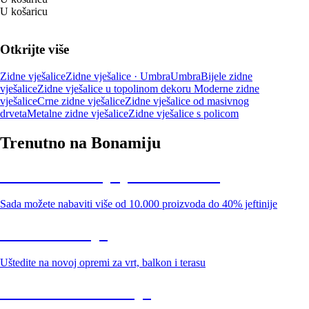
U košaricu
Otkrijte više
Zidne vješalice
Zidne vješalice · Umbra
Umbra
Bijele zidne
vješalice
Zidne vješalice u topolinom dekoru
Moderne zidne
vješalice
Crne zidne vješalice
Zidne vješalice od masivnog
drveta
Metalne zidne vješalice
Zidne vješalice s policom
Trenutno na Bonamiju
Summer Sale: popusti do -40%
Sada možete nabaviti više od 10.000 proizvoda do 40% jeftinije
Vrt na sniženju
Uštedite na novoj opremi za vrt, balkon i terasu
Premium na sniženju