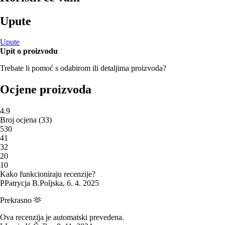
Upute
Upute
Upit o proizvodu
Trebate li pomoć s odabirom ili detaljima proizvoda?
Ocjene proizvoda
4.9
Broj ocjena
(
33
)
5
30
4
1
3
2
2
0
1
0
Kako funkcioniraju recenzije?
P
Patrycja B.
Poljska
,
6. 4. 2025
Prekrasno 🫶
Ova recenzija je automatski prevedena.