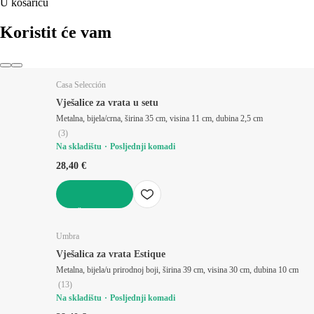
U košaricu
Koristit će vam
Casa Selección
Vješalice za vrata u setu
Metalna, bijela/crna, širina 35 cm, visina 11 cm, dubina 2,5 cm
(
3
)
Na skladištu
Posljednji komadi
28,40 €
U KOŠARICU
Umbra
Vješalica za vrata Estique
Metalna, bijela/u prirodnoj boji, širina 39 cm, visina 30 cm, dubina 10 cm
(
13
)
Na skladištu
Posljednji komadi