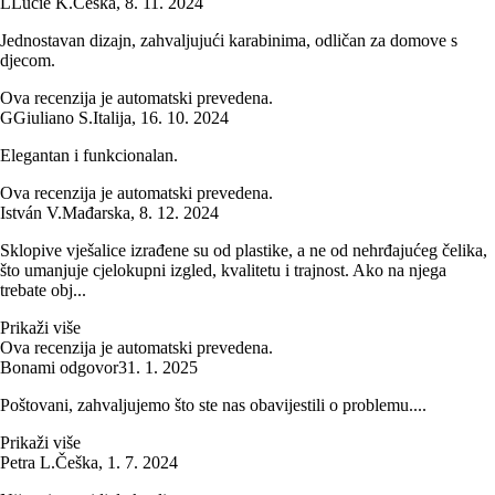
L
Lucie K.
Češka
,
8. 11. 2024
Jednostavan dizajn, zahvaljujući karabinima, odličan za domove s
djecom.
Ova recenzija je automatski prevedena.
G
Giuliano S.
Italija
,
16. 10. 2024
Elegantan i funkcionalan.
Ova recenzija je automatski prevedena.
István V.
Mađarska
,
8. 12. 2024
Sklopive vješalice izrađene su od plastike, a ne od nehrđajućeg čelika,
što umanjuje cjelokupni izgled, kvalitetu i trajnost. Ako na njega
trebate obj...
Prikaži više
Ova recenzija je automatski prevedena.
Bonami odgovor
31. 1. 2025
Poštovani, zahvaljujemo što ste nas obavijestili o problemu....
Prikaži više
Petra L.
Češka
,
1. 7. 2024