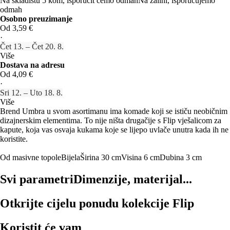
Na skladištu 5 kom, isporučit ćemo odmah
Na zalihi, isporučujemo
odmah
Osobno preuzimanje
Od 3,59 €
·
Čet 13. – Čet 20. 8.
Više
Dostava na adresu
Od 4,09 €
·
Sri 12. – Uto 18. 8.
Više
Brend Umbra u svom asortimanu ima komade koji se ističu neobičnim
dizajnerskim elementima. To nije ništa drugačije s Flip vješalicom za
kapute, koja vas osvaja kukama koje se lijepo uvlače unutra kada ih ne
koristite.
Od masivne topole
Bijela
Širina 30 cm
Visina 6 cm
Dubina 3 cm
Svi parametri
Dimenzije, materijal...
Otkrijte cijelu ponudu kolekcije Flip
Koristit će vam