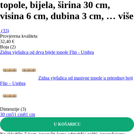
topole, bijela, širina 30 cm,
visina 6 cm, dubina 3 cm
, …
više
(
33
)
Provjerena kvaliteta
32,40 €
Boja (2)
Zidna vješalica od drva bijele topole Flip - Umbra
Zidna vješalica od masivne topole u prirodnoj boji
Flip – Umbra
Dimenzije (3)
30 cm
51 cm
81 cm
U KOŠARICU