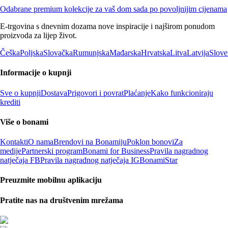
Odabrane premium kolekcije za vaš dom sada po povoljnijim cijenama
E-trgovina s dnevnim dozama nove inspiracije i najširom ponudom
proizvoda za lijep život.
Češka
Poljska
Slovačka
Rumunjska
Mađarska
Hrvatska
Litva
Latvija
Slove
Informacije o kupnji
Sve o kupnji
Dostava
Prigovori i povrat
Plaćanje
Kako funkcioniraju
krediti
Više o bonami
Kontakti
O nama
Brendovi na Bonamiju
Poklon bonovi
Za
medije
Partnerski program
Bonami for Business
Pravila nagradnog
natječaja FB
Pravila nagradnog natječaja IG
BonamiStar
Preuzmite mobilnu aplikaciju
Pratite nas na društvenim mrežama