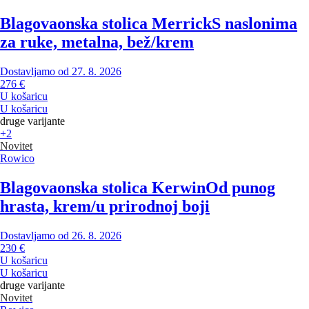
Blagovaonska stolica Merrick
S naslonima
za ruke, metalna, bež/krem
Dostavljamo od 27. 8. 2026
276 €
U košaricu
U košaricu
druge varijante
+2
Novitet
Rowico
Blagovaonska stolica Kerwin
Od punog
hrasta, krem/u prirodnoj boji
Dostavljamo od 26. 8. 2026
230 €
U košaricu
U košaricu
druge varijante
Novitet