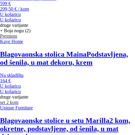
599 €
299,50 € / kom
U košaricu
U košaricu
druge varijante
+ Boja nogu (2)
Premium
Kave Home
Blagovaonska stolica Maina
Podstavljena,
od šenila, u mat dekoru, krem
Na skladištu
164 €
U košaricu
U košaricu
druge varijante
set 2 kom
Unique Furniture
Blagovaonske stolice u setu Marilla
2 kom,
okretne, podstavljene, od šenila, u mat