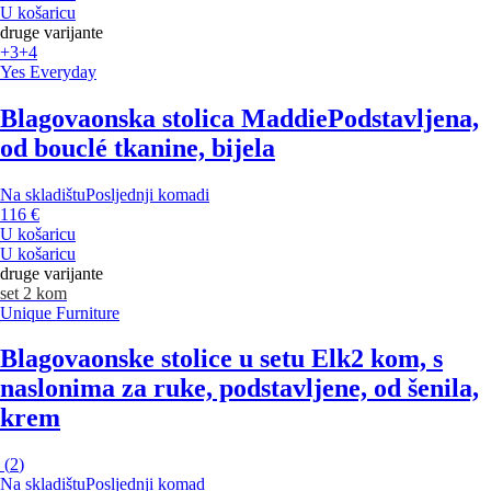
U košaricu
druge varijante
+3
+4
Yes Everyday
Blagovaonska stolica Maddie
Podstavljena,
od bouclé tkanine, bijela
Na skladištu
Posljednji komadi
116 €
U košaricu
U košaricu
druge varijante
set 2 kom
Unique Furniture
Blagovaonske stolice u setu Elk
2 kom, s
naslonima za ruke, podstavljene, od šenila,
krem
(
2
)
Na skladištu
Posljednji komad