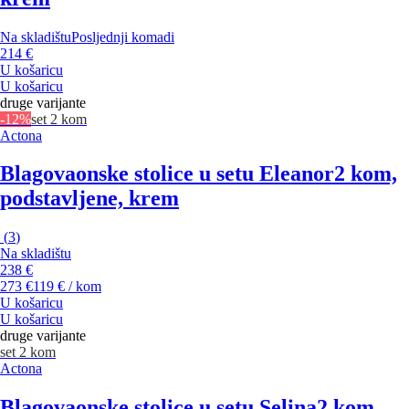
Na skladištu
Posljednji komadi
214 €
U košaricu
U košaricu
druge varijante
-12%
set 2 kom
Actona
Blagovaonske stolice u setu Eleanor
2 kom,
podstavljene, krem
(
3
)
Na skladištu
238 €
273 €
119 € / kom
U košaricu
U košaricu
druge varijante
set 2 kom
Actona
Blagovaonske stolice u setu Selina
2 kom,