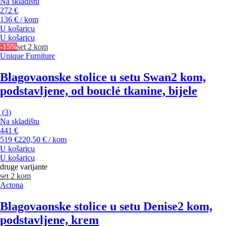
Na skladištu
272 €
136 € / kom
U košaricu
U košaricu
-15%
set 2 kom
Unique Furniture
Blagovaonske stolice u setu Swan
2 kom,
podstavljene, od bouclé tkanine, bijele
(
3
)
Na skladištu
441 €
519 €
220,50 € / kom
U košaricu
U košaricu
druge varijante
set 2 kom
Actona
Blagovaonske stolice u setu Denise
2 kom,
podstavljene, krem