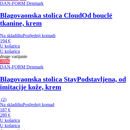
DAN-FORM Denmark
Blagovaonska stolica Cloud
Od bouclé
tkanine, krem
Na skladištu
Posljednji komadi
194 €
U košaricu
U košaricu
druge varijante
-35%
DAN-FORM Denmark
Blagovaonska stolica Stay
Podstavljena, od
imitacije kože, krem
(
2
)
Na skladištu
Posljednji komad
187 €
289 €
U košaricu
U košaricu