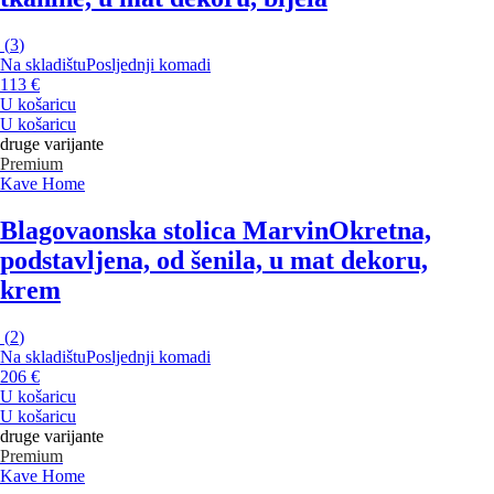
(
3
)
Na skladištu
Posljednji komadi
113 €
U košaricu
U košaricu
druge varijante
Premium
Kave Home
Blagovaonska stolica Marvin
Okretna,
podstavljena, od šenila, u mat dekoru,
krem
(
2
)
Na skladištu
Posljednji komadi
206 €
U košaricu
U košaricu
druge varijante
Premium
Kave Home