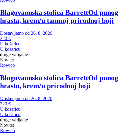
Rowico
Blagovaonska stolica Barrett
Od punog
hrasta, krem/u tamnoj prirodnoj boji
Dostavljamo od 26. 8. 2026
220 €
U košaricu
U košaricu
druge varijante
Novitet
Rowico
Blagovaonska stolica Barrett
Od punog
hrasta, krem/u prirodnoj boji
Dostavljamo od 26. 8. 2026
220 €
U košaricu
U košaricu
druge varijante
Novitet
Rowico