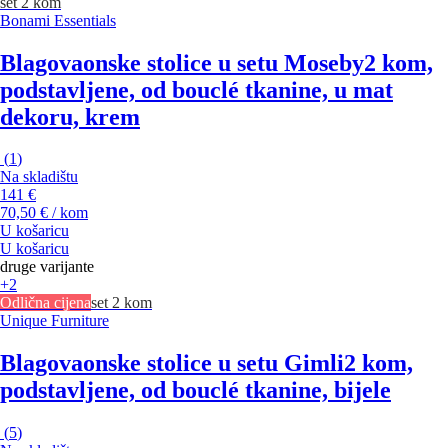
set 2 kom
Bonami Essentials
Blagovaonske stolice u setu Moseby
2 kom,
podstavljene, od bouclé tkanine, u mat
dekoru, krem
(
1
)
Na skladištu
141 €
70,50 € / kom
U košaricu
U košaricu
druge varijante
+2
Odlična cijena
set 2 kom
Unique Furniture
Blagovaonske stolice u setu Gimli
2 kom,
podstavljene, od bouclé tkanine, bijele
(
5
)