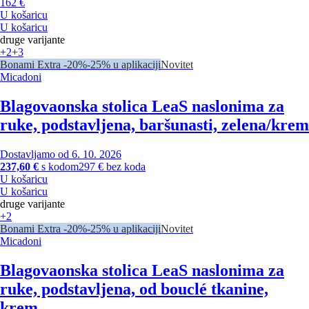
162 €
U košaricu
U košaricu
druge varijante
+2
+3
Bonami Extra -20%
-25% u aplikaciji
Novitet
Micadoni
Blagovaonska stolica Lea
S naslonima za
ruke, podstavljena, baršunasti, zelena/krem
Dostavljamo od 6. 10. 2026
237,60 €
s kodom
297 € bez koda
U košaricu
U košaricu
druge varijante
+2
Bonami Extra -20%
-25% u aplikaciji
Novitet
Micadoni
Blagovaonska stolica Lea
S naslonima za
ruke, podstavljena, od bouclé tkanine,
krem