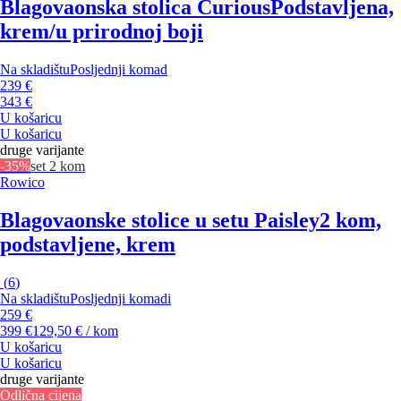
Blagovaonska stolica Curious
Podstavljena,
krem/u prirodnoj boji
Na skladištu
Posljednji komad
239 €
343 €
U košaricu
U košaricu
druge varijante
-35%
set 2 kom
Rowico
Blagovaonske stolice u setu Paisley
2 kom,
podstavljene, krem
(
6
)
Na skladištu
Posljednji komadi
259 €
399 €
129,50 € / kom
U košaricu
U košaricu
druge varijante
Odlična cijena