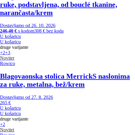
ruke, podstavljena, od bouclé tkanine,
narančasta/krem
Dostavljamo od 26. 10. 2026
246,40 €
s kodom
308 € bez koda
U košaricu
U košaricu
druge varijante
+2
+3
Novitet
Rowico
Blagovaonska stolica Merrick
S naslonima
za ruke, metalna, bež/krem
Dostavljamo od 27. 8. 2026
265 €
U košaricu
U košaricu
druge varijante
+2
Novitet