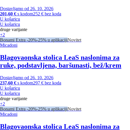
Dostavljamo od 26. 10. 2026
201,60 €
s kodom
252 € bez koda
U košaricu
U košaricu
druge varijante
+2
Bonami Extra -20%
-25% u aplikaciji
Novitet
Micadoni
Blagovaonska stolica Lea
S naslonima za
ruke, podstavljena, baršunasti, bež/krem
Dostavljamo od 26. 10. 2026
237,60 €
s kodom
297 € bez koda
U košaricu
U košaricu
druge varijante
+2
Bonami Extra -20%
-25% u aplikaciji
Novitet
Micadoni
Blagovaonska stolica Lea
S naslonima za