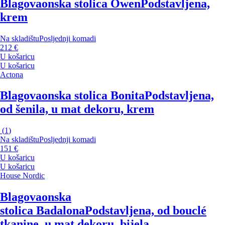
Blagovaonska stolica Owen
Podstavljena,
krem
Na skladištu
Posljednji komadi
212 €
U košaricu
U košaricu
Actona
Blagovaonska stolica Bonita
Podstavljena,
od šenila, u mat dekoru, krem
(
1
)
Na skladištu
Posljednji komadi
151 €
U košaricu
U košaricu
House Nordic
Blagovaonska
stolica Badalona
Podstavljena, od bouclé
tkanine, u mat dekoru, bijela