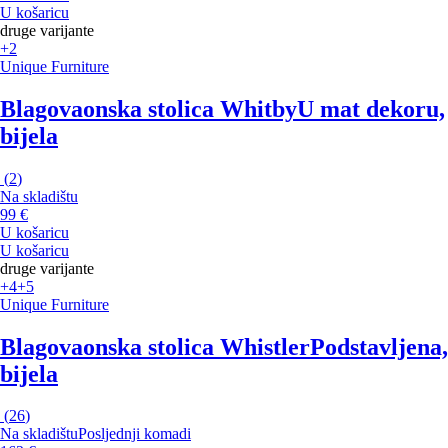
U košaricu
druge varijante
+2
Unique Furniture
Blagovaonska stolica Whitby
U mat dekoru,
bijela
(
2
)
Na skladištu
99 €
U košaricu
U košaricu
druge varijante
+4
+5
Unique Furniture
Blagovaonska stolica Whistler
Podstavljena,
bijela
(
26
)
Na skladištu
Posljednji komadi