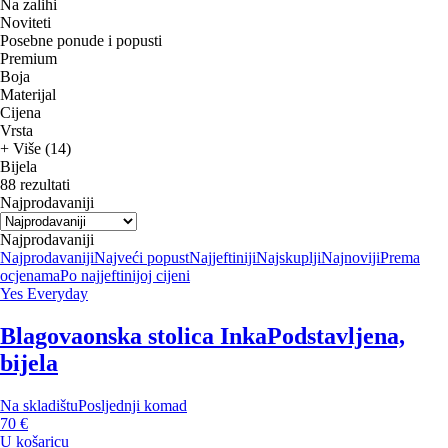
Na zalihi
Noviteti
Posebne ponude i popusti
Premium
Boja
Materijal
Cijena
Vrsta
+ Više (14)
Bijela
88 rezultati
Najprodavaniji
Najprodavaniji
Najprodavaniji
Najveći popust
Najjeftiniji
Najskuplji
Najnoviji
Prema
ocjenama
Po najjeftinijoj cijeni
Yes Everyday
Blagovaonska stolica Inka
Podstavljena,
bijela
Na skladištu
Posljednji komad
70 €
U košaricu