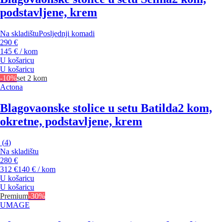
podstavljene, krem
Na skladištu
Posljednji komadi
290 €
145 € / kom
U košaricu
U košaricu
-10%
set 2 kom
Actona
Blagovaonske stolice u setu Batilda
2 kom,
okretne, podstavljene, krem
(
4
)
Na skladištu
280 €
312 €
140 € / kom
U košaricu
U košaricu
Premium
-30%
UMAGE