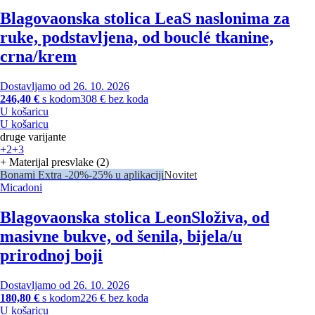
Blagovaonska stolica Lea
S naslonima za
ruke, podstavljena, od bouclé tkanine,
crna/krem
Dostavljamo od 26. 10. 2026
246,40 €
s kodom
308 € bez koda
U košaricu
U košaricu
druge varijante
+2
+3
+ Materijal presvlake (2)
Bonami Extra -20%
-25% u aplikaciji
Novitet
Micadoni
Blagovaonska stolica Leon
Složiva, od
masivne bukve, od šenila, bijela/u
prirodnoj boji
Dostavljamo od 26. 10. 2026
180,80 €
s kodom
226 € bez koda
U košaricu