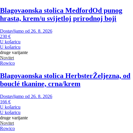
Blagovaonska stolica Medford
Od punog
hrasta, krem/u svijetloj prirodnoj boji
Dostavljamo od 26. 8. 2026
230 €
U košaricu
U košaricu
druge varijante
Novitet
Rowico
Blagovaonska stolica Herbster
Željezna, od
bouclé tkanine, crna/krem
Dostavljamo od 26. 8. 2026
166 €
U košaricu
U košaricu
druge varijante
Novitet
Rowico