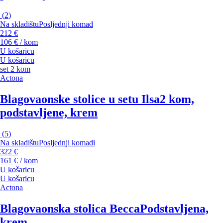
(
2
)
Na skladištu
Posljednji komad
212 €
106 € / kom
U košaricu
U košaricu
set 2 kom
Actona
Blagovaonske stolice u setu Ilsa
2 kom,
podstavljene, krem
(
5
)
Na skladištu
Posljednji komadi
322 €
161 € / kom
U košaricu
U košaricu
Actona
Blagovaonska stolica Becca
Podstavljena,
krem