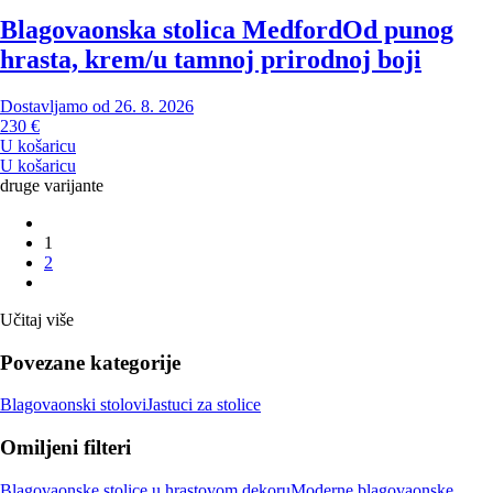
Blagovaonska stolica Medford
Od punog
hrasta, krem/u tamnoj prirodnoj boji
Dostavljamo od 26. 8. 2026
230 €
U košaricu
U košaricu
druge varijante
1
2
Učitaj više
Povezane kategorije
Blagovaonski stolovi
Jastuci za stolice
Omiljeni filteri
Blagovaonske stolice u hrastovom dekoru
Moderne blagovaonske