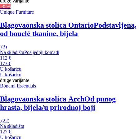
druge varijante
-35%
Unique Furniture
Blagovaonska stolica Ontario
Podstavljena,
od bouclé tkanine, bijela
(
3
)
Na skladištu
Posljednji komadi
112 €
173 €
U košaricu
U košaricu
druge varijante
Bonami Essentials
Blagovaonska stolica Arch
Od punog
hrasta, bijela/u prirodnoj boji
(
22
)
Na skladištu
127 €
U košaricu