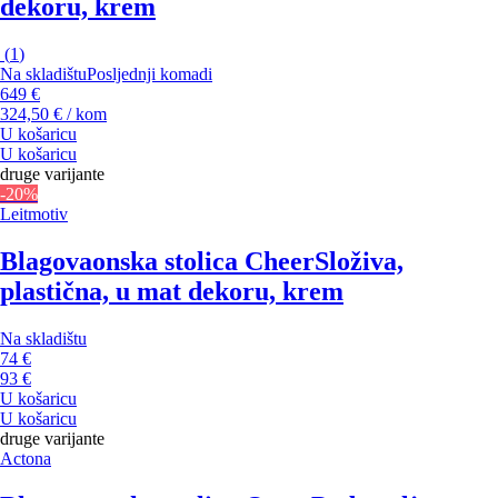
dekoru, krem
(
1
)
Na skladištu
Posljednji komadi
649 €
324,50 € / kom
U košaricu
U košaricu
druge varijante
-20%
Leitmotiv
Blagovaonska stolica Cheer
Složiva,
plastična, u mat dekoru, krem
Na skladištu
74 €
93 €
U košaricu
U košaricu
druge varijante
Actona