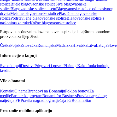
stolice
Bijele blagovaonske stolice
Sive blagovaonske
stolice
Blagovaonske stolice u setu
Blagovaonske stolice od masivnog
drveta
Metalne blagovaonske stolice
Plastične blagovaonske
stolice
Podstavljene blagovaonske stolice
Blagovaonske stolice s
naslonima za ruke
Kožne blagovaonske stolice
E-trgovina s dnevnim dozama nove inspiracije i najširom ponudom
proizvoda za lijep život.
Češka
Poljska
Slovačka
Rumunjska
Mađarska
Hrvatska
Litva
Latvija
Slove
Informacije o kupnji
Sve o kupnji
Dostava
Prigovori i povrat
Plaćanje
Kako funkcioniraju
krediti
Više o bonami
Kontakti
O nama
Brendovi na Bonamiju
Poklon bonovi
Za
medije
Partnerski program
Bonami for Business
Pravila nagradnog
natječaja FB
Pravila nagradnog natječaja IG
BonamiStar
Preuzmite mobilnu aplikaciju