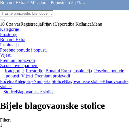
Bonami Extra × Micadoni |
Popusti do 25 % →
10 € za vas
Registracija
Prijava
Usporedba
Košarica
Menu
Kategorije
Prostorije
Bonami Extra
Inspiracija
Posebne ponude i popusti
Vijesti
Premium proizvodi
Za poslovne partnere
Kategorije
Prostorije
Bonami Extra
Inspiracija
Posebne ponude
i popusti
Vijesti
Premium proizvodi
Početna
Kategorije
Namještaj
Stolice
Blagovaonske stolice
Blagovaonske
stolice
...
Stolice
Blagovaonske stolice
Bijele blagovaonske stolice
Filteri
1