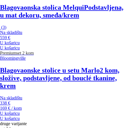
Blagovaonska stolica Melqui
Podstavljena,
u mat dekoru, smeđa/krem
(
3
)
Na skladištu
559 €
U košaricu
U košaricu
Premium
set 2 kom
Bloomingville
Blagovaonske stolice u setu Marlo
2 kom,
složive, podstavljene, od bouclé tkanine,
krem
Na skladištu
338 €
169 € / kom
U košaricu
U košaricu
druge varijante