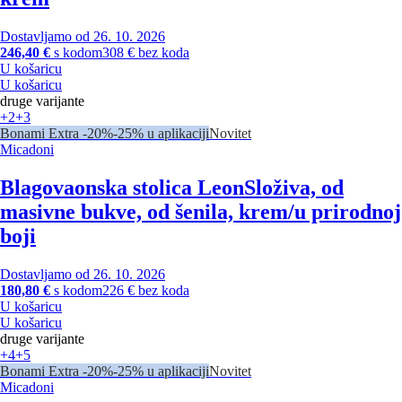
Dostavljamo od 26. 10. 2026
246,40 €
s kodom
308 € bez koda
U košaricu
U košaricu
druge varijante
+2
+3
Bonami Extra -20%
-25% u aplikaciji
Novitet
Micadoni
Blagovaonska stolica Leon
Složiva, od
masivne bukve, od šenila, krem/u prirodnoj
boji
Dostavljamo od 26. 10. 2026
180,80 €
s kodom
226 € bez koda
U košaricu
U košaricu
druge varijante
+4
+5
Bonami Extra -20%
-25% u aplikaciji
Novitet
Micadoni