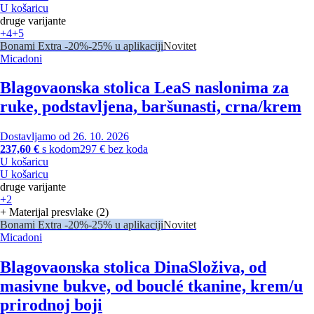
U košaricu
druge varijante
+4
+5
Bonami Extra -20%
-25% u aplikaciji
Novitet
Micadoni
Blagovaonska stolica Lea
S naslonima za
ruke, podstavljena, baršunasti, crna/krem
Dostavljamo od 26. 10. 2026
237,60 €
s kodom
297 € bez koda
U košaricu
U košaricu
druge varijante
+2
+ Materijal presvlake (2)
Bonami Extra -20%
-25% u aplikaciji
Novitet
Micadoni
Blagovaonska stolica Dina
Složiva, od
masivne bukve, od bouclé tkanine, krem/u
prirodnoj boji