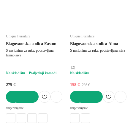
Unique Furniture
Unique Furniture
Blagovaonska stolica Easton
Blagovaonska stolica Alma
S naslonima za ruke, podstavljena,
S naslonima za ruke, podstavljena, siva
tamno siva
(
2
)
Na skladištu
Posljednji komadi
Na skladištu
275 €
158 €
236 €
U KOŠARICU
U KOŠARICU
druge varijante
druge varijante