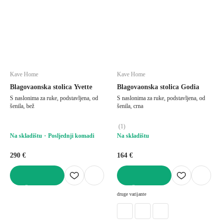
Kave Home
Kave Home
Blagovaonska stolica Yvette
Blagovaonska stolica Godia
S naslonima za ruke, podstavljena, od
S naslonima za ruke, podstavljena, od
šenila, bež
šenila, crna
(
1
)
Na skladištu
Posljednji komadi
Na skladištu
290 €
164 €
U KOŠARICU
U KOŠARICU
druge varijante