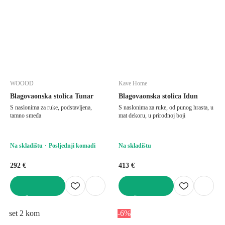
WOOOD
Kave Home
Blagovaonska stolica Tunar
Blagovaonska stolica Idun
S naslonima za ruke, podstavljena,
S naslonima za ruke, od punog hrasta, u
tamno smeđa
mat dekoru, u prirodnoj boji
Na skladištu
Posljednji komadi
Na skladištu
292 €
413 €
U KOŠARICU
U KOŠARICU
set 2 kom
-6%