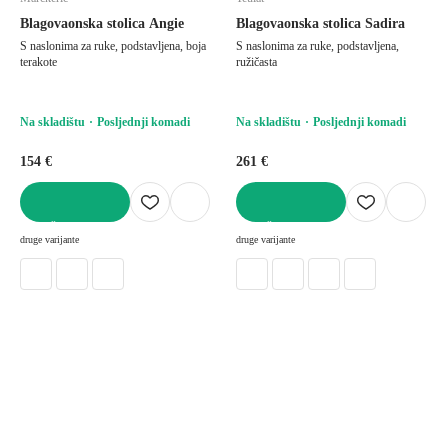
Blagovaonska stolica Angie
Blagovaonska stolica Sadira
S naslonima za ruke, podstavljena, boja
S naslonima za ruke, podstavljena,
terakote
ružičasta
Na skladištu
Posljednji komadi
Na skladištu
Posljednji komadi
154 €
261 €
U KOŠARICU
U KOŠARICU
druge varijante
druge varijante