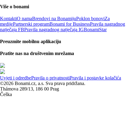
Više o bonami
Kontakti
O nama
Brendovi na Bonamiju
Poklon bonovi
Za
medije
Partnerski program
Bonami for Business
Pravila nagradnog
natječaja FB
Pravila nagradnog natječaja IG
BonamiStar
Preuzmite mobilnu aplikaciju
Pratite nas na društvenim mrežama
Uvjeti i odredbe
Pravila o privatnosti
Pravila i postavke kolačića
©2026 Bonami.cz, a.s. Sva prava pridržana.
Thámova 289/13, 186 00 Prag
Češka