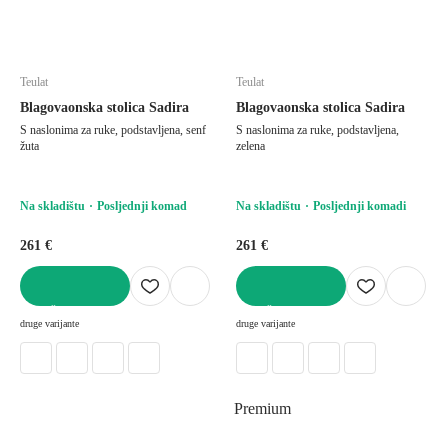
Teulat
Teulat
Blagovaonska stolica Sadira
Blagovaonska stolica Sadira
S naslonima za ruke, podstavljena, senf
S naslonima za ruke, podstavljena,
žuta
zelena
Na skladištu
Posljednji komad
Na skladištu
Posljednji komadi
261 €
261 €
U KOŠARICU
U KOŠARICU
druge varijante
druge varijante
Premium