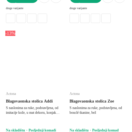
U KOŠARICU
U KOŠARICU
druge varijante
druge varijante
-13%
Actona
Actona
Blagovaonska stolica Addi
Blagovaonska stolica Zoe
S naslonima za ruke, podstavljena, od
S naslonima za ruke, podstavljena, od
imitacije kože, u mat dekoru, konjak
bouclé tkanine, bež
smeđa
Na skladištu
Posljednji komadi
Na skladištu
Posljednji komad