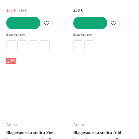
185 €
238 €
213 €
U KOŠARICU
U KOŠARICU
druge varijante
druge varijante
-20%
Actona
Actona
Blagovaonska stolica Zoe
Blagovaonska stolica Addi