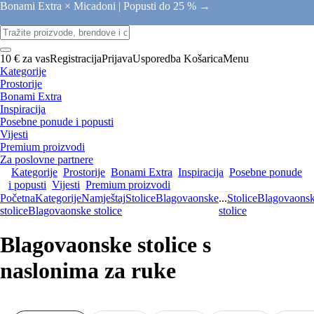
Bonami Extra × Micadoni |
Popusti do 25 % →
10 € za vas
Registracija
Prijava
Usporedba
Košarica
Menu
Kategorije
Prostorije
Bonami Extra
Inspiracija
Posebne ponude i popusti
Vijesti
Premium proizvodi
Za poslovne partnere
Kategorije
Prostorije
Bonami Extra
Inspiracija
Posebne ponude
i popusti
Vijesti
Premium proizvodi
Početna
Kategorije
Namještaj
Stolice
Blagovaonske
...
Stolice
Blagovaons
stolice
Blagovaonske stolice
stolice
Blagovaonske stolice s
naslonima za ruke