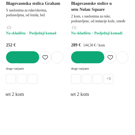
Blagovaonska stolica Graham
Blagovaonske stolice u
setu Nolan Square
S naslonima za ruke/okretna,
podstavljena, od šenila, bež
2 kom, s naslonima za ruke,
podstavljene, od imitacije kože, smeđe
(
2
)
(
1
)
Na skladištu
Posljednji komad
Na skladištu
Posljednji komadi
252 €
289 €
144,50 € / kom
U KOŠARICU
U KOŠARICU
druge varijante
druge varijante
+3
set 2 kom
set 2 kom