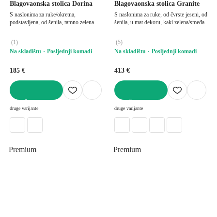
Blagovaonska stolica Dorina
Blagovaonska stolica Granite
S naslonima za ruke/okretna,
S naslonima za ruke, od čvrste jeseni, od
podstavljena, od šenila, tamno zelena
šenila, u mat dekoru, kaki zelena/smeđa
(
1
)
(
5
)
Na skladištu
Posljednji komadi
Na skladištu
Posljednji komadi
185 €
413 €
U KOŠARICU
U KOŠARICU
druge varijante
druge varijante
Premium
Premium