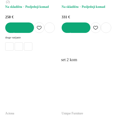
(
2
)
Na skladištu
Posljednji komad
Na skladištu
Posljednji komad
250 €
331 €
U KOŠARICU
U KOŠARICU
druge varijante
set 2 kom
Actona
Unique Furniture