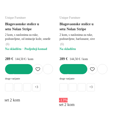
Unique Furniture
Unique Furniture
Blagovaonske stolice u
Blagovaonske stolice u
setu Nolan Stripe
setu Nolan Stripe
2 kom, s naslonima za ruke,
2 kom, s naslonima za ruke,
podstavljene, od imitacije kože, smeđe
podstavljene, baršunaste, sive
(
6
)
(
6
)
Na skladištu
Posljednji komad
Na skladištu
289 €
289 €
144,50 € / kom
144,50 € / kom
U KOŠARICU
U KOŠARICU
druge varijante
druge varijante
+3
+3
set 2 kom
-13%
set 2 kom