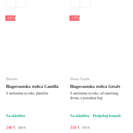
-16%
-15%
Bizzotto
House Nordic
Blagovaonska stolica Camilla
Blagovaonska stolica Getafe
S naslonima za ruke, plastična
S naslonima za ruke, od masivnog
drveta, u prirodnoj boji
Na skladištu
Na skladištu
Posljednji komadi
240 €
318 €
288 €
375 €