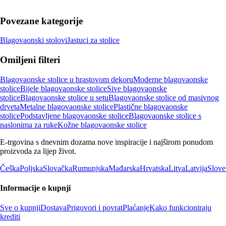
Povezane kategorije
Blagovaonski stolovi
Jastuci za stolice
Omiljeni filteri
Blagovaonske stolice u hrastovom dekoru
Moderne blagovaonske
stolice
Bijele blagovaonske stolice
Sive blagovaonske
stolice
Blagovaonske stolice u setu
Blagovaonske stolice od masivnog
drveta
Metalne blagovaonske stolice
Plastične blagovaonske
stolice
Podstavljene blagovaonske stolice
Blagovaonske stolice s
naslonima za ruke
Kožne blagovaonske stolice
E-trgovina s dnevnim dozama nove inspiracije i najširom ponudom
proizvoda za lijep život.
Češka
Poljska
Slovačka
Rumunjska
Mađarska
Hrvatska
Litva
Latvija
Slove
Informacije o kupnji
Sve o kupnji
Dostava
Prigovori i povrat
Plaćanje
Kako funkcioniraju
krediti