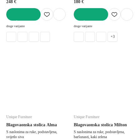
248 €
180 €
U KOŠARICU
U KOŠARICU
druge varijante
druge varijante
+3
Unique Furniture
Unique Furniture
Blagovaonska stolica Alma
Blagovaonska stolica Milton
S naslonima za ruke, podstavljena,
S naslonima za ruke, podstavljena,
svijetlo siva
baršunasti, kaki zelena