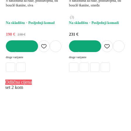
S naslonima za ruke, podstavljena, od
S naslonima za ruke, podstavljena, od
bouclé tkanine, siva
bouclé tkanine, smeđa
(
3
)
Na skladištu
Posljednji komad
Na skladištu
Posljednji komadi
190 €
231 €
238 €
U KOŠARICU
U KOŠARICU
druge varijante
druge varijante
Odlična cijena
set 2 kom