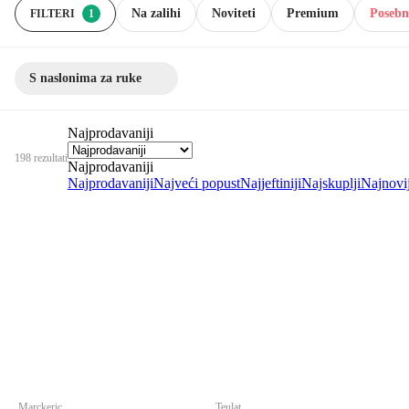
Na zalihi
Noviteti
Premium
Posebn
FILTERI
1
S naslonima za ruke
Najprodavaniji
198 rezultati
Najprodavaniji
Najprodavaniji
Najveći popust
Najjeftiniji
Najskuplji
Najnovij
Marckeric
Teulat