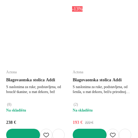
-13%
Actona
Actona
Blagovaonska stolica Addi
Blagovaonska stolica Addi
S naslonima za ruke, podstavljena, od
S naslonima za ruke, podstavljena, od
bouclé tkanine, u mat dekoru, bež
šenila, u mat dekoru, bež/u prirodnoj
boji
(
8
)
(
2
)
Na skladištu
Na skladištu
238 €
193 €
222 €