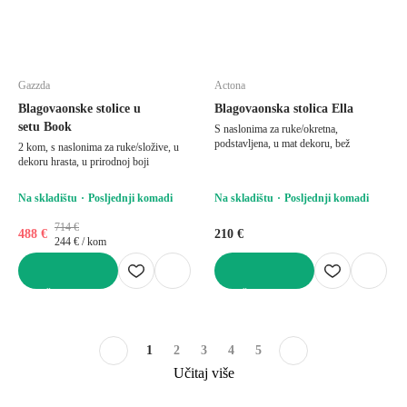
Gazzda
Actona
Blagovaonske stolice u
Blagovaonska stolica Ella
setu Book
S naslonima za ruke/okretna,
podstavljena, u mat dekoru, bež
2 kom, s naslonima za ruke/složive, u
dekoru hrasta, u prirodnoj boji
Na skladištu
Posljednji komadi
Na skladištu
Posljednji komadi
714 €
488 €
210 €
244 € / kom
U KOŠARICU
U KOŠARICU
1
2
3
4
5
Učitaj više