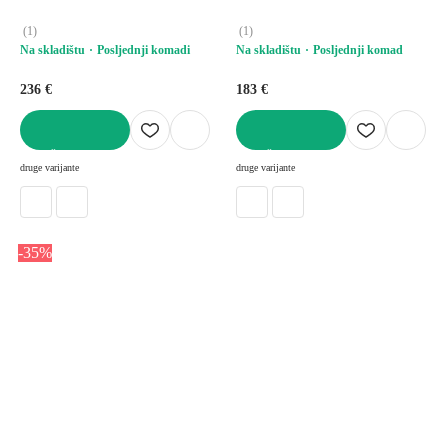
(
1
)
(
1
)
Na skladištu
Posljednji komadi
Na skladištu
Posljednji komad
236 €
183 €
U KOŠARICU
U KOŠARICU
druge varijante
druge varijante
-35%