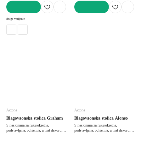
U KOŠARICU
U KOŠARICU
druge varijante
Actona
Actona
Blagovaonska stolica Graham
Blagovaonska stolica Alonso
S naslonima za ruke/okretna,
S naslonima za ruke/okretna,
podstavljena, od šenila, u mat dekoru,
podstavljena, od šenila, u mat dekoru,
tamno zelena
bež