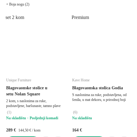
+ Boja nogu (2)
set 2 kom
Premium
Unique Furniture
Kave Home
Blagovaonske stolice u
Blagovaonska stolica Godia
setu Nolan Square
S naslonima za ruke, podstavljena, od
šenila, u mat dekoru, u prirodnoj boji
2 kom, s naslonima za ruke,
podstavljene, baršunaste, tamno plave
(
1
)
(
6
)
Na skladištu
Posljednji komadi
Na skladištu
289 €
164 €
144,50 € / kom