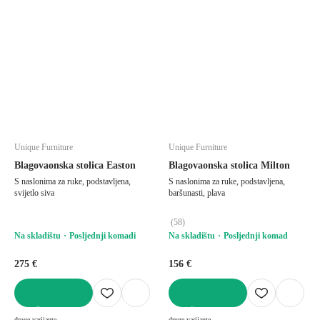
Unique Furniture
Unique Furniture
Blagovaonska stolica Easton
Blagovaonska stolica Milton
S naslonima za ruke, podstavljena,
S naslonima za ruke, podstavljena,
svijetlo siva
baršunasti, plava
(
58
)
Na skladištu
Posljednji komadi
Na skladištu
Posljednji komad
275 €
156 €
U KOŠARICU
U KOŠARICU
druge varijante
druge varijante