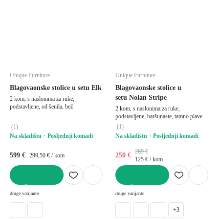
Unique Furniture
Unique Furniture
Blagovaonske stolice u setu Elk
Blagovaonske stolice u
setu Nolan Stripe
2 kom, s naslonima za ruke,
podstavljene, od šenila, bež
2 kom, s naslonima za ruke,
podstavljene, baršunaste, tamno plave
(
1
)
(
1
)
Na skladištu
Posljednji komadi
Na skladištu
Posljednji komadi
289 €
599 €
250 €
299,50 € / kom
125 € / kom
U KOŠARICU
U KOŠARICU
druge varijante
druge varijante
+3