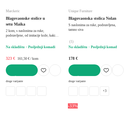
Marckeric
Unique Furniture
Blagovaonske stolice u
Blagovaonska stolica Nolan
setu Maika
S naslonima za ruke, podstavljena,
tamno siva
2 kom, s naslonima za ruke,
podstavljene, od imitacije kože, kaki
zelene
(
1
)
Na skladištu
Posljednji komadi
Na skladištu
Posljednji komad
323 €
178 €
161,50 € / kom
U KOŠARICU
U KOŠARICU
druge varijante
druge varijante
+3
-33%