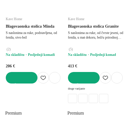
Kave Home
Kave Home
Blagovaonska stolica Minda
Blagovaonska stolica Granite
S naslonima za ruke, podstavljena, od
S naslonima za ruke, od čvrste jeseni, od
šenila, sivo-bež
šenila, u mat dekoru, bež/u prirodnoj
boji
(
2
)
(
5
)
Na skladištu
Posljednji komadi
Na skladištu
Posljednji komad
206 €
413 €
U KOŠARICU
U KOŠARICU
druge varijante
Premium
Premium