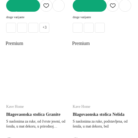
U KOŠARICU
U KOŠARICU
druge varijante
druge varijante
+3
Premium
Premium
Kave Home
Kave Home
Blagovaonska stolica Granite
Blagovaonska stolica Nelida
S naslonima za ruke, od čvrste jeseni, od
S naslonima za ruke, podstavljena, od
šenila, u mat dekoru, u prirodnoj
šenila, u mat dekoru, bež
boji/boja terakote