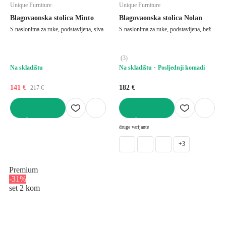
Unique Furniture
Unique Furniture
Blagovaonska stolica Minto
Blagovaonska stolica Nolan
S naslonima za ruke, podstavljena, siva
S naslonima za ruke, podstavljena, bež
(
3
)
Na skladištu
Na skladištu
Posljednji komadi
141 €
182 €
217 €
U KOŠARICU
U KOŠARICU
druge varijante
+3
Premium
-31%
set 2 kom