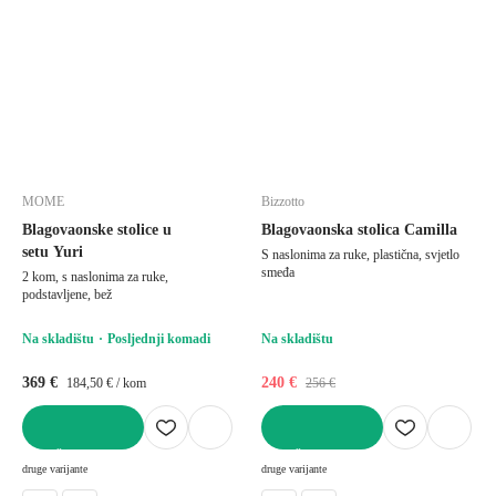
MOME
Bizzotto
Blagovaonske stolice u
Blagovaonska stolica Camilla
setu Yuri
S naslonima za ruke, plastična, svjetlo
smeđa
2 kom, s naslonima za ruke,
podstavljene, bež
Na skladištu
Posljednji komadi
Na skladištu
369 €
240 €
184,50 € / kom
256 €
U KOŠARICU
U KOŠARICU
druge varijante
druge varijante