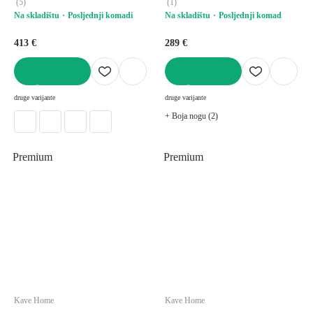
(
5
)
(
1
)
Na skladištu
Posljednji komadi
Na skladištu
Posljednji komad
413 €
289 €
U KOŠARICU
U KOŠARICU
druge varijante
druge varijante
+ Boja nogu (2)
Premium
Premium
Kave Home
Kave Home