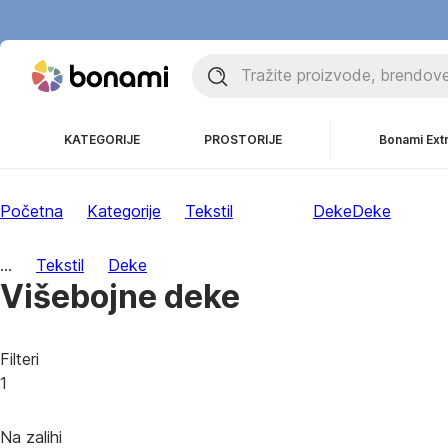
KATEGORIJE
PROSTORIJE
Bonami Ext
Početna
Kategorije
Tekstil
Deke
Deke
...
Tekstil
Deke
Višebojne deke
Filteri
1
Na zalihi