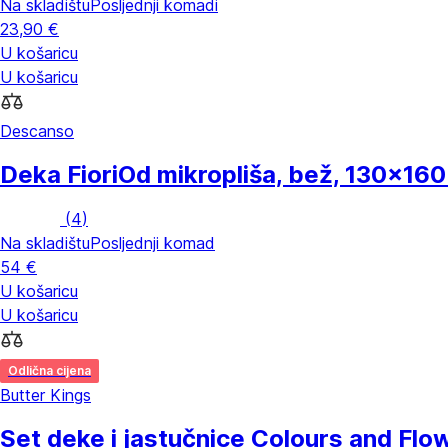
Na skladištu
Posljednji komadi
23,90 €
U košaricu
U košaricu
Descanso
Deka Fiori
Od mikropliša, bež, 130x16
(
4
)
Na skladištu
Posljednji komad
54 €
U košaricu
U košaricu
Odlična cijena
Butter Kings
Set deke i jastučnice Colours and Flo