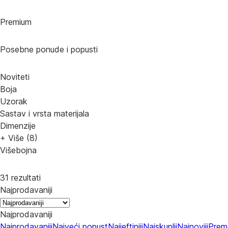
Premium
Posebne ponude i popusti
Noviteti
Boja
Uzorak
Sastav i vrsta materijala
Dimenzije
+ Više (8)
Višebojna
31 rezultati
Najprodavaniji
Najprodavaniji
Najprodavaniji
Najveći popust
Najjeftiniji
Najskuplji
Najnoviji
Prem