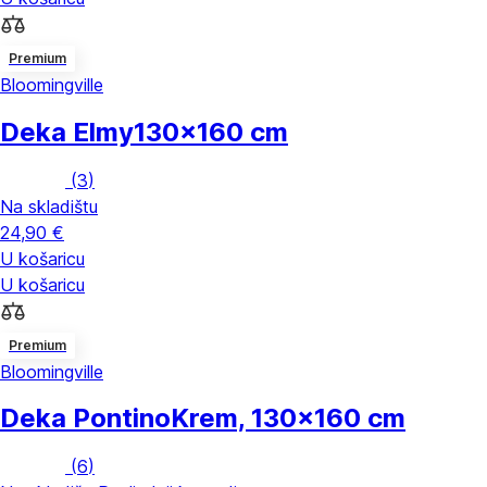
Premium
Bloomingville
Deka Elmy
130x160 cm
(
3
)
Na skladištu
24,90 €
U košaricu
U košaricu
Premium
Bloomingville
Deka Pontino
Krem, 130x160 cm
(
6
)