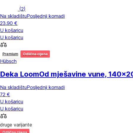
(
2
)
Na skladištu
Posljednji komadi
23,90 €
U košaricu
U košaricu
Premium
Odlična cijena
Hübsch
Deka Loom
Od mješavine vune, 140x2
Na skladištu
Posljednji komadi
72 €
U košaricu
U košaricu
druge varijante
Odlična cijena