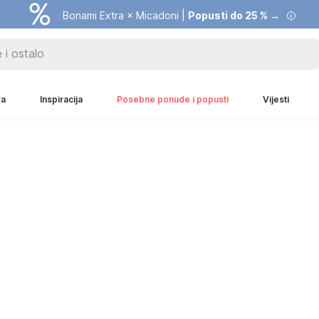
Bonami Extra × Micadoni |
Popusti do 25 % →
ra
Inspiracija
Posebne ponude i popusti
Vijesti