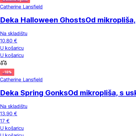
Catherine Lansfield
Deka Halloween Ghosts
Od mikropliša,
Na skladištu
10,80 €
U košaricu
U košaricu
-18%
Catherine Lansfield
Deka Spring Gonks
Od mikropliša, s u
Na skladištu
13,90 €
17 €
U košaricu
U košaricu