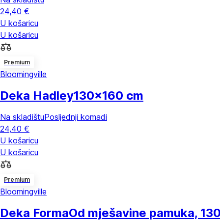
24,40 €
U košaricu
U košaricu
Premium
Bloomingville
Deka Hadley
130x160 cm
Na skladištu
Posljednji komadi
24,40 €
U košaricu
U košaricu
Premium
Bloomingville
Deka Forma
Od mješavine pamuka, 13