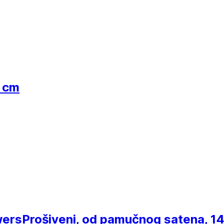
0 cm
wers
Prošiveni, od pamučnog satena, 