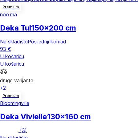
Premium
noo.ma
Deka Tul
150x200 cm
Na skladištu
Posljednji komad
93 €
U košaricu
U košaricu
druge varijante
+2
Premium
Bloomingville
Deka Vivielle
130x160 cm
(
3
)
Na skladištu