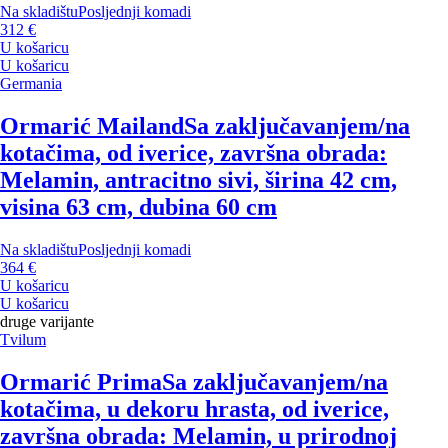
Na skladištu
Posljednji komadi
312 €
U košaricu
U košaricu
Germania
Ormarić Mailand
Sa zaključavanjem/na
kotačima, od iverice, završna obrada:
Melamin, antracitno sivi, širina 42 cm,
visina 63 cm, dubina 60 cm
Na skladištu
Posljednji komadi
364 €
U košaricu
U košaricu
druge varijante
Tvilum
Ormarić Prima
Sa zaključavanjem/na
kotačima, u dekoru hrasta, od iverice,
završna obrada: Melamin, u prirodnoj