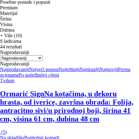
Posebne ponude i popusti
Premium
Materijal
Širina
Visina
Dubina
+ Više (10)
S ladicama
44 rezultati
Najprodavaniji
Najprodavaniji
Najprodavaniji
Najveći popust
Najjeftiniji
Najskuplji
Najnoviji
Prema
ocjenama
Po najjeftinijoj cijeni
Tvilum
Ormarić Sign
Na kotačima, u dekoru
hrasta, od iverice, završna obrada: Folija,
antracitno sivi/u prirodnoj boji, širina 41
cm, visina 61 cm, dubina 48 cm
(
5
)
Na skladištu
Posljednji komadi