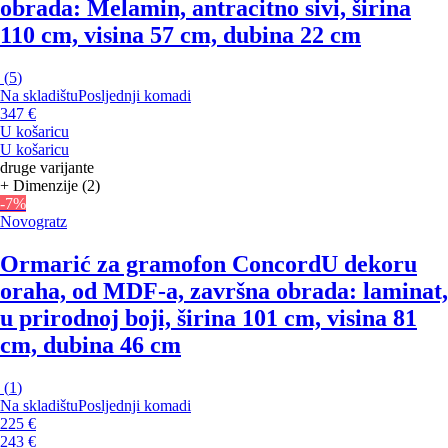
obrada: Melamin, antracitno sivi, širina
110 cm, visina 57 cm, dubina 22 cm
(
5
)
Na skladištu
Posljednji komadi
347 €
U košaricu
U košaricu
druge varijante
+ Dimenzije (2)
-7%
Novogratz
Ormarić za gramofon Concord
U dekoru
oraha, od MDF-a, završna obrada: laminat,
u prirodnoj boji, širina 101 cm, visina 81
cm, dubina 46 cm
(
1
)
Na skladištu
Posljednji komadi
225 €
243 €