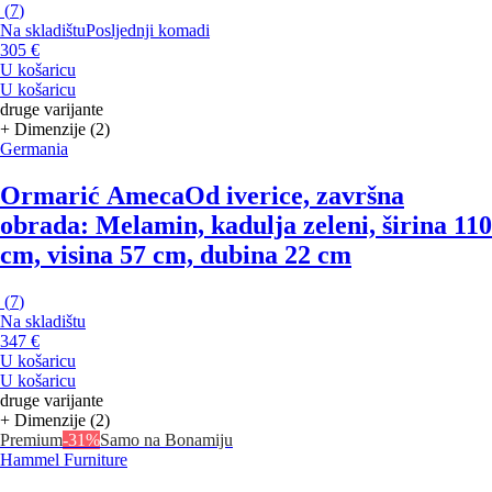
(
7
)
Na skladištu
Posljednji komadi
305 €
U košaricu
U košaricu
druge varijante
+ Dimenzije (2)
Germania
Ormarić Ameca
Od iverice, završna
obrada: Melamin, kadulja zeleni, širina 110
cm, visina 57 cm, dubina 22 cm
(
7
)
Na skladištu
347 €
U košaricu
U košaricu
druge varijante
+ Dimenzije (2)
Premium
-31%
Samo na Bonamiju
Hammel Furniture