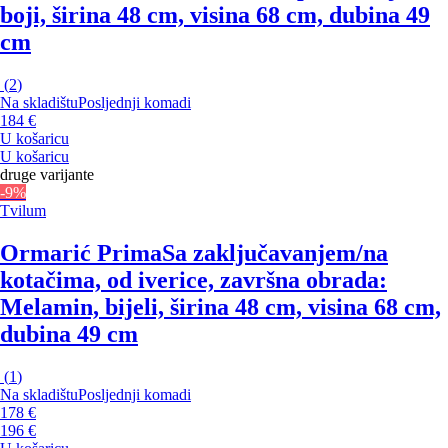
boji, širina 48 cm, visina 68 cm, dubina 49
cm
(
2
)
Na skladištu
Posljednji komadi
184 €
U košaricu
U košaricu
druge varijante
-9%
Tvilum
Ormarić Prima
Sa zaključavanjem/na
kotačima, od iverice, završna obrada:
Melamin, bijeli, širina 48 cm, visina 68 cm,
dubina 49 cm
(
1
)
Na skladištu
Posljednji komadi
178 €
196 €