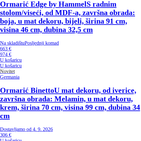
Ormarić Edge by Hammel
S radnim
stolom/viseći, od MDF-a, završna obrada:
boja, u mat dekoru, bijeli, širina 91 cm,
visina 46 cm, dubina 32,5 cm
Na skladištu
Posljednji komad
663 €
974 €
U košaricu
U košaricu
Novitet
Germania
Ormarić Binetto
U mat dekoru, od iverice,
završna obrada: Melamin, u mat dekoru,
krem, širina 70 cm, visina 99 cm, dubina 34
cm
Dostavljamo od 4. 9. 2026
306 €
U košaricu