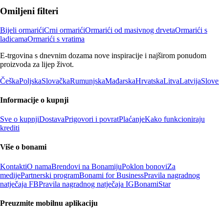
Omiljeni filteri
Bijeli ormarići
Crni ormarići
Ormarići od masivnog drveta
Ormarići s
ladicama
Ormarići s vratima
E-trgovina s dnevnim dozama nove inspiracije i najširom ponudom
proizvoda za lijep život.
Češka
Poljska
Slovačka
Rumunjska
Mađarska
Hrvatska
Litva
Latvija
Slove
Informacije o kupnji
Sve o kupnji
Dostava
Prigovori i povrat
Plaćanje
Kako funkcioniraju
krediti
Više o bonami
Kontakti
O nama
Brendovi na Bonamiju
Poklon bonovi
Za
medije
Partnerski program
Bonami for Business
Pravila nagradnog
natječaja FB
Pravila nagradnog natječaja IG
BonamiStar
Preuzmite mobilnu aplikaciju