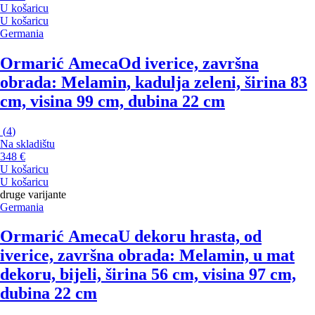
U košaricu
U košaricu
Germania
Ormarić Ameca
Od iverice, završna
obrada: Melamin, kadulja zeleni, širina 83
cm, visina 99 cm, dubina 22 cm
(
4
)
Na skladištu
348 €
U košaricu
U košaricu
druge varijante
Germania
Ormarić Ameca
U dekoru hrasta, od
iverice, završna obrada: Melamin, u mat
dekoru, bijeli, širina 56 cm, visina 97 cm,
dubina 22 cm