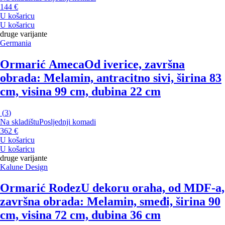
144 €
U košaricu
U košaricu
druge varijante
Germania
Ormarić Ameca
Od iverice, završna
obrada: Melamin, antracitno sivi, širina 83
cm, visina 99 cm, dubina 22 cm
(
3
)
Na skladištu
Posljednji komadi
362 €
U košaricu
U košaricu
druge varijante
Kalune Design
Ormarić Rodez
U dekoru oraha, od MDF-a,
završna obrada: Melamin, smeđi, širina 90
cm, visina 72 cm, dubina 36 cm