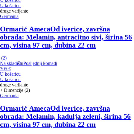
U košaricu
U košaricu
druge varijante
Germania
Ormarić Ameca
Od iverice, završna
obrada: Melamin, antracitno sivi, širina 56
cm, visina 97 cm, dubina 22 cm
(
2
)
Na skladištu
Posljednji komadi
305 €
U košaricu
U košaricu
druge varijante
+ Dimenzije (2)
Germania
Ormarić Ameca
Od iverice, završna
obrada: Melamin, kadulja zeleni, širina 56
cm, visina 97 cm, dubina 22 cm