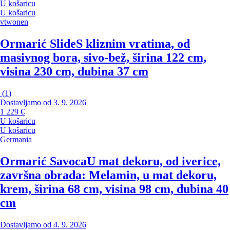
U košaricu
U košaricu
vtwonen
Ormarić Slide
S kliznim vratima, od
masivnog bora, sivo-bež, širina 122 cm,
visina 230 cm, dubina 37 cm
(
1
)
Dostavljamo od 3. 9. 2026
1 229 €
U košaricu
U košaricu
Germania
Ormarić Savoca
U mat dekoru, od iverice,
završna obrada: Melamin, u mat dekoru,
krem, širina 68 cm, visina 98 cm, dubina 40
cm
Dostavljamo od 4. 9. 2026