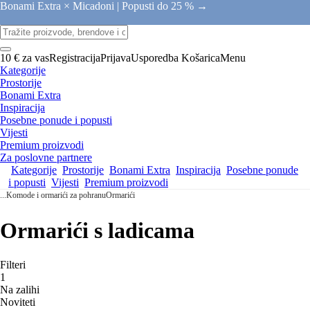
Bonami Extra × Micadoni |
Popusti do 25 % →
10 € za vas
Registracija
Prijava
Usporedba
Košarica
Menu
Kategorije
Prostorije
Bonami Extra
Inspiracija
Posebne ponude i popusti
Vijesti
Premium proizvodi
Za poslovne partnere
Kategorije
Prostorije
Bonami Extra
Inspiracija
Posebne ponude
i popusti
Vijesti
Premium proizvodi
...
Komode i ormarići za pohranu
Ormarići
Ormarići s ladicama
Filteri
1
Na zalihi
Noviteti