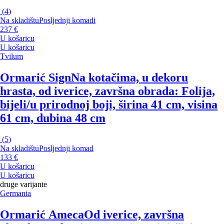
(
4
)
Na skladištu
Posljednji komadi
237 €
U košaricu
U košaricu
Tvilum
Ormarić Sign
Na kotačima, u dekoru
hrasta, od iverice, završna obrada: Folija,
bijeli/u prirodnoj boji, širina 41 cm, visina
61 cm, dubina 48 cm
(
5
)
Na skladištu
Posljednji komad
133 €
U košaricu
U košaricu
druge varijante
Germania
Ormarić Ameca
Od iverice, završna