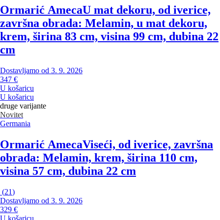
Ormarić Ameca
U mat dekoru, od iverice,
završna obrada: Melamin, u mat dekoru,
krem, širina 83 cm, visina 99 cm, dubina 22
cm
Dostavljamo od 3. 9. 2026
347 €
U košaricu
U košaricu
druge varijante
Novitet
Germania
Ormarić Ameca
Viseći, od iverice, završna
obrada: Melamin, krem, širina 110 cm,
visina 57 cm, dubina 22 cm
(
21
)
Dostavljamo od 3. 9. 2026
329 €
U košaricu