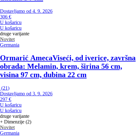
Dostavljamo od 4. 9. 2026
306 €
U košaricu
U košaricu
druge varijante
Novitet
Germania
Ormarić Ameca
Viseći, od iverice, završna
obrada: Melamin, krem, širina 56 cm,
visina 97 cm, dubina 22 cm
(
21
)
Dostavljamo od 3. 9. 2026
297 €
U košaricu
U košaricu
druge varijante
+ Dimenzije (2)
Novitet
Germania