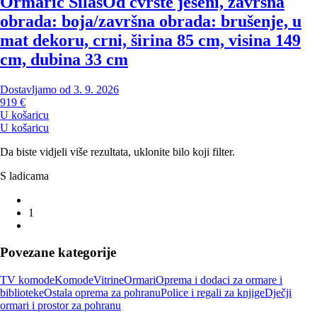
Ormarić Silas
Od čvrste jeseni, završna
obrada: boja/završna obrada: brušenje, u
mat dekoru, crni, širina 85 cm, visina 149
cm, dubina 33 cm
Dostavljamo od 3. 9. 2026
919 €
U košaricu
U košaricu
Da biste vidjeli više rezultata, uklonite bilo koji filter.
S ladicama
1
Povezane kategorije
TV komode
Komode
Vitrine
Ormari
Oprema i dodaci za ormare i
biblioteke
Ostala oprema za pohranu
Police i regali za knjige
Dječji
ormari i prostor za pohranu