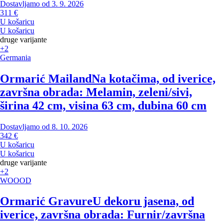
Dostavljamo od 3. 9. 2026
311 €
U košaricu
U košaricu
druge varijante
+2
Germania
Ormarić Mailand
Na kotačima, od iverice,
završna obrada: Melamin, zeleni/sivi,
širina 42 cm, visina 63 cm, dubina 60 cm
Dostavljamo od 8. 10. 2026
342 €
U košaricu
U košaricu
druge varijante
+2
WOOOD
Ormarić Gravure
U dekoru jasena, od
iverice, završna obrada: Furnir/završna