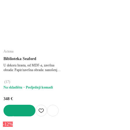
Actona
Biblioteka Seaford
U dekoru hrasta, od MDF-a, završna
obrada: Papir/završna obrada: nanošenje
praha, crna/u prirodnoj boji, širina 135
cm, visina 185 cm, dubina 35 cm
(
17
)
Na skladištu
Posljednji komadi
348 €
U KOŠARICU
-12%