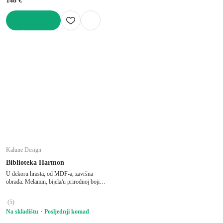
148 €
U KOŠARICU
Kalune Design
Biblioteka Harmon
U dekoru hrasta, od MDF-a, završna
obrada: Melamin, bijela/u prirodnoj boji,
širina 90 cm, visina 127 cm, dubina 25 cm
(
5
)
Na skladištu
Posljednji komad