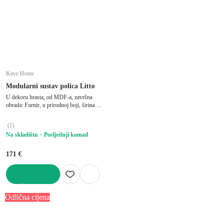
Kave Home
Modularni sustav polica Litto
U dekoru hrasta, od MDF-a, završna
obrada: Furnir, u prirodnoj boji, širina 34
cm, visina 38 cm, dubina 30 cm
(
1
)
Na skladištu
Posljednji komad
171 €
U KOŠARICU
Odlična cijena