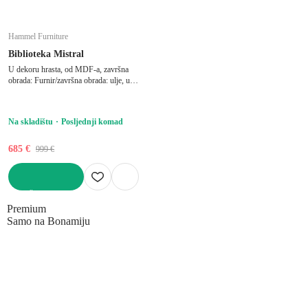
Hammel Furniture
Biblioteka Mistral
U dekoru hrasta, od MDF-a, završna
obrada: Furnir/završna obrada: ulje, u
prirodnoj boji, širina 133 cm, visina 75
cm, dubina 42 cm
Na skladištu
Posljednji komad
685 €
999 €
U KOŠARICU
Premium
Samo na Bonamiju