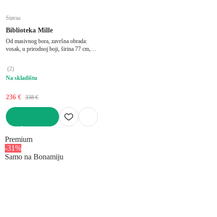
Støraa
Biblioteka Mille
Od masivnog bora, završna obrada:
vosak, u prirodnoj boji, širina 77 cm,
visina 181 cm, dubina 31 cm
(
2
)
Na skladištu
236 €
338 €
U KOŠARICU
Premium
-31%
Samo na Bonamiju