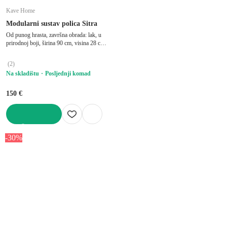
Kave Home
Modularni sustav polica Sitra
Od punog hrasta, završna obrada: lak, u
prirodnoj boji, širina 90 cm, visina 28 cm,
dubina 23 cm
(
2
)
Na skladištu
Posljednji komad
150 €
U KOŠARICU
-30%