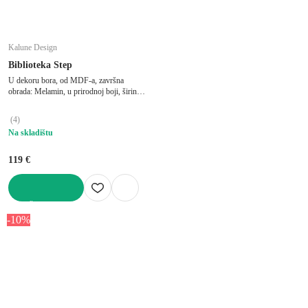
Kalune Design
Biblioteka Step
U dekoru bora, od MDF-a, završna
obrada: Melamin, u prirodnoj boji, širina
80 cm, visina 75 cm, dubina 28 cm
(
4
)
Na skladištu
119 €
U KOŠARICU
-10%