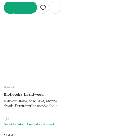
U KOŠARICU
Actona
Biblioteka Braidwood
U dekoru hrasta, od MDF-a, završna
obrada: Furnir/završna obrada: ulje, u
prirodnoj boji, širina 86 cm, visina 160
cm, dubina 30 cm
(
1
)
Na skladištu
Posljednji komadi