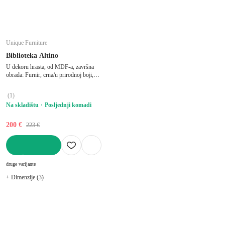
Unique Furniture
Biblioteka Altino
U dekoru hrasta, od MDF-a, završna
obrada: Furnir, crna/u prirodnoj boji,
širina 80 cm, visina 146 cm, dubina 35 cm
(
1
)
Na skladištu
Posljednji komadi
200 €
223 €
U KOŠARICU
druge varijante
+ Dimenzije (3)