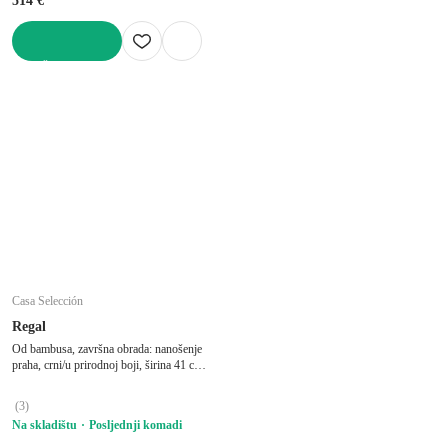
514 €
U KOŠARICU
Casa Selección
Regal
Od bambusa, završna obrada: nanošenje
praha, crni/u prirodnoj boji, širina 41 cm,
visina 77 cm, dubina 21 cm
(
3
)
Na skladištu
Posljednji komadi