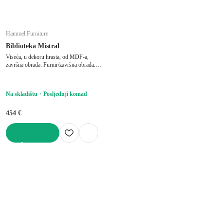
Hammel Furniture
Biblioteka Mistral
Viseća, u dekoru hrasta, od MDF-a,
završna obrada: Furnir/završna obrada:
ulje, u prirodnoj boji, širina 70 cm, visina
70 cm, dubina 27 cm
Na skladištu
Posljednji komad
454 €
U KOŠARICU