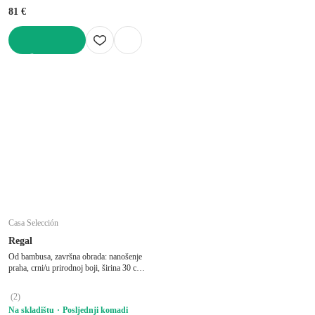
81 €
U KOŠARICU
Casa Selección
Regal
Od bambusa, završna obrada: nanošenje
praha, crni/u prirodnoj boji, širina 30 cm,
visina 70 cm, dubina 30 cm
(
2
)
Na skladištu
Posljednji komadi