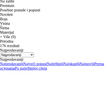
Na zalihi
Premium
Posebne ponude i popusti
Noviteti
Boja
Visina
Širina
Materijal
+ Više (9)
Prirodna
176 rezultati
Najprodavaniji
Najprodavaniji
Najprodavaniji
Najveći popust
Najjeftiniji
Najskuplji
Najnoviji
Prema
ocjenama
Po najjeftinijoj cijeni