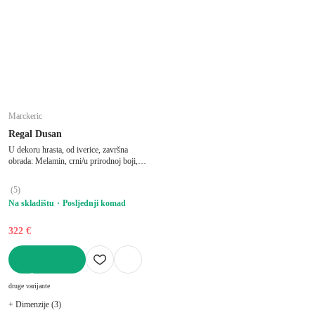
Marckeric
Regal Dusan
U dekoru hrasta, od iverice, završna
obrada: Melamin, crni/u prirodnoj boji,
širina 87,5 cm, visina 175 cm, dubina 30
cm
(
5
)
Na skladištu
Posljednji komad
322 €
U KOŠARICU
druge varijante
+ Dimenzije (3)