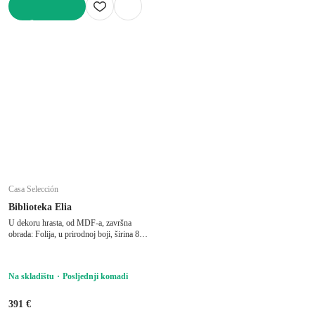
U KOŠARICU
Casa Selección
Biblioteka Elia
U dekoru hrasta, od MDF-a, završna
obrada: Folija, u prirodnoj boji, širina 80
cm, visina 172 cm, dubina 40 cm
Na skladištu
Posljednji komadi
391 €