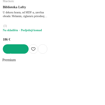
Marckeric
Biblioteka Lofty
U dekoru hrasta, od MDF-a, završna
obrada: Melamin, ciglasta/u prirodnoj
boji, širina 32 cm, visina 167 cm, dubina
22 cm
(
1
)
Na skladištu
Posljednji komad
186 €
U KOŠARICU
Premium