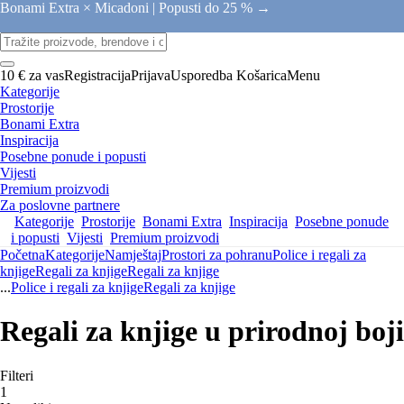
Bonami Extra × Micadoni |
Popusti do 25 % →
10 € za vas
Registracija
Prijava
Usporedba
Košarica
Menu
Kategorije
Prostorije
Bonami Extra
Inspiracija
Posebne ponude i popusti
Vijesti
Premium proizvodi
Za poslovne partnere
Kategorije
Prostorije
Bonami Extra
Inspiracija
Posebne ponude
i popusti
Vijesti
Premium proizvodi
Početna
Kategorije
Namještaj
Prostori za pohranu
Police i regali za
knjige
Regali za knjige
Regali za knjige
...
Police i regali za knjige
Regali za knjige
Regali za knjige u prirodnoj boji
Filteri
1