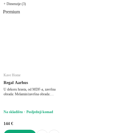
+ Dimenzije (3)
Premium
Kave Home
Regal Aarhus
U dekoru hrasta, od MDF-a, završna
obrada: Melamin/završna obrada:
nanošenje praha, bijeli/u prirodnoj boji,
širina 56 cm, visina 172 cm, dubina 32 cm
Na skladištu
Posljednji komad
144 €