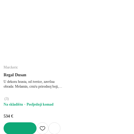
Marckeric
Regal Dusan
U dekoru hrasta, od iverice, završna
obrada: Melamin, crni/u prirodnoj boji,
širina 144 cm, visina 175 cm, dubina 30
cm
(
3
)
Na skladištu
Posljednji komad
534 €