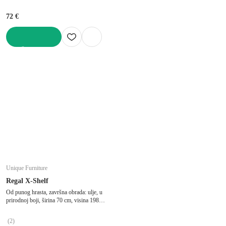
72 €
U KOŠARICU
Unique Furniture
Regal X-Shelf
Od punog hrasta, završna obrada: ulje, u
prirodnoj boji, širina 70 cm, visina 198
cm, dubina 30 cm
(
2
)