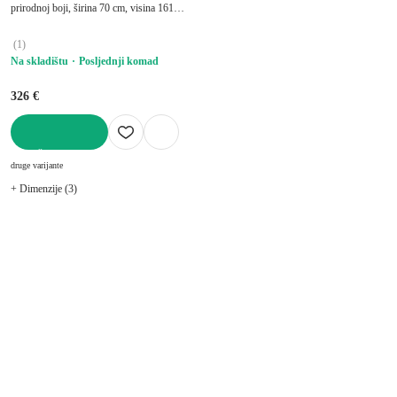
prirodnoj boji, širina 70 cm, visina 161
cm, dubina 30 cm
(
1
)
Na skladištu
Posljednji komad
326 €
U KOŠARICU
druge varijante
+ Dimenzije (3)