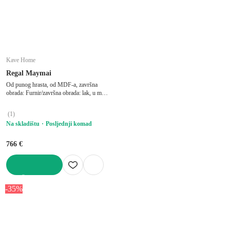
Kave Home
Regal Maymai
Od punog hrasta, od MDF-a, završna
obrada: Furnir/završna obrada: lak, u mat
dekoru, u prirodnoj boji, širina 60 cm,
visina 193 cm, dubina 40 cm
(
1
)
Na skladištu
Posljednji komad
766 €
U KOŠARICU
-35%