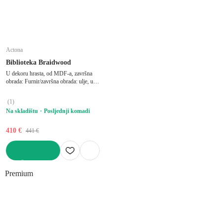
Actona
Biblioteka Braidwood
U dekoru hrasta, od MDF-a, završna
obrada: Furnir/završna obrada: ulje, u
prirodnoj boji, širina 169 cm, visina 88
cm, dubina 30 cm
(
1
)
Na skladištu
Posljednji komadi
410 €
441 €
U KOŠARICU
Premium