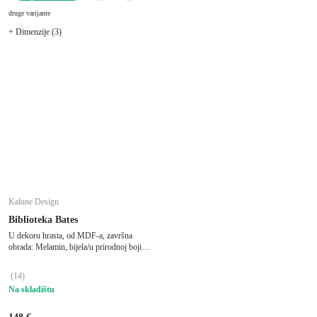
U KOŠARICU
druge varijante
+ Dimenzije (3)
Kalune Design
Biblioteka Bates
U dekoru hrasta, od MDF-a, završna
obrada: Melamin, bijela/u prirodnoj boji,
širina 60 cm, visina 160 cm, dubina 20 cm
(
14
)
Na skladištu