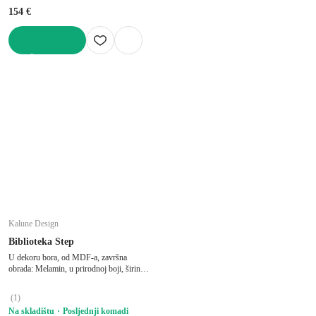
154 €
U KOŠARICU
Kalune Design
Biblioteka Step
U dekoru bora, od MDF-a, završna
obrada: Melamin, u prirodnoj boji, širina
80 cm, visina 168,5 cm, dubina 28 cm
(
1
)
Na skladištu
Posljednji komadi