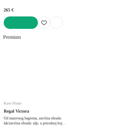
265 €
U KOŠARICU
Premium
Kave Home
Regal Victora
Od masivnog bagrema, završna obrada:
lak/završna obrada: ulje, u prirodnoj boji,
širina 42 cm, visina 150 cm, dubina 42 cm