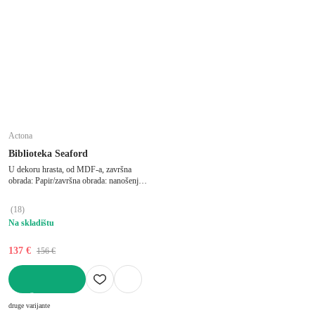
Actona
Biblioteka Seaford
U dekoru hrasta, od MDF-a, završna
obrada: Papir/završna obrada: nanošenje
praha, crna/u prirodnoj boji, širina 77 cm,
visina 185 cm, dubina 35 cm
(
18
)
Na skladištu
137 €
156 €
U KOŠARICU
druge varijante