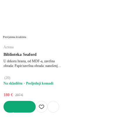
Provjerena kvaliteta
Actona
Biblioteka Seaford
U dekoru hrasta, od MDF-a, završna
obrada: Papir/završna obrada: nanošenje
praha, crna/u prirodnoj boji, širina 135
cm, visina 150 cm, dubina 35 cm
(
20
)
Na skladištu
Posljednji komadi
180 €
207 €
U KOŠARICU