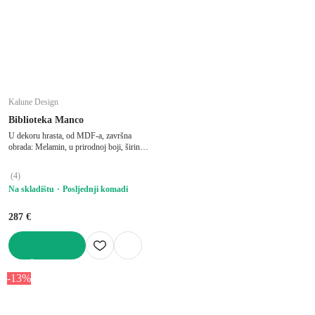
Kalune Design
Biblioteka Manco
U dekoru hrasta, od MDF-a, završna
obrada: Melamin, u prirodnoj boji, širina
122 cm, visina 188 cm, dubina 25,5 cm
(
4
)
Na skladištu
Posljednji komadi
287 €
U KOŠARICU
-13%