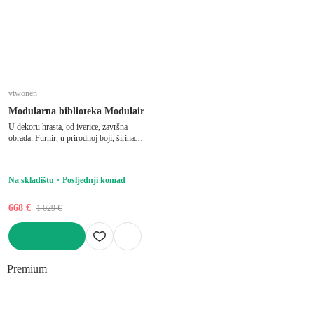
vtwonen
Modularna biblioteka Modulair
U dekoru hrasta, od iverice, završna
obrada: Furnir, u prirodnoj boji, širina
110 cm, visina 199 cm, dubina 40 cm
Na skladištu
Posljednji komad
668 €
1 029 €
U KOŠARICU
Premium