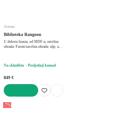
Actona
Biblioteka Rangoon
U dekoru hrasta, od MDF-a, završna
obrada: Furnir/završna obrada: ulje, u
prirodnoj boji, širina 90 cm, visina 180
cm, dubina 30 cm
Na skladištu
Posljednji komad
849 €
U KOŠARICU
-7%