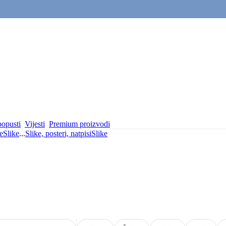
popusti
Vijesti
Premium proizvodi
e
Slike
...
Slike, posteri, natpisi
Slike