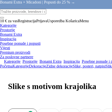
Bonami Extra × Micadoni |
Popusti do 25 % →
10 € za vas
Registracija
Prijava
Usporedba
Košarica
Menu
Kategorije
Prostorije
Bonami Extra
Inspiracija
Posebne ponude i popusti
Vijesti
Premium proizvodi
Za poslovne partnere
Kategorije
Prostorije
Bonami Extra
Inspiracija
Posebne ponude i 
Početna
Kategorije
Dekoracije
Zidne dekoracije
Slike, posteri, natpisi
Slik
Slike s motivom krajolika