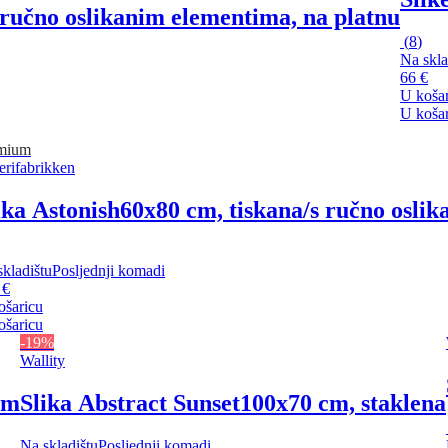
 ručno oslikanim elementima, na platnu
(
8
)
Na skla
66 €
U koša
U koša
mium
erifabrikken
ika Astonish
60x80 cm, tiskana/s ručno osli
kladištu
Posljednji komadi
 €
ošaricu
ošaricu
-19%
Wallity
om
Slika Abstract Sunset
100x70 cm, staklena
Na skladištu
Posljednji komadi