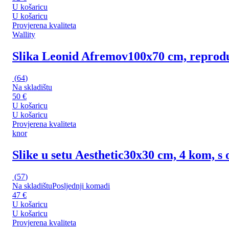
U košaricu
U košaricu
Provjerena kvaliteta
Wallity
Slika Leonid Afremov
100x70 cm, reprodu
(
64
)
Na skladištu
50 €
U košaricu
U košaricu
Provjerena kvaliteta
knor
Slike u setu Aesthetic
30x30 cm, 4 kom, s
(
57
)
Na skladištu
Posljednji komadi
47 €
U košaricu
U košaricu
Provjerena kvaliteta