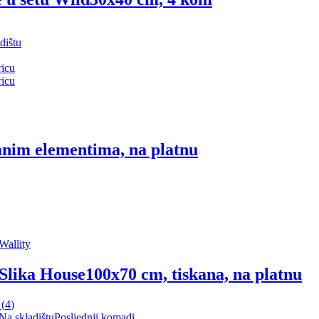
dištu
ricu
ricu
kanim elementima, na platnu
Wallity
Slika House
100x70 cm, tiskana, na platnu
(
4
)
Na skladištu
Posljednji komadi