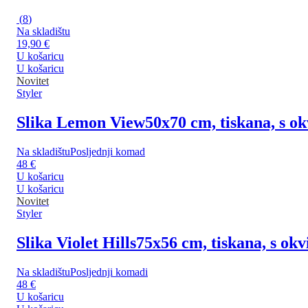
(
8
)
Na skladištu
19,90 €
U košaricu
U košaricu
Novitet
Styler
Slika Lemon View
50x70 cm, tiskana, s o
Na skladištu
Posljednji komad
48 €
U košaricu
U košaricu
Novitet
Styler
Slika Violet Hills
75x56 cm, tiskana, s ok
Na skladištu
Posljednji komadi
48 €
U košaricu