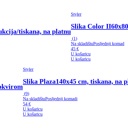
Styler
Slika Color II
60x80
kcija/tiskana, na platnu
(
1
)
Na skladištu
Posljednji komad
45 €
U košaricu
U košaricu
Styler
Slika Plaza
140x45 cm, tiskana, na p
 okvirom
(
9
)
Na skladištu
Posljednji komadi
54 €
U košaricu
U košaricu