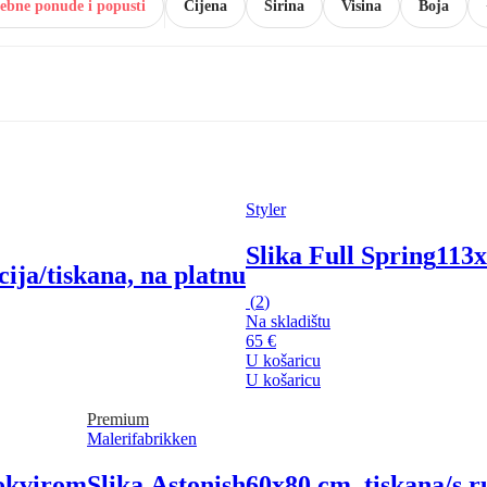
ebne ponude i popusti
Cijena
Širina
Visina
Boja
Styler
Slika Full Spring
113x
ija/tiskana, na platnu
(
2
)
Na skladištu
65 €
U košaricu
U košaricu
Premium
Malerifabrikken
 okvirom
Slika Astonish
60x80 cm, tiskana/s 