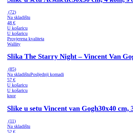
(
72
)
Na skladištu
48 €
U košaricu
U košaricu
Provjerena kvaliteta
Wallity
Slika The Starry Night – Vincent Van Go
(
85
)
Na skladištu
Posljednji komadi
57 €
U košaricu
U košaricu
knor
Slike u setu Vincent van Gogh
30x40 cm, 
(
11
)
Na skladištu
52 €