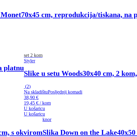
e Monet
70x45 cm, reprodukcija/tiskana, na 
set 2 kom
Styler
a platnu
Slike u setu Woods
30x40 cm, 2 kom,
(
2
)
Na skladištu
Posljednji komadi
38,90 €
19,45 € / kom
U košaricu
U košaricu
knor
cm, s okvirom
Slika Down on the Lake
40x50