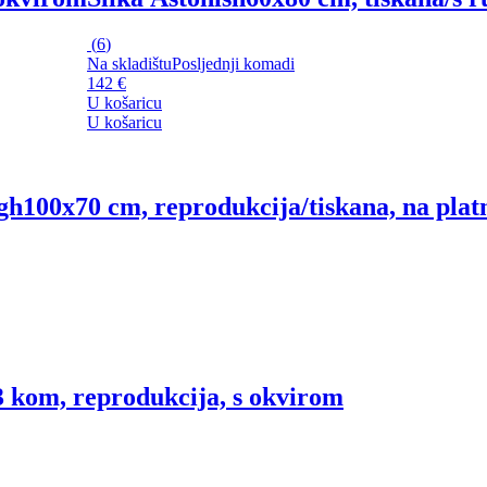
(
6
)
Na skladištu
Posljednji komadi
142 €
U košaricu
U košaricu
gh
100x70 cm, reprodukcija/tiskana, na plat
3 kom, reprodukcija, s okvirom