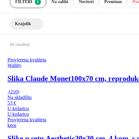
FILTERI
Na zalihi
Noviteti
Premium
Pos
1
Krajolik
60 rezultati
Provjerena kvaliteta
Wallity
Slika Claude Monet
100x70 cm, reprodukc
(
210
)
Na skladištu
53 €
U košaricu
U košaricu
Provjerena kvaliteta
knor
Slike u setu Aesthetic
30x30 cm, 4 kom, s