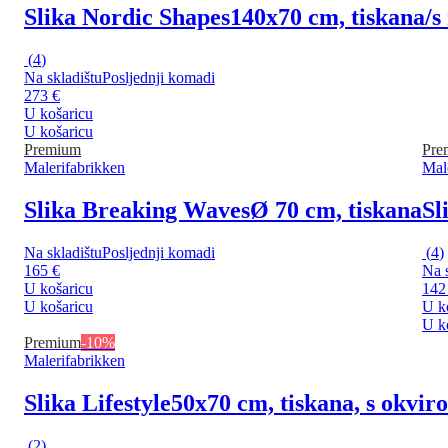
Slika Nordic Shapes
140x70 cm, tiskana/s
(
4
)
Na skladištu
Posljednji komadi
273 €
U košaricu
U košaricu
Premium
Pre
Malerifabrikken
Mal
Slika Breaking Waves
Ø 70 cm, tiskana
Sl
Na skladištu
Posljednji komadi
(
4
)
165 €
Na s
U košaricu
142
U košaricu
U k
U k
Premium
-10%
Malerifabrikken
Slika Lifestyle
50x70 cm, tiskana, s okvir
(
2
)