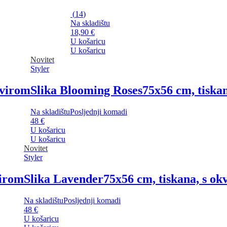
(
14
)
Na skladištu
18,90 €
U košaricu
U košaricu
Novitet
Styler
kvirom
Slika Blooming Roses
75x56 cm, tiska
Na skladištu
Posljednji komadi
48 €
U košaricu
U košaricu
Novitet
Styler
virom
Slika Lavender
75x56 cm, tiskana, s ok
Na skladištu
Posljednji komadi
48 €
U košaricu