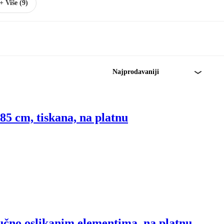
+ Više (9)
Najprodavaniji
85 cm, tiskana, na platnu
ručno oslikanim elementima, na platnu