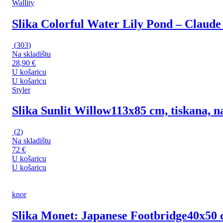
Wallity
Slika Colorful Water Lily Pond – Claud
(
303
)
Na skladištu
28,90 €
U košaricu
U košaricu
Styler
Slika Sunlit Willow
113x85 cm, tiskana, n
(
2
)
Na skladištu
72 €
U košaricu
U košaricu
knor
Slika Monet: Japanese Footbridge
40x50 