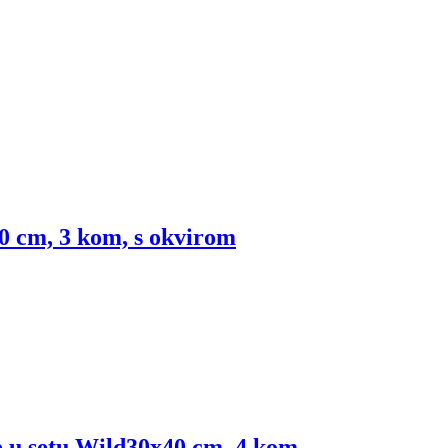
0 cm, 3 kom, s okvirom
e u setu Wild
30x40 cm, 4 kom