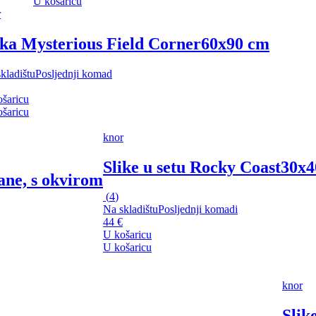
U košaricu
r
ika Mysterious Field Corner
60x90 cm
kladištu
Posljednji komad
šaricu
šaricu
knor
Slike u setu Rocky Coast
30x4
ane, s okvirom
(
4
)
Na skladištu
Posljednji komadi
44 €
U košaricu
U košaricu
knor
Slik