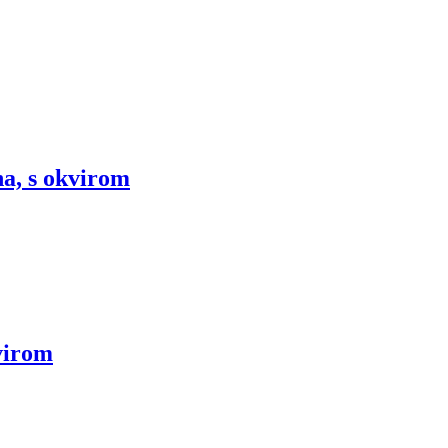
na, s okvirom
virom