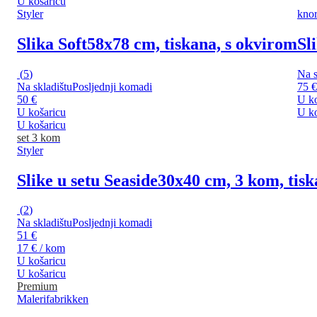
U košaricu
Styler
kno
Slika Soft
58x78 cm, tiskana, s okvirom
Sl
(
5
)
Na s
Na skladištu
Posljednji komadi
75 €
50 €
U ko
U košaricu
U ko
U košaricu
set 3 kom
Styler
Slike u setu Seaside
30x40 cm, 3 kom, tisk
(
2
)
Na skladištu
Posljednji komadi
51 €
17 € / kom
U košaricu
U košaricu
Premium
Malerifabrikken