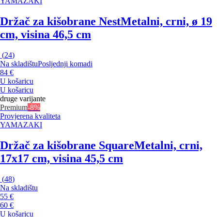
YAMAZAKI
Držač za kišobrane Nest
Metalni, crni, ø 19
cm, visina 46,5 cm
(
24
)
Na skladištu
Posljednji komadi
84 €
U košaricu
U košaricu
druge varijante
Premium
-8%
Provjerena kvaliteta
YAMAZAKI
Držač za kišobrane Square
Metalni, crni,
17x17 cm, visina 45,5 cm
(
48
)
Na skladištu
55 €
60 €
U košaricu