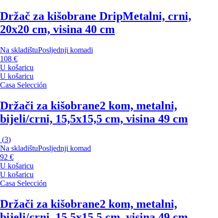
Držač za kišobrane Drip
Metalni, crni,
20x20 cm, visina 40 cm
Na skladištu
Posljednji komadi
108 €
U košaricu
U košaricu
Casa Selección
Držači za kišobrane
2 kom, metalni,
bijeli/crni, 15,5x15,5 cm, visina 49 cm
(
3
)
Na skladištu
Posljednji komad
92 €
U košaricu
U košaricu
Casa Selección
Držači za kišobrane
2 kom, metalni,
bijeli/crni, 15,5x15,5 cm, visina 49 cm