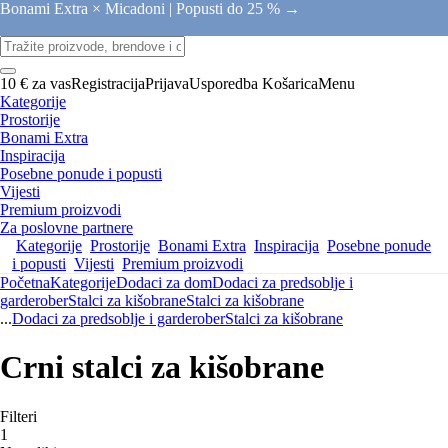
Bonami Extra × Micadoni |
Popusti do 25 % →
10 € za vas
Registracija
Prijava
Usporedba
Košarica
Menu
Kategorije
Prostorije
Bonami Extra
Inspiracija
Posebne ponude i popusti
Vijesti
Premium proizvodi
Za poslovne partnere
Kategorije
Prostorije
Bonami Extra
Inspiracija
Posebne ponude
i popusti
Vijesti
Premium proizvodi
Početna
Kategorije
Dodaci za dom
Dodaci za predsoblje i
garderober
Stalci za kišobrane
Stalci za kišobrane
...
Dodaci za predsoblje i garderober
Stalci za kišobrane
Crni stalci za kišobrane
Filteri
1