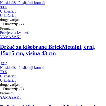
Na skladištu
Posljednji komadi
90 €
U košaricu
U košaricu
druge varijante
+ Dimenzije (2)
Premium
Provjerena kvaliteta
YAMAZAKI
Držač za kišobrane Brick
Metalni, crni,
15x15 cm, visina 43 cm
(
21
)
Na skladištu
Posljednji komad
79 €
U košaricu
U košaricu
druge varijante
+ Dimenzije (2)
Premium
YAMAZAKI