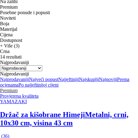
Na zalihi
Premium
Posebne ponude i popusti
Noviteti
Boja
Materijal
Cijena
Dostupnost
+ Više (3)
Crna
14 rezultati
Najprodavaniji
Najprodavaniji
Najprodavaniji
Najveći popust
Najjeftiniji
Najskuplji
Najnoviji
Prema
ocjenama
Po najjeftinijoj cijeni
Premium
Provjerena kvaliteta
YAMAZAKI
Držač za kišobrane Himeji
Metalni, crni,
10x30 cm, visina 43 cm
(
36
)