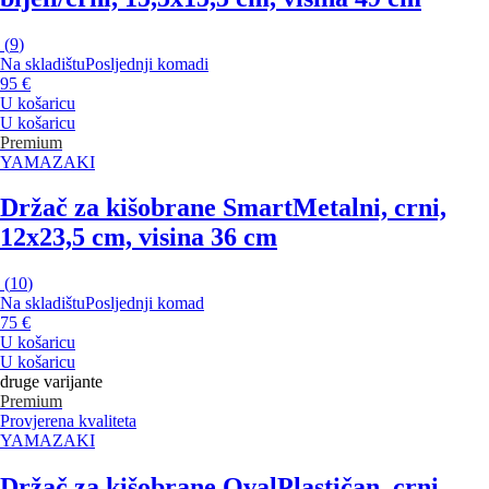
(
9
)
Na skladištu
Posljednji komadi
95 €
U košaricu
U košaricu
Premium
YAMAZAKI
Držač za kišobrane Smart
Metalni, crni,
12x23,5 cm, visina 36 cm
(
10
)
Na skladištu
Posljednji komad
75 €
U košaricu
U košaricu
druge varijante
Premium
Provjerena kvaliteta
YAMAZAKI
Držač za kišobrane Oval
Plastičan, crni,