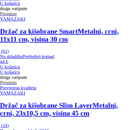
U košaricu
druge varijante
Premium
YAMAZAKI
Držač za kišobrane Smart
Metalni, crni,
11x11 cm, visina 30 cm
(
61
)
Na skladištu
Posljednji komad
44 €
U košaricu
U košaricu
druge varijante
Premium
Provjerena kvaliteta
YAMAZAKI
Držač za kišobrane Slim Layer
Metalni,
crni, 23x10,5 cm, visina 45 cm
(
24
)