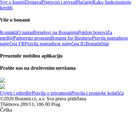
Sve o kupnji
Dostava
Prigovori i povrat
Plaćanje
Kako funkcioniraju
krediti
Više o bonami
Kontakti
O nama
Brendovi na Bonamiju
Poklon bonovi
Za
medije
Partnerski program
Bonami for Business
Pravila nagradnog
natječaja FB
Pravila nagradnog natječaja IG
BonamiStar
Preuzmite mobilnu aplikaciju
Pratite nas na društvenim mrežama
Uvjeti i odredbe
Pravila o privatnosti
Pravila i postavke kolačića
©2026 Bonami.cz, a.s. Sva prava pridržana.
Thámova 289/13, 186 00 Prag
Češka