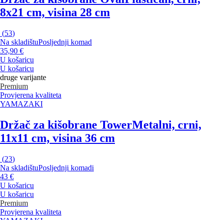
8x21 cm, visina 28 cm
(
53
)
Na skladištu
Posljednji komad
35,90 €
U košaricu
U košaricu
druge varijante
Premium
Provjerena kvaliteta
YAMAZAKI
Držač za kišobrane Tower
Metalni, crni,
11x11 cm, visina 36 cm
(
23
)
Na skladištu
Posljednji komadi
43 €
U košaricu
U košaricu
Premium
Provjerena kvaliteta