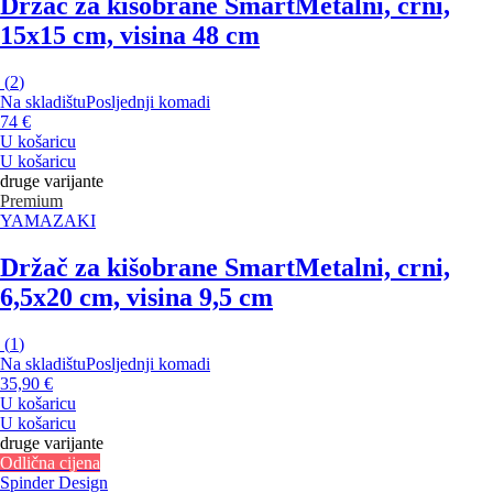
Držač za kišobrane Smart
Metalni, crni,
15x15 cm, visina 48 cm
(
2
)
Na skladištu
Posljednji komadi
74 €
U košaricu
U košaricu
druge varijante
Premium
YAMAZAKI
Držač za kišobrane Smart
Metalni, crni,
6,5x20 cm, visina 9,5 cm
(
1
)
Na skladištu
Posljednji komadi
35,90 €
U košaricu
U košaricu
druge varijante
Odlična cijena
Spinder Design