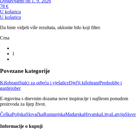
Dostavljamo od 1. 9. 2026
78 €
U košaricu
U košaricu
Da biste vidjeli više rezultata, uklonite bilo koji filter.
Crna
1
Povezane kategorije
Kišobrani
Stalci za odjeću i vješalice
Dječji kišobrani
Predsoblje i
garderober
E-trgovina s dnevnim dozama nove inspiracije i najširom ponudom
proizvoda za lijep život.
Češka
Poljska
Slovačka
Rumunjska
Mađarska
Hrvatska
Litva
Latvija
Slove
Informacije o kupnji