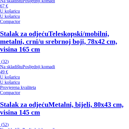
Na skladištu
Posljednji komadi
67 €
U košaricu
U košaricu
Compactor
Stalak za odjeću
Teleskopski/mobilni,
metalni, crni/u srebrnoj boji, 78x42 cm,
visina 165 cm
(
32
)
Na skladištu
Posljednji komadi
49 €
U košaricu
U košaricu
Provjerena kvaliteta
Compactor
Stalak za odjeću
Metalni, bijeli, 80x43 cm,
visina 145 cm
(
52
)