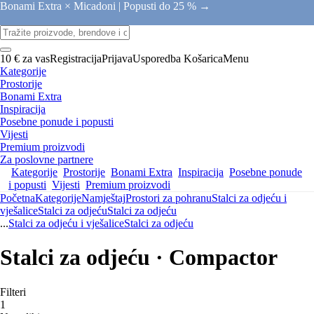
Bonami Extra × Micadoni |
Popusti do 25 % →
10 € za vas
Registracija
Prijava
Usporedba
Košarica
Menu
Kategorije
Prostorije
Bonami Extra
Inspiracija
Posebne ponude i popusti
Vijesti
Premium proizvodi
Za poslovne partnere
Kategorije
Prostorije
Bonami Extra
Inspiracija
Posebne ponude
i popusti
Vijesti
Premium proizvodi
Početna
Kategorije
Namještaj
Prostori za pohranu
Stalci za odjeću i
vješalice
Stalci za odjeću
Stalci za odjeću
...
Stalci za odjeću i vješalice
Stalci za odjeću
Stalci za odjeću · Compactor
Filteri
1