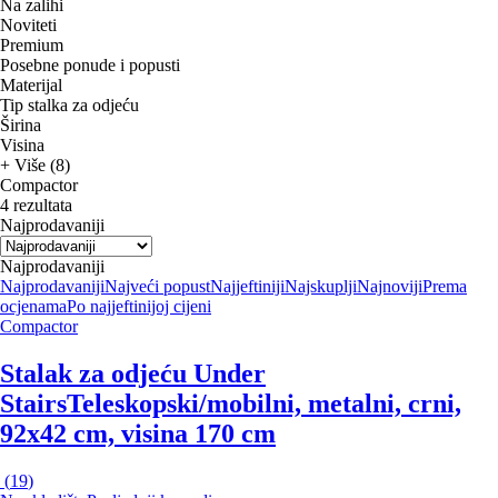
Na zalihi
Noviteti
Premium
Posebne ponude i popusti
Materijal
Tip stalka za odjeću
Širina
Visina
+ Više (8)
Compactor
4 rezultata
Najprodavaniji
Najprodavaniji
Najprodavaniji
Najveći popust
Najjeftiniji
Najskuplji
Najnoviji
Prema
ocjenama
Po najjeftinijoj cijeni
Compactor
Stalak za odjeću Under
Stairs
Teleskopski/mobilni, metalni, crni,
92x42 cm, visina 170 cm
(
19
)