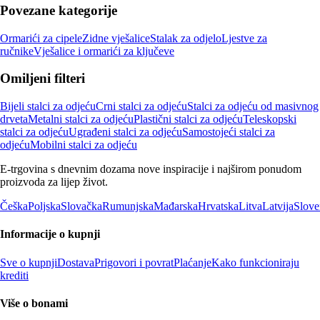
Povezane kategorije
Ormarići za cipele
Zidne vješalice
Stalak za odjelo
Ljestve za
ručnike
Vješalice i ormarići za ključeve
Omiljeni filteri
Bijeli stalci za odjeću
Crni stalci za odjeću
Stalci za odjeću od masivnog
drveta
Metalni stalci za odjeću
Plastični stalci za odjeću
Teleskopski
stalci za odjeću
Ugrađeni stalci za odjeću
Samostojeći stalci za
odjeću
Mobilni stalci za odjeću
E-trgovina s dnevnim dozama nove inspiracije i najširom ponudom
proizvoda za lijep život.
Češka
Poljska
Slovačka
Rumunjska
Mađarska
Hrvatska
Litva
Latvija
Slove
Informacije o kupnji
Sve o kupnji
Dostava
Prigovori i povrat
Plaćanje
Kako funkcioniraju
krediti
Više o bonami