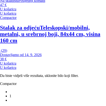
Na skladištu
Posljednji komadi
47 €
U košaricu
U košaricu
Compactor
Stalak za odjeću
Teleskopski/mobilni,
metalni, u srebrnoj boji, 84x44 cm, visina
160 cm
(
29
)
Dostavljamo od 14. 9. 2026
38 €
U košaricu
U košaricu
Da biste vidjeli više rezultata, uklonite bilo koji filter.
Compactor
1