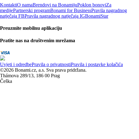
Kontakti
O nama
Brendovi na Bonamiju
Poklon bonovi
Za
medije
Partnerski program
Bonami for Business
Pravila nagradnog
natječaja FB
Pravila nagradnog natječaja IG
BonamiStar
Preuzmite mobilnu aplikaciju
Pratite nas na društvenim mrežama
Uvjeti i odredbe
Pravila o privatnosti
Pravila i postavke kolačića
©2026 Bonami.cz, a.s. Sva prava pridržana.
Thámova 289/13, 186 00 Prag
Češka