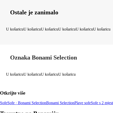
Ostale je zanimalo
U košaricu
U košaricu
U košaricu
U košaricu
U košaricu
U košaricu
Oznaka Bonami Selection
U košaricu
U košaricu
U košaricu
U košaricu
Otkrijte više
Sofe
Sofe · Bonami Selection
Bonami Selection
Plave sofe
Sofe s 2 mjes