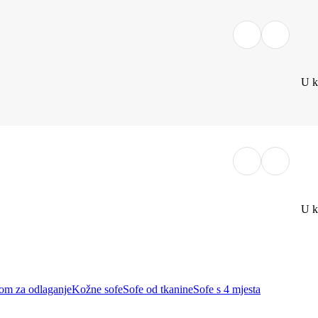
U k
U k
rom za odlaganje
Kožne sofe
Sofe od tkanine
Sofe s 4 mjesta