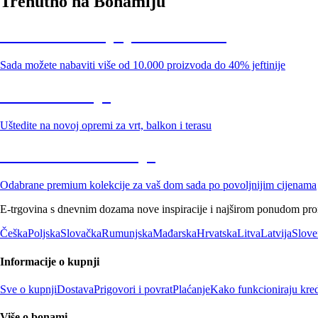
Trenutno na Bonamiju
Summer Sale: popusti do -40%
Sada možete nabaviti više od 10.000 proizvoda do 40% jeftinije
Vrt na sniženju
Uštedite na novoj opremi za vrt, balkon i terasu
Premium na sniženju
Odabrane premium kolekcije za vaš dom sada po povoljnijim cijenama
E-trgovina s dnevnim dozama nove inspiracije i najširom ponudom proiz
Češka
Poljska
Slovačka
Rumunjska
Mađarska
Hrvatska
Litva
Latvija
Slove
Informacije o kupnji
Sve o kupnji
Dostava
Prigovori i povrat
Plaćanje
Kako funkcioniraju kred
Više o bonami