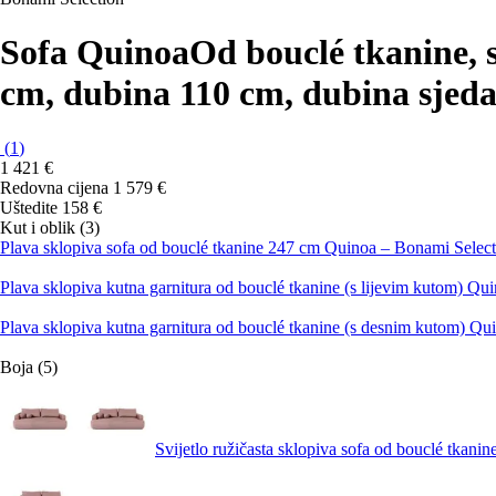
Sofa Quinoa
Od bouclé tkanine, s
cm, dubina 110 cm, dubina sjeda
(
1
)
1 421 €
Redovna cijena 1 579 €
Uštedite 158 €
Kut i oblik (3)
Plava sklopiva sofa od bouclé tkanine 247 cm Quinoa – Bonami Select
Plava sklopiva kutna garnitura od bouclé tkanine (s lijevim kutom) Qu
Plava sklopiva kutna garnitura od bouclé tkanine (s desnim kutom) Qu
Boja (5)
Svijetlo ružičasta sklopiva sofa od bouclé tkan