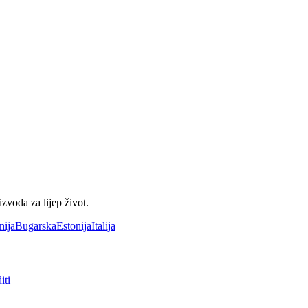
voda za lijep život.
nija
Bugarska
Estonija
Italija
iti