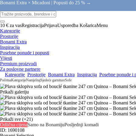
Bonami Extra × Micadoni |
Popusti do 25 % →
10 € za vas
Registracija
Prijava
Usporedba
Košarica
Menu
Kategorije
Prostorije
Bonami Extra
Inspiracija
Posebne ponude i popusti
Vijesti
Premium proizvodi
Za poslovne partnere
Kategorije
Prostorije
Bonami Extra
Inspiracija
Posebne ponude i 
Početna
Kategorije
Namještaj
Sjedeće garniture
Sofe
Prikaži galeriju
Prikaži sve
(+21)
Odlična cijena
Samo na Bonamiju
Posljednji komadi
ID: 1690108
Bonami Selection