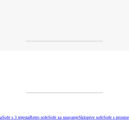
ta
Sofe s 3 mjesta
Retro sofe
Sofe za spavanje
Sklopive sofe
Sofe s prosto