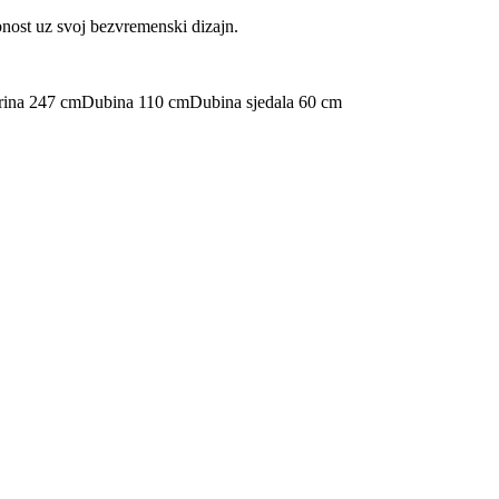
nost uz svoj bezvremenski dizajn.
rina 247 cm
Dubina 110 cm
Dubina sjedala 60 cm