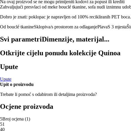
Na ovaj proizvod se ne mogu primijeniti kodovi za popust ili krediti
Zahvaljujući presvlaci od meke bouclé tkanine, sofa nudi iznimnu udob
Dobro je znati: poklopac je napravljen od 100% recikliranih PET boca.
Od bouclé tkanine
Sklopiva/s prostorom za odlaganje
Plava
S 3 mjesta
Ši
Svi parametri
Dimenzije, materijal...
Otkrijte cijelu ponudu kolekcije Quinoa
Upute
Upute
Upit o proizvodu
Trebate li pomoć s odabirom ili detaljima proizvoda?
Ocjene proizvoda
5
Broj ocjena
(
1
)
5
1
4
0