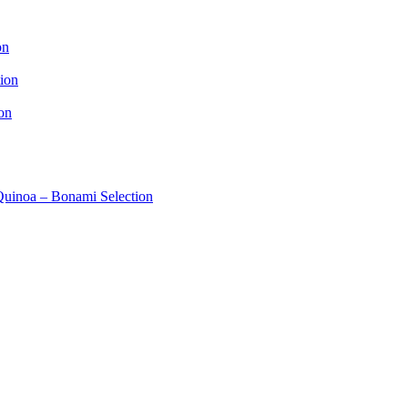
on
ion
on
 Quinoa – Bonami Selection