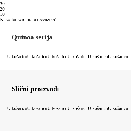
3
0
2
0
1
0
Kako funkcioniraju recenzije?
Quinoa serija
U košaricu
U košaricu
U košaricu
U košaricu
U košaricu
U košaricu
Slični proizvodi
U košaricu
U košaricu
U košaricu
U košaricu
U košaricu
U košaricu