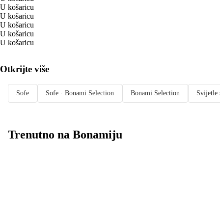
U košaricu
U košaricu
U košaricu
U košaricu
U košaricu
Otkrijte više
Sofe
Sofe · Bonami Selection
Bonami Selection
Svijetle
Trenutno na Bonamiju
Summer Sale:
popusti do -40%