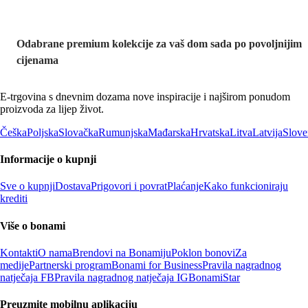
Odabrane premium kolekcije za vaš dom sada po povoljnijim
cijenama
E-trgovina s dnevnim dozama nove inspiracije i najširom ponudom
proizvoda za lijep život.
Češka
Poljska
Slovačka
Rumunjska
Mađarska
Hrvatska
Litva
Latvija
Slove
Informacije o kupnji
Sve o kupnji
Dostava
Prigovori i povrat
Plaćanje
Kako funkcioniraju
krediti
Više o bonami
Kontakti
O nama
Brendovi na Bonamiju
Poklon bonovi
Za
medije
Partnerski program
Bonami for Business
Pravila nagradnog
natječaja FB
Pravila nagradnog natječaja IG
BonamiStar
Preuzmite mobilnu aplikaciju