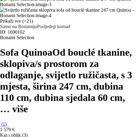
Prikaži sve
(+21)
Samo na Bonamiju
Posljednji komad
ID: 1690102
Bonami Selection
Sofa Quinoa
Od bouclé tkanine,
sklopiva/s prostorom za
odlaganje, svijetlo ružičasta, s 3
mjesta, širina 247 cm, dubina
110 cm, dubina sjedala 60 cm
,
…
više
(
1
)
1 579 €
Kut i oblik (3)