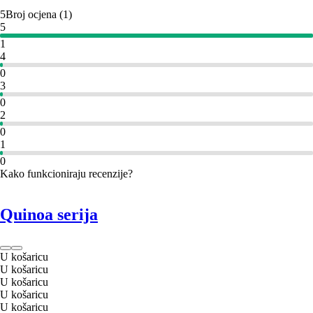
5
Broj ocjena
(
1
)
5
1
4
0
3
0
2
0
1
0
Kako funkcioniraju recenzije?
Quinoa serija
U košaricu
U košaricu
U košaricu
U košaricu
U košaricu