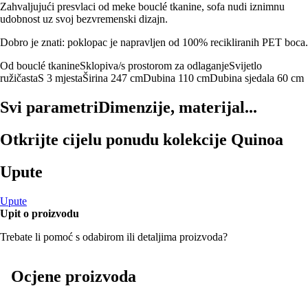
Zahvaljujući presvlaci od meke bouclé tkanine, sofa nudi iznimnu
udobnost uz svoj bezvremenski dizajn.
Dobro je znati: poklopac je napravljen od 100% recikliranih PET boca.
Od bouclé tkanine
Sklopiva/s prostorom za odlaganje
Svijetlo
ružičasta
S 3 mjesta
Širina 247 cm
Dubina 110 cm
Dubina sjedala 60 cm
Svi parametri
Dimenzije, materijal...
Otkrijte cijelu ponudu kolekcije Quinoa
Upute
Upute
Upit o proizvodu
Trebate li pomoć s odabirom ili detaljima proizvoda?
Ocjene proizvoda