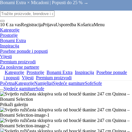
Bonami Extra × Micadoni |
Popusti do 25 % →
10 € za vas
Registracija
Prijava
Usporedba
Košarica
Menu
Kategorije
Prostorije
Bonami Extra
Inspiracija
Posebne ponude i popusti
Vijesti
Premium proizvodi
Za poslovne partnere
Kategorije
Prostorije
Bonami Extra
Inspiracija
Posebne ponude
i popusti
Vijesti
Premium proizvodi
Početna
Kategorije
Namještaj
Sjedeće garniture
Sofe
Sofe
...
Sjedeće garniture
Sofe
Prikaži galeriju