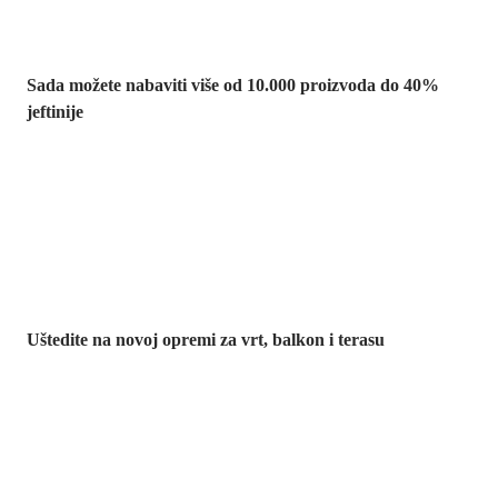
Sada možete nabaviti više od 10.000 proizvoda do 40%
jeftinije
Vrt na sniženju
Uštedite na novoj opremi za vrt, balkon i terasu
Premium na
sniženju