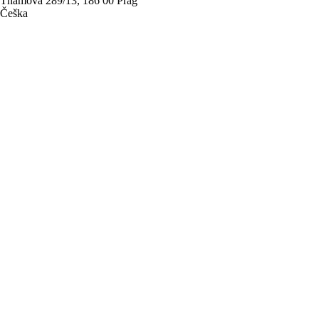
Thámova 289/13, 186 00 Prag
Češka