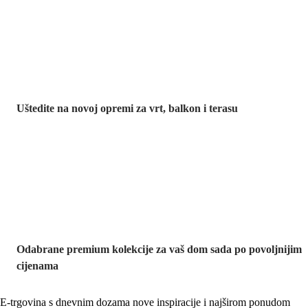
Vrt na sniženju
Uštedite na novoj opremi za vrt, balkon i terasu
Premium na
sniženju
Odabrane premium kolekcije za vaš dom sada po povoljnijim
cijenama
E-trgovina s dnevnim dozama nove inspiracije i najširom ponudom