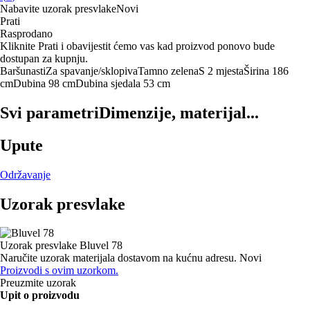
Nabavite uzorak presvlake
Novi
Prati
Rasprodano
Kliknite Prati i obavijestit ćemo vas kad proizvod ponovo bude
dostupan za kupnju.
Baršunasti
Za spavanje/sklopiva
Tamno zelena
S 2 mjesta
Širina 186
cm
Dubina 98 cm
Dubina sjedala 53 cm
Svi parametri
Dimenzije, materijal...
Upute
Održavanje
Uzorak presvlake
Uzorak presvlake
Bluvel 78
Naručite uzorak materijala dostavom na kućnu adresu.
Novi
Proizvodi s ovim uzorkom.
Preuzmite uzorak
Upit o proizvodu