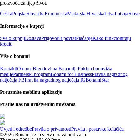
proizvoda za lijep život.
Češka
Poljska
Slovačka
Rumunjska
Mađarska
Hrvatska
Litva
Latvija
Slove
Informacije o kupnji
Sve o kupnji
Dostava
Prigovori i povrat
Plaćanje
Kako funkcioniraju
krediti
Više o bonami
Kontakti
O nama
Brendovi na Bonamiju
Poklon bonovi
Za
medije
Partnerski program
Bonami for Business
Pravila nagradnog
natječaja FB
Pravila nagradnog natječaja IG
BonamiStar
Preuzmite mobilnu aplikaciju
Pratite nas na društvenim mrežama
Uvjeti i odredbe
Pravila o privatnosti
Pravila i postavke kolačića
©2026 Bonami.cz, a.s. Sva prava pridržana.