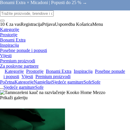
Bonami Extra × Micadoni |
Popusti do 25 % →
10 € za vas
Registracija
Prijava
Usporedba
Košarica
Menu
Kategorije
Prostorije
Bonami Extra
Inspiracija
Posebne ponude i popusti
Vijesti
Premium proizvodi
Za poslovne partnere
Kategorije
Prostorije
Bonami Extra
Inspiracija
Posebne ponude
i popusti
Vijesti
Premium proizvodi
Početna
Kategorije
Namještaj
Sjedeće garniture
Sofe
Sofe
...
Sjedeće garniture
Sofe
Prikaži galeriju