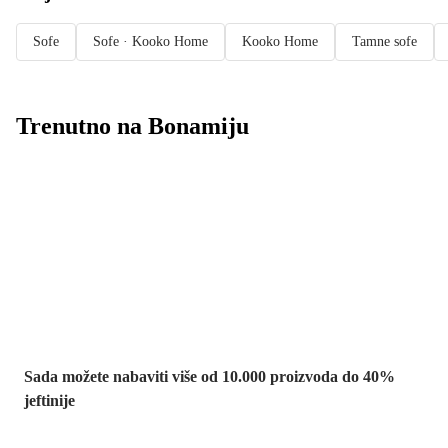
Sofe
Sofe · Kooko Home
Kooko Home
Tamne sofe
Trenutno na Bonamiju
Summer Sale:
popusti do -40%
Sada možete nabaviti više od 10.000 proizvoda do 40%
jeftinije