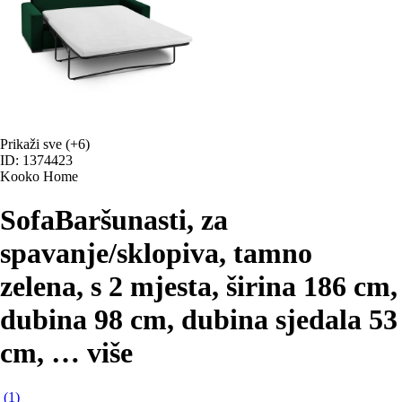
Prikaži sve
(+6)
ID: 1374423
Kooko Home
Sofa
Baršunasti, za
spavanje/sklopiva, tamno
zelena, s 2 mjesta, širina 186 cm,
dubina 98 cm, dubina sjedala 53
cm
, …
više
(
1
)