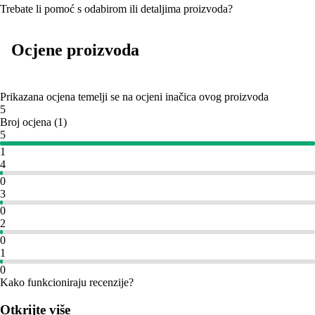
Trebate li pomoć s odabirom ili detaljima proizvoda?
Ocjene proizvoda
Prikazana ocjena temelji se na ocjeni inačica ovog proizvoda
5
Broj ocjena
(
1
)
5
1
4
0
3
0
2
0
1
0
Kako funkcioniraju recenzije?
Otkrijte više