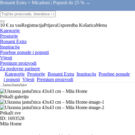
Bonami Extra × Micadoni |
Popusti do 25 % →
10 € za vas
Registracija
Prijava
Usporedba
Košarica
Menu
Kategorije
Prostorije
Bonami Extra
Inspiracija
Posebne ponude i popusti
Vijesti
Premium proizvodi
Za poslovne partnere
Kategorije
Prostorije
Bonami Extra
Inspiracija
Posebne ponude
i popusti
Vijesti
Premium proizvodi
...
Jastuci
Jastučnice
Prikaži galeriju
Prikaži sve
ID: 1693528
Mila Home