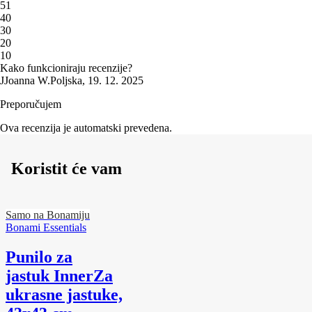
5
1
4
0
3
0
2
0
1
0
Kako funkcioniraju recenzije?
J
Joanna W.
Poljska
,
19. 12. 2025
Preporučujem
Ova recenzija je automatski prevedena.
Koristit će vam
Samo na Bonamiju
Bonami Essentials
Punilo za
jastuk Inner
Za
ukrasne jastuke,