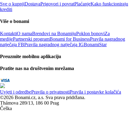
Sve o kupnji
Dostava
Prigovori i povrat
Plaćanje
Kako funkcioniraju
krediti
Više o bonami
Kontakti
O nama
Brendovi na Bonamiju
Poklon bonovi
Za
medije
Partnerski program
Bonami for Business
Pravila nagradnog
natječaja FB
Pravila nagradnog natječaja IG
BonamiStar
Preuzmite mobilnu aplikaciju
Pratite nas na društvenim mrežama
Uvjeti i odredbe
Pravila o privatnosti
Pravila i postavke kolačića
©2026 Bonami.cz, a.s. Sva prava pridržana.
Thámova 289/13, 186 00 Prag
Češka