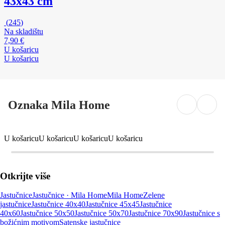
43x43 cm
(
245
)
Na skladištu
7,90 €
U košaricu
U košaricu
Oznaka Mila Home
U košaricu
U košaricu
U košaricu
U košaricu
Otkrijte više
Jastučnice
Jastučnice · Mila Home
Mila Home
Zelene
jastučnice
Jastučnice 40x40
Jastučnice 45x45
Jastučnice
40x60
Jastučnice 50x50
Jastučnice 50x70
Jastučnice 70x90
Jastučnice s
božićnim motivom
Satenske jastučnice