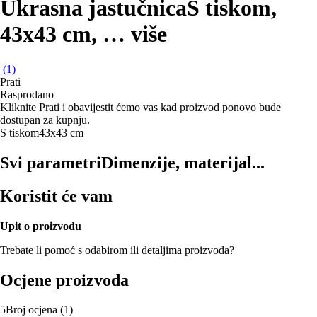
Ukrasna jastučnica
S tiskom,
43x43 cm
, …
više
(
1
)
Prati
Rasprodano
Kliknite Prati i obavijestit ćemo vas kad proizvod ponovo bude
dostupan za kupnju.
S tiskom
43x43 cm
Svi parametri
Dimenzije, materijal...
Koristit će vam
Upit o proizvodu
Trebate li pomoć s odabirom ili detaljima proizvoda?
Ocjene proizvoda
5
Broj ocjena
(
1
)