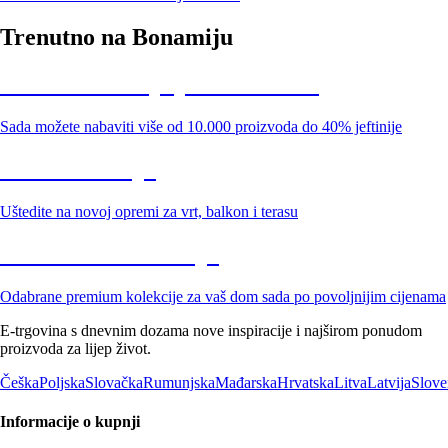
Trenutno na Bonamiju
Summer Sale: popusti do -40%
Sada možete nabaviti više od 10.000 proizvoda do 40% jeftinije
Vrt na sniženju
Uštedite na novoj opremi za vrt, balkon i terasu
Premium na sniženju
Odabrane premium kolekcije za vaš dom sada po povoljnijim cijenama
E-trgovina s dnevnim dozama nove inspiracije i najširom ponudom
proizvoda za lijep život.
Češka
Poljska
Slovačka
Rumunjska
Mađarska
Hrvatska
Litva
Latvija
Slove
Informacije o kupnji