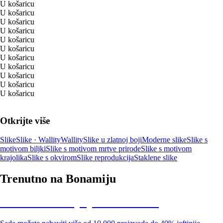
U košaricu
U košaricu
U košaricu
U košaricu
U košaricu
U košaricu
U košaricu
U košaricu
U košaricu
U košaricu
U košaricu
Otkrijte više
Slike
Slike · Wallity
Wallity
Slike u zlatnoj boji
Moderne slike
Slike s
motivom biljki
Slike s motivom mrtve prirode
Slike s motivom
krajolika
Slike s okvirom
Slike reprodukcija
Staklene slike
Trenutno na Bonamiju
Summer Sale: popusti do -40%