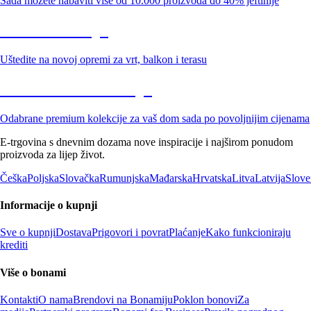
Sada možete nabaviti više od 10.000 proizvoda do 40% jeftinije
Vrt na sniženju
Uštedite na novoj opremi za vrt, balkon i terasu
Premium na sniženju
Odabrane premium kolekcije za vaš dom sada po povoljnijim cijenama
E-trgovina s dnevnim dozama nove inspiracije i najširom ponudom
proizvoda za lijep život.
Češka
Poljska
Slovačka
Rumunjska
Mađarska
Hrvatska
Litva
Latvija
Slove
Informacije o kupnji
Sve o kupnji
Dostava
Prigovori i povrat
Plaćanje
Kako funkcioniraju
krediti
Više o bonami
Kontakti
O nama
Brendovi na Bonamiju
Poklon bonovi
Za