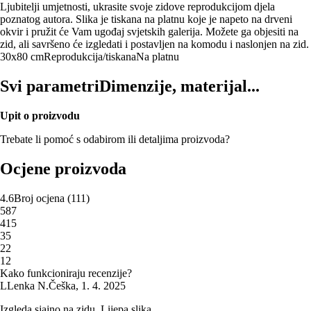
Ljubitelji umjetnosti, ukrasite svoje zidove reprodukcijom djela
poznatog autora. Slika je tiskana na platnu koje je napeto na drveni
okvir i pružit će Vam ugođaj svjetskih galerija. Možete ga objesiti na
zid, ali savršeno će izgledati i postavljen na komodu i naslonjen na zid.
30x80 cm
Reprodukcija/tiskana
Na platnu
Svi parametri
Dimenzije, materijal...
Upit o proizvodu
Trebate li pomoć s odabirom ili detaljima proizvoda?
Ocjene proizvoda
4.6
Broj ocjena
(
111
)
5
87
4
15
3
5
2
2
1
2
Kako funkcioniraju recenzije?
L
Lenka N.
Češka
,
1. 4. 2025
Izgleda sjajno na zidu. Lijepa slika.