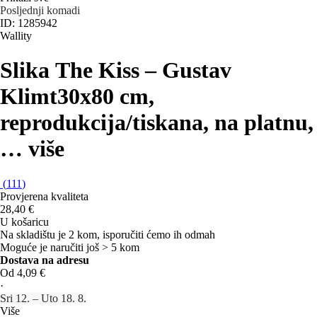
Posljednji komadi
ID: 1285942
Wallity
Slika The Kiss – Gustav
Klimt
30x80 cm,
reprodukcija/tiskana, na platnu
,
…
više
(
111
)
Provjerena kvaliteta
28,40 €
U košaricu
Na skladištu je 2 kom, isporučiti ćemo ih odmah
Moguće je naručiti još > 5 kom
Dostava na adresu
Od 4,09 €
·
Sri 12. – Uto 18. 8.
Više