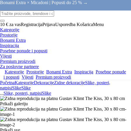
Bonami Extra × Micadoni |
Popusti do 25 % →
10 € za vas
Registracija
Prijava
Usporedba
Košarica
Menu
Kategorije
Prostorije
Bonami Extra
Inspiracija
Posebne ponude i popusti
Vijesti
Premium proizvodi
Za poslovne partnere
Kategorije
Prostorije
Bonami Extra
Inspiracija
Posebne ponude
i popusti
Vijesti
Premium proizvodi
Početna
Kategorije
Dekoracije
Zidne dekoracije
Slike, posteri,
natpisi
Slike
Slike
...
Slike, posteri, natpisi
Slike
Prikaži galeriju
Prikaži sve