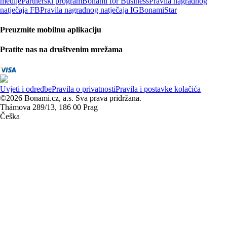
medije
Partnerski program
Bonami for Business
Pravila nagradnog
natječaja FB
Pravila nagradnog natječaja IG
BonamiStar
Preuzmite mobilnu aplikaciju
Pratite nas na društvenim mrežama
Uvjeti i odredbe
Pravila o privatnosti
Pravila i postavke kolačića
©2026 Bonami.cz, a.s. Sva prava pridržana.
Thámova 289/13, 186 00 Prag
Češka