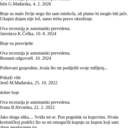
Irén G.
Mađarska
,
4. 2. 2026
Boje su malo življe nego što sam mislio/la, ali platno bi moglo biti jače.
Ukupni dojam nije loš, samo treba pravo okruženje.
Ova recenzija je automatski prevedena.
Jaroslava K.
Češka
,
10. 8. 2024
Boje su presvijetle
Ova recenzija je automatski prevedena.
Bonami odgovor
8. 10. 2024
Poštovani gospodine, hvala što ste podijelili svoje mišljenj...
Prikaži više
Jenő M.
Mađarska
,
25. 10. 2022
dobre boje
Ova recenzija je automatski prevedena.
Ivana B.
Hrvatska
,
22. 2. 2022
Jako draga slika.... Sviđa mi se. Pun pogodak za kupovinu. Hvala
korisničkoj podršci što su mi omogućili kupnju uz kupon koji sam
zbog neodovrene tra...