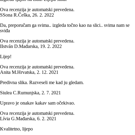
Ova recenzija je automatski prevedena.
S
Sona R.
Češka
,
26. 2. 2022
Da, preporučam ga svima.. izgleda točno kao na slici.. svima nam se
sviđa
Ova recenzija je automatski prevedena.
I
István D.
Mađarska
,
19. 2. 2022
Lijep!
Ova recenzija je automatski prevedena.
Anita M.
Hrvatska
,
2. 12. 2021
Predivna slika. Razveseli me kad ju gledam.
Siulea C.
Rumunjska
,
2. 7. 2021
Upravo je onakav kakav sam očekivao.
Ova recenzija je automatski prevedena.
Lívia G.
Mađarska
,
6. 2. 2021
Kvalitetno, lijepo