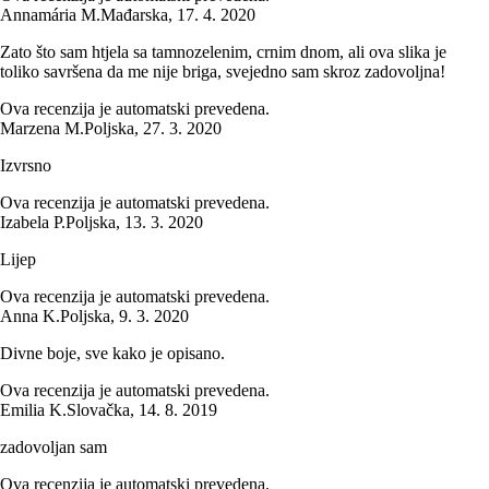
Annamária M.
Mađarska
,
17. 4. 2020
Zato što sam htjela sa tamnozelenim, crnim dnom, ali ova slika je
toliko savršena da me nije briga, svejedno sam skroz zadovoljna!
Ova recenzija je automatski prevedena.
Marzena M.
Poljska
,
27. 3. 2020
Izvrsno
Ova recenzija je automatski prevedena.
Izabela P.
Poljska
,
13. 3. 2020
Lijep
Ova recenzija je automatski prevedena.
Anna K.
Poljska
,
9. 3. 2020
Divne boje, sve kako je opisano.
Ova recenzija je automatski prevedena.
Emilia K.
Slovačka
,
14. 8. 2019
zadovoljan sam
Ova recenzija je automatski prevedena.