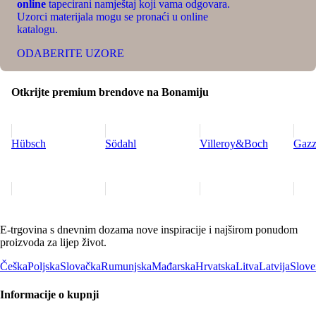
online
tapecirani namještaj koji vama odgovara.
Uzorci materijala mogu se pronaći u online
katalogu.
ODABERITE UZORE
Otkrijte premium brendove na Bonamiju
Hübsch
Södahl
Villeroy&Boch
Gazz
E-trgovina s dnevnim dozama nove inspiracije i najširom ponudom
proizvoda za lijep život.
Češka
Poljska
Slovačka
Rumunjska
Mađarska
Hrvatska
Litva
Latvija
Slove
Informacije o kupnji