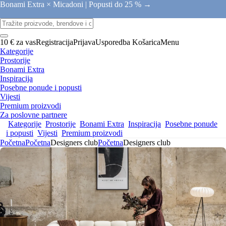
Bonami Extra × Micadoni |
Popusti do 25 % →
10 € za vas
Registracija
Prijava
Usporedba
Košarica
Menu
Kategorije
Prostorije
Bonami Extra
Inspiracija
Posebne ponude i popusti
Vijesti
Premium proizvodi
Za poslovne partnere
Kategorije
Prostorije
Bonami Extra
Inspiracija
Posebne ponude
i popusti
Vijesti
Premium proizvodi
Početna
Početna
Designers club
Početna
Designers club