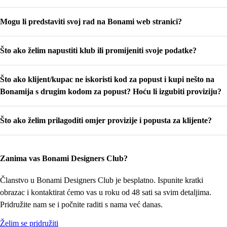
Na početku naše suradnje dobit ćete kod za popust za svoje klijente/kupce.
Mogu li predstaviti svoj rad na Bonami web stranici?
Popust se ne odnosi na već sniženu robu i ne može se kombinirati s drugim
kodovima za popust (ali je moguće kombinirati ga s poklon bonovima). Kada
Da. Jednostavno označite kućicu na obrascu za prijavu kako biste izrazili svoj
vaš klijent ili kupac iskoristi kod, narudžba će se pojaviti u našoj evidenciji i
Što ako želim napustiti klub ili promijeniti svoje podatke?
interes za objavljivanje u
Člancima i inspiracijama za uređenje interijera
.
početkom sljedećeg mjeseca zamolit ćemo vas da izdate račun za izračunati
Naš tim će vas zatim kontaktirati kako bi razgovarao o sljedećim koracima.
iznos (vaša nagrada se izračunava na temelju vrijednosti narudžbe nakon
Kontaktirajte nas na e-mail adresu designersclub@bonami.hr. Članstvo nije
popusta i bez PDV-a).
Narudžba mora biti plaćena i dostavljena, a od
Što ako klijent/kupac ne iskoristi kod za popust i kupi nešto na
obvezujuće - možete napustiti klub ili promijeniti svoje podatke u bilo kojem
datuma dostave mora proći 14 dana.
trenutku.
Bonamija s drugim kodom za popust? Hoću li izgubiti proviziju?
U tom slučaju nam pišite na e-mail adresu designersclub@bonami.hr. Zajedno
Što ako želim prilagoditi omjer provizije i popusta za klijente?
ćemo pronaći rješenje.
Kontaktirajte nas na designersclub@bonami.hr. Rado ćemo vam pomoći.
Zanima vas Bonami Designers Club?
Članstvo u Bonami Designers Club je besplatno. Ispunite kratki
obrazac i kontaktirat ćemo vas u roku od 48 sati sa svim detaljima.
Pridružite nam se i počnite raditi s nama već danas.
Želim se pridružiti