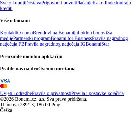
Sve o kupnji
Dostava
Prigovori i povrat
Plaćanje
Kako funkcioniraju
krediti
Više o bonami
Kontakti
O nama
Brendovi na Bonamiju
Poklon bonovi
Za
medije
Partnerski program
Bonami for Business
Pravila nagradnog
natječaja FB
Pravila nagradnog natječaja IG
BonamiStar
Preuzmite mobilnu aplikaciju
Pratite nas na društvenim mrežama
Uvjeti i odredbe
Pravila o privatnosti
Pravila i postavke kolačića
©2026 Bonami.cz, a.s. Sva prava pridržana.
Thámova 289/13, 186 00 Prag
Češka