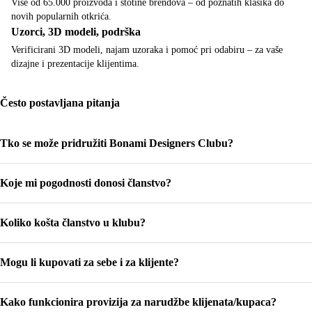
Više od 65.000 proizvoda i stotine brendova – od poznatih klasika do
novih popularnih otkrića.
Uzorci, 3D modeli, podrška
Verificirani 3D modeli, najam uzoraka i pomoć pri odabiru – za vaše
dizajne i prezentacije klijentima.
Često postavljana pitanja
Tko se može pridružiti Bonami Designers Clubu?
Program je namijenjen dizajnerima interijera, arhitektima, stilistima i drugim
Koje mi pogodnosti donosi članstvo?
stručnjacima u ovom području. Prilikom registracije dovoljno je poslati
poveznicu na vašu web stranicu, portfolio ili registracijski broj tvrtke.
Dobit ćete proviziju na kupnje vaših kupaca, popuste na vlastite narudžbe,
Koliko košta članstvo u klubu?
promotivni prostor na našoj web stranici i osobnu podršku. Dodatne
pogodnosti Designer Cluba uključuju osobni kontakt od strane Bonamija koji
Članstvo je besplatno.
će vam pomoći pri odabiru proizvoda i narudžbama, redovitu dozu inspiracije
Mogu li kupovati za sebe i za klijente?
te ekskluzivnu podršku i savjete.
Da. Možete naručivati ​​za klijente kao i za vlastite potrebe. Popusti i provizije
Kako funkcionira provizija za narudžbe klijenata/kupaca?
primjenjuju se na temelju potrošenog iznosa.