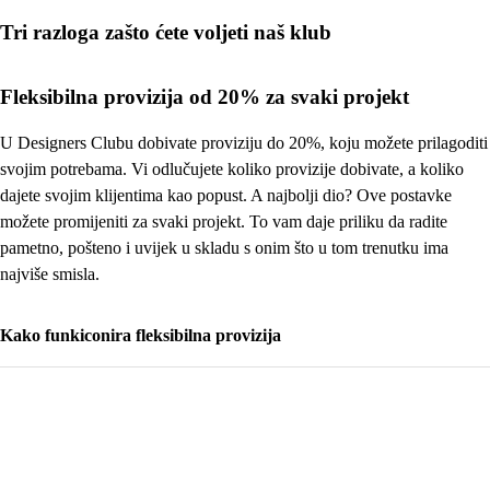
Tri razloga zašto ćete voljeti naš klub
Fleksibilna provizija od 20% za svaki projekt
U Designers Clubu dobivate proviziju do 20%, koju možete prilagoditi
svojim potrebama. Vi odlučujete koliko provizije dobivate, a koliko
dajete svojim klijentima kao popust. A najbolji dio? Ove postavke
možete promijeniti za svaki projekt. To vam daje priliku da radite
pametno, pošteno i uvijek u skladu s onim što u tom trenutku ima
najviše smisla.
Kako funkiconira fleksibilna provizija
Zahvaljujući fleksibilnoj proviziji, vi odlučujete kako ćete podijeliti ovih 20%
između vaše provizije i popusta za vašeg klijenta/kupca. Ponekad ćete klijenta
razveseliti većim popustom, a drugi put ćete veći dio zadržati kao nagradu za
svoj rad, po vlastitom nahođenju. A kako funkcionira provizija? Kada klijent
iskoristi vaš kod, narudžba se evidentira u našem sustavu. Početkom mjeseca
poslat ćemo vam sve podatke potrebne za izdavanje računa. Vaša nagrada