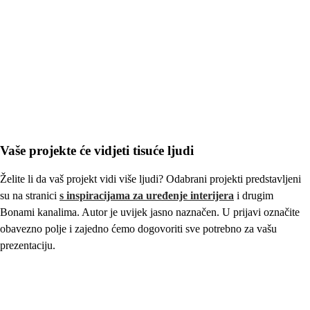
izračunava se od vrijednosti narudžbe nakon odbitka popusta i bez PDV-a.
Narudžba mora biti plaćena i dostavljena, a od datuma dostave mora
proći 14 dana.
Vaše projekte će vidjeti tisuće ljudi
Želite li da vaš projekt vidi više ljudi? Odabrani projekti predstavljeni
su na stranici
s inspiracijama za uređenje interijera
i drugim
Bonami kanalima. Autor je uvijek jasno naznačen. U prijavi označite
obavezno polje i zajedno ćemo dogovoriti sve potrebno za vašu
prezentaciju.