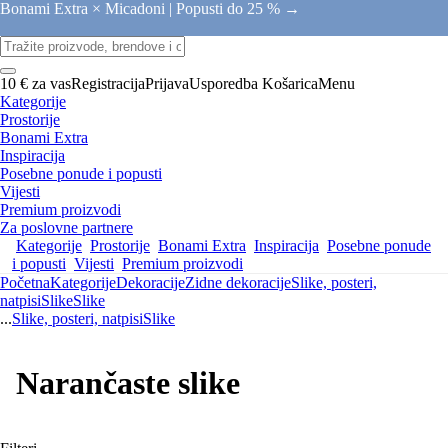
Bonami Extra × Micadoni |
Popusti do 25 % →
10 € za vas
Registracija
Prijava
Usporedba
Košarica
Menu
Kategorije
Prostorije
Bonami Extra
Inspiracija
Posebne ponude i popusti
Vijesti
Premium proizvodi
Za poslovne partnere
Kategorije
Prostorije
Bonami Extra
Inspiracija
Posebne ponude
i popusti
Vijesti
Premium proizvodi
Početna
Kategorije
Dekoracije
Zidne dekoracije
Slike, posteri,
natpisi
Slike
Slike
...
Slike, posteri, natpisi
Slike
Narančaste slike