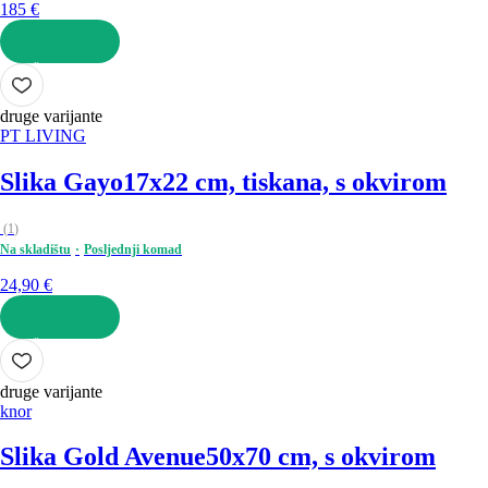
185 €
U KOŠARICU
druge varijante
PT LIVING
Slika Gayo
17x22 cm, tiskana, s okvirom
(
1
)
Na skladištu
Posljednji komad
24,90 €
U KOŠARICU
druge varijante
knor
Slika Gold Avenue
50x70 cm, s okvirom