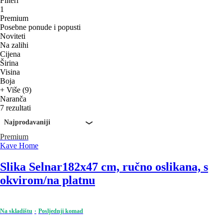
Filteri
1
Premium
Posebne ponude i popusti
Noviteti
Na zalihi
Cijena
Širina
Visina
Boja
+ Više (9)
Naranča
7 rezultati
Najprodavaniji
Premium
Kave Home
Slika Selnar
182x47 cm, ručno oslikana, s
okvirom/na platnu
Na skladištu
Posljednji komad