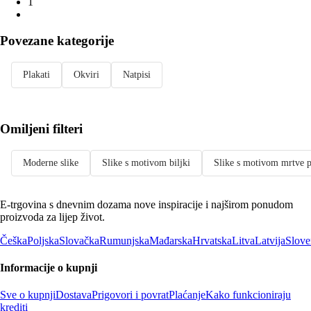
1
Povezane kategorije
Plakati
Okviri
Natpisi
Omiljeni filteri
Moderne slike
Slike s motivom biljki
Slike s motivom mrtve p
E-trgovina s dnevnim dozama nove inspiracije i najširom ponudom
proizvoda za lijep život.
Češka
Poljska
Slovačka
Rumunjska
Mađarska
Hrvatska
Litva
Latvija
Slove
Informacije o kupnji
Sve o kupnji
Dostava
Prigovori i povrat
Plaćanje
Kako funkcioniraju
krediti