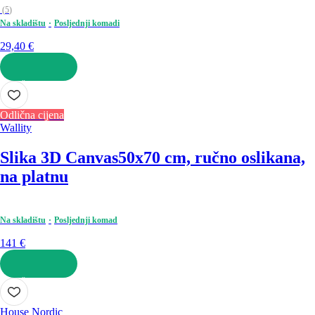
(
5
)
Na skladištu
Posljednji komadi
29,40 €
U KOŠARICU
Odlična cijena
Wallity
Slika 3D Canvas
50x70 cm, ručno oslikana,
na platnu
Na skladištu
Posljednji komad
141 €
U KOŠARICU
House Nordic