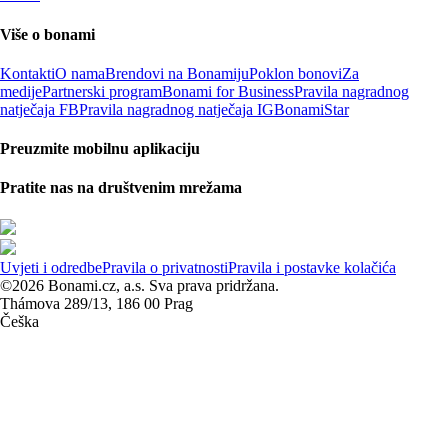
Više o bonami
Kontakti
O nama
Brendovi na Bonamiju
Poklon bonovi
Za
medije
Partnerski program
Bonami for Business
Pravila nagradnog
natječaja FB
Pravila nagradnog natječaja IG
BonamiStar
Preuzmite mobilnu aplikaciju
Pratite nas na društvenim mrežama
Uvjeti i odredbe
Pravila o privatnosti
Pravila i postavke kolačića
©2026 Bonami.cz, a.s. Sva prava pridržana.
Thámova 289/13, 186 00 Prag
Češka