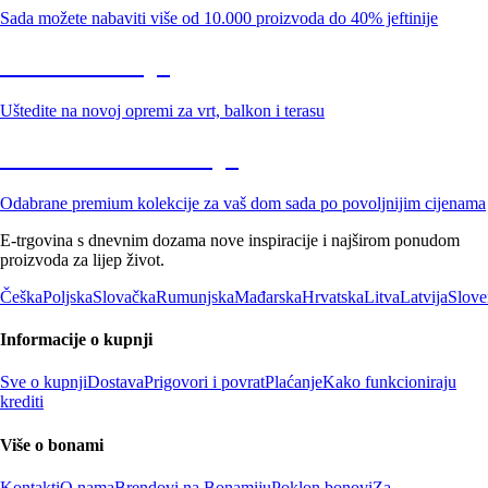
Sada možete nabaviti više od 10.000 proizvoda do 40% jeftinije
Vrt na sniženju
Uštedite na novoj opremi za vrt, balkon i terasu
Premium na sniženju
Odabrane premium kolekcije za vaš dom sada po povoljnijim cijenama
E-trgovina s dnevnim dozama nove inspiracije i najširom ponudom
proizvoda za lijep život.
Češka
Poljska
Slovačka
Rumunjska
Mađarska
Hrvatska
Litva
Latvija
Slove
Informacije o kupnji
Sve o kupnji
Dostava
Prigovori i povrat
Plaćanje
Kako funkcioniraju
krediti
Više o bonami
Kontakti
O nama
Brendovi na Bonamiju
Poklon bonovi
Za