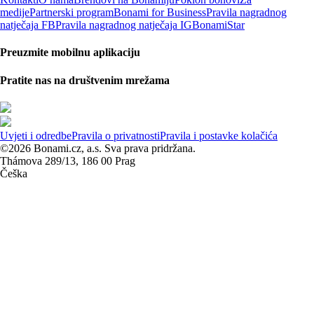
medije
Partnerski program
Bonami for Business
Pravila nagradnog
natječaja FB
Pravila nagradnog natječaja IG
BonamiStar
Preuzmite mobilnu aplikaciju
Pratite nas na društvenim mrežama
Uvjeti i odredbe
Pravila o privatnosti
Pravila i postavke kolačića
©2026 Bonami.cz, a.s. Sva prava pridržana.
Thámova 289/13, 186 00 Prag
Češka