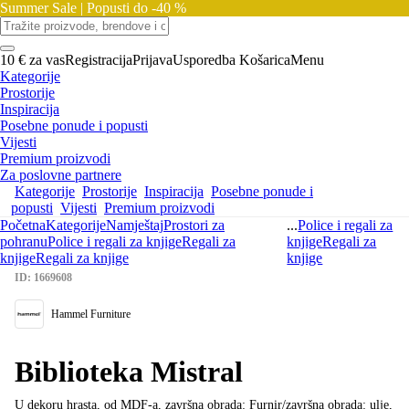
Summer Sale |
Popusti do -40 %
10 € za vas
Registracija
Prijava
Usporedba
Košarica
Menu
Kategorije
Prostorije
Inspiracija
Posebne ponude i popusti
Vijesti
Premium proizvodi
Za poslovne partnere
Kategorije
Prostorije
Inspiracija
Posebne ponude i
popusti
Vijesti
Premium proizvodi
Početna
Kategorije
Namještaj
Prostori za
...
Police i regali za
pohranu
Police i regali za knjige
Regali za
knjige
Regali za
knjige
Regali za knjige
knjige
ID: 1669608
Hammel Furniture
Biblioteka Mistral
U dekoru hrasta, od MDF-a, završna obrada: Furnir/završna obrada: ulje,