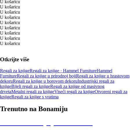
U košaricu
U košaricu
U košaricu
U košaricu
U košaricu
U košaricu
U košaricu
U košaricu
U košaricu
Otkrijte više
Regali za knjige
Regali za knjige · Hammel Furniture
Hammel
Furniture
Regali za knjige u prirodnoj boji
Regali za knjige u hrastovom
dekoru
Regali za knjige u borovom dekoru
Industrijski regali za
knjige
Bijeli regali za knjige
Regali za knjige od masivnog
drveta
Metalni regali za knjige
Viseći regali za knjige
Otvoreni regali za
knjige
Regali za knjige s vratima
Trenutno na Bonamiju
Summer Sale: popusti do -40%