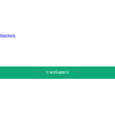
 Marckeric
U KOŠARICU