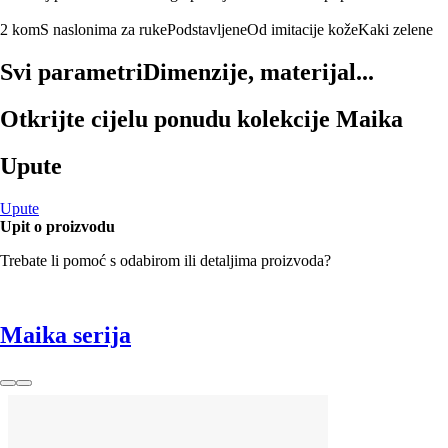
2 kom
S naslonima za ruke
Podstavljene
Od imitacije kože
Kaki zelene
Svi parametri
Dimenzije, materijal...
Otkrijte cijelu ponudu kolekcije Maika
Upute
Upute
Upit o proizvodu
Trebate li pomoć s odabirom ili detaljima proizvoda?
Maika serija