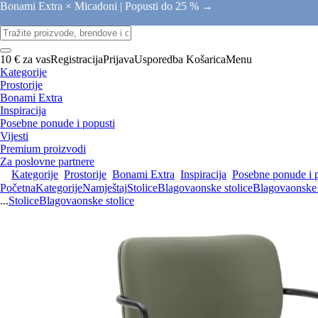
Bonami Extra × Micadoni |
Popusti do 25 % →
10 € za vas
Registracija
Prijava
Usporedba
Košarica
Menu
Kategorije
Prostorije
Bonami Extra
Inspiracija
Posebne ponude i popusti
Vijesti
Premium proizvodi
Za poslovne partnere
Kategorije
Prostorije
Bonami Extra
Inspiracija
Posebne ponude i 
Početna
Kategorije
Namještaj
Stolice
Blagovaonske stolice
Blagovaonske 
...
Stolice
Blagovaonske stolice