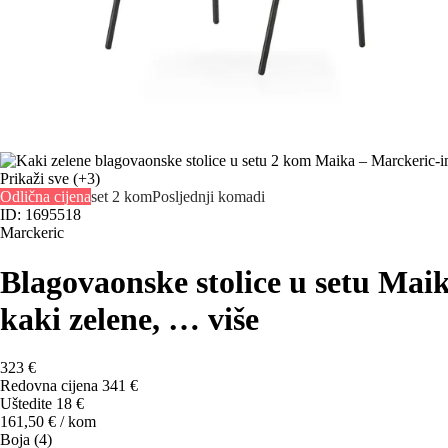
Prikaži sve
(+3)
Odlična cijena
set 2 kom
Posljednji komadi
ID: 1695518
Marckeric
Blagovaonske stolice u setu Mai
kaki zelene
, …
više
323 €
Redovna cijena 341 €
Uštedite 18 €
161,50 € / kom
Boja (4)